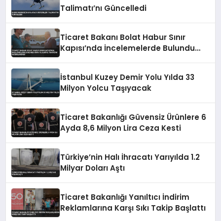
Talimatı’nı Güncelledi
Ticaret Bakanı Bolat Habur Sınır
Kapısı’nda İncelemelerde Bulundu
Irak ve Suriye Trafiğini Değerlendirdi
İstanbul Kuzey Demir Yolu Yılda 33
Milyon Yolcu Taşıyacak
Ticaret Bakanlığı Güvensiz Ürünlere 6
Ayda 8,6 Milyon Lira Ceza Kesti
Türkiye’nin Halı İhracatı Yarıyılda 1.2
Milyar Doları Aştı
Ticaret Bakanlığı Yanıltıcı İndirim
Reklamlarına Karşı Sıkı Takip Başlattı