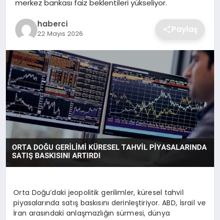
merkez bankası faiz beklentileri yükseliyor.
SIYASET
haberci
Paylaş
SPOR
22 Mayıs 2026
TEKNOLOJI
YAŞAM
Orta Doğu’daki jeopolitik gerilimler, küresel tahvil
piyasalarında satış baskısını derinleştiriyor. ABD, İsrail ve
İran arasındaki anlaşmazlığın sürmesi, dünya