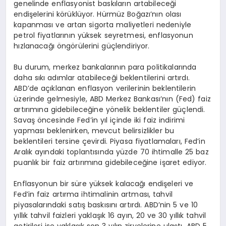
genelinde enflasyonist baskıların artabileceği
endişelerini körüklüyor. Hürmüz Boğazı’nın olası
kapanması ve artan sigorta maliyetleri nedeniyle
petrol fiyatlarının yüksek seyretmesi, enflasyonun
hızlanacağı öngörülerini güçlendiriyor.
Bu durum, merkez bankalarının para politikalarında
daha sıkı adımlar atabileceği beklentilerini artırdı.
ABD’de açıklanan enflasyon verilerinin beklentilerin
üzerinde gelmesiyle, ABD Merkez Bankası’nın (Fed) faiz
artırımına gidebileceğine yönelik beklentiler güçlendi.
Savaş öncesinde Fed’in yıl içinde iki faiz indirimi
yapması beklenirken, mevcut belirsizlikler bu
beklentileri tersine çevirdi. Piyasa fiyatlamaları, Fed’in
Aralık ayındaki toplantısında yüzde 70 ihtimalle 25 baz
puanlık bir faiz artırımına gidebileceğine işaret ediyor.
Enflasyonun bir süre yüksek kalacağı endişeleri ve
Fed’in faiz artırma ihtimalinin artması, tahvil
piyasalarındaki satış baskısını artırdı. ABD’nin 5 ve 10
yıllık tahvil faizleri yaklaşık 16 ayın, 20 ve 30 yıllık tahvil