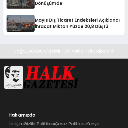
Dönüşümde
Mayıs Dış Ticaret Endeksleri Açıklandı
İhracat Miktarı Yüzde 20,8 Düştü
Doğru, Dürüst, Objektif Halk Adına Halk Habercilik
Hakkımızda
İletişim
Gizlilik Politikası
Çerez Politikası
Künye