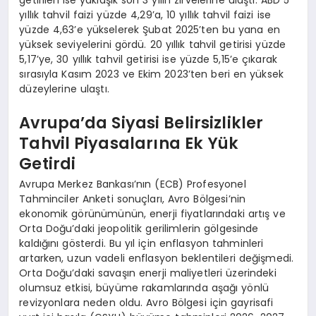
getirileri ise yaklaşık son 3 yılın zirvelerine ulaştı. ABD 5
yıllık tahvil faizi yüzde 4,29’a, 10 yıllık tahvil faizi ise
yüzde 4,63’e yükselerek Şubat 2025’ten bu yana en
yüksek seviyelerini gördü. 20 yıllık tahvil getirisi yüzde
5,17’ye, 30 yıllık tahvil getirisi ise yüzde 5,15’e çıkarak
sırasıyla Kasım 2023 ve Ekim 2023’ten beri en yüksek
düzeylerine ulaştı.
Avrupa’da Siyasi Belirsizlikler
Tahvil Piyasalarına Ek Yük
Getirdi
Avrupa Merkez Bankası’nın (ECB) Profesyonel
Tahminciler Anketi sonuçları, Avro Bölgesi’nin
ekonomik görünümünün, enerji fiyatlarındaki artış ve
Orta Doğu’daki jeopolitik gerilimlerin gölgesinde
kaldığını gösterdi. Bu yıl için enflasyon tahminleri
artarken, uzun vadeli enflasyon beklentileri değişmedi.
Orta Doğu’daki savaşın enerji maliyetleri üzerindeki
olumsuz etkisi, büyüme rakamlarında aşağı yönlü
revizyonlara neden oldu. Avro Bölgesi için gayrisafi