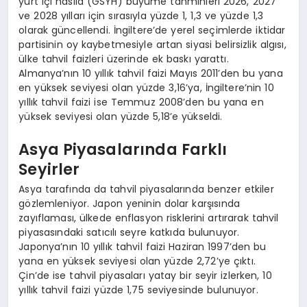
yurt içi hasıla (GSYH) büyüme tahminleri 2026, 2027
ve 2028 yılları için sırasıyla yüzde 1, 1,3 ve yüzde 1,3
olarak güncellendi. İngiltere’de yerel seçimlerde iktidar
partisinin oy kaybetmesiyle artan siyasi belirsizlik algısı,
ülke tahvil faizleri üzerinde ek baskı yarattı.
Almanya’nın 10 yıllık tahvil faizi Mayıs 2011’den bu yana
en yüksek seviyesi olan yüzde 3,16’ya, İngiltere’nin 10
yıllık tahvil faizi ise Temmuz 2008’den bu yana en
yüksek seviyesi olan yüzde 5,18’e yükseldi.
Asya Piyasalarında Farklı
Seyirler
Asya tarafında da tahvil piyasalarında benzer etkiler
gözlemleniyor. Japon yeninin dolar karşısında
zayıflaması, ülkede enflasyon risklerini artırarak tahvil
piyasasındaki satıcılı seyre katkıda bulunuyor.
Japonya’nın 10 yıllık tahvil faizi Haziran 1997’den bu
yana en yüksek seviyesi olan yüzde 2,72’ye çıktı.
Çin’de ise tahvil piyasaları yatay bir seyir izlerken, 10
yıllık tahvil faizi yüzde 1,75 seviyesinde bulunuyor.