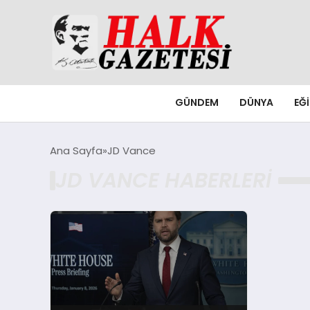
GÜNDEM
DÜNYA
EĞ
Ana Sayfa
JD Vance
JD VANCE HABERLERI