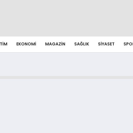
ITIM
EKONOMI
MAGAZIN
SAĞLIK
SIYASET
SPO