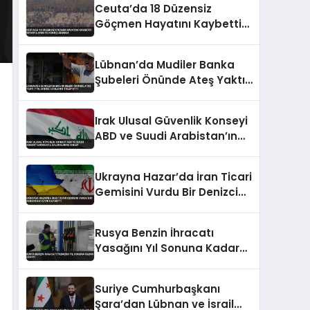
Ceuta’da 18 Düzensiz
Göçmen Hayatını Kaybetti
İspanya Orduyu
Konuşlandırdı
Lübnan’da Mudiler Banka
Şubeleri Önünde Ateş Yaktı
7 Yıl Sonra Haklarını Talep
Etti
Irak Ulusal Güvenlik Konseyi
ABD ve Suudi Arabistan’ın
Hava Saldırılarını Kınadı
Ukrayna Hazar’da İran Ticari
Gemisini Vurdu Bir Denizci
Hayatını Kaybetti
Rusya Benzin İhracatı
Yasağını Yıl Sonuna Kadar
Uzattı
Suriye Cumhurbaşkanı
Şara’dan Lübnan ve İsrail