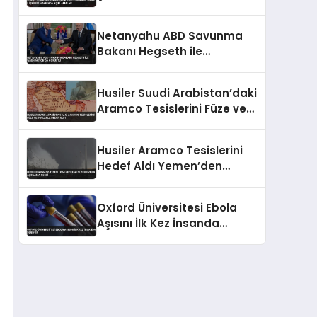
İlişkileri Hakkında
Açıklamalar
Netanyahu ABD Savunma
Bakanı Hegseth ile
Washington’da Görüştü
Husiler Suudi Arabistan’daki
Aramco Tesislerini Füze ve
İHA’larla Hedef Aldı
Husiler Aramco Tesislerini
Hedef Aldı Yemen’den
Açıklama Geldi
Oxford Üniversitesi Ebola
Aşısını İlk Kez İnsanda
Deniyor