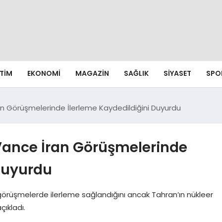
ITIM
EKONOMI
MAGAZIN
SAĞLIK
SIYASET
SPO
n Görüşmelerinde İlerleme Kaydedildiğini Duyurdu
Vance İran Görüşmelerinde
 Duyurdu
görüşmelerde ilerleme sağlandığını ancak Tahran’ın nükleer
çıkladı.