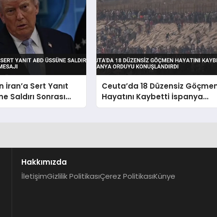
 İran’a Sert Yanıt
Ceuta’da 18 Düzensiz Göçme
e Saldırı Sonrası
Hayatını Kaybetti İspanya
esajı
Orduyu Konuşlandırdı
Hakkımızda
İletişim
Gizlilik Politikası
Çerez Politikası
Künye