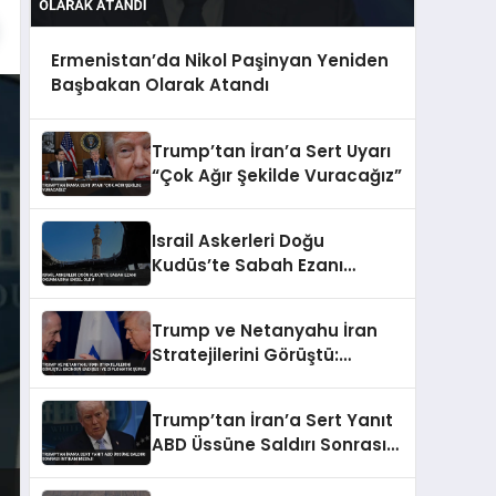
Ermenistan’da Nikol Paşinyan Yeniden
Başbakan Olarak Atandı
Trump’tan İran’a Sert Uyarı
“Çok Ağır Şekilde Vuracağız”
Israil Askerleri Doğu
Kudüs’te Sabah Ezanı
Okunmasına Engel Oldu
Trump ve Netanyahu İran
Stratejilerini Görüştü:
Ekonomi Endişesi ve
Diplomatik Şüphe
Trump’tan İran’a Sert Yanıt
ABD Üssüne Saldırı Sonrası
İntikam Mesajı