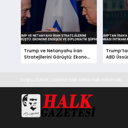
Trump ve Netanyahu İran
Trump’tan
Stratejilerini Görüştü: Ekonomi
ABD Üssün
Endişesi ve Diplomatik Şüphe
İntikam M
Doğru, Dürüst, Objektif Halk Adına Halk Habercilik