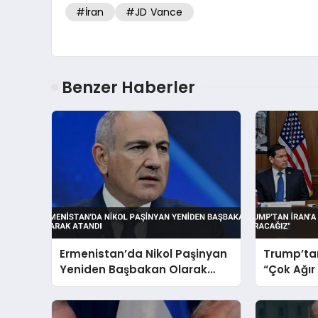
#İran
#JD Vance
Benzer Haberler
Ermenistan’da Nikol Paşinyan
Trump’tan
Yeniden Başbakan Olarak
“Çok Ağır
Atandı