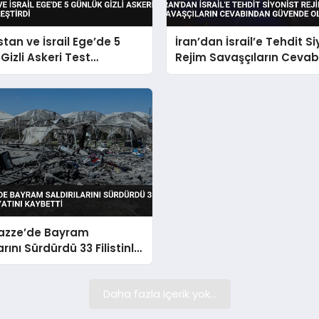
tan ve İsrail Ege’de 5
İran’dan İsrail’e Tehdit Si
Gizli Askeri Test
Rejim Savaşçıların Ceva
eştirdi
Güvende Olmayacak
Gazze’de Bayram
arını Sürdürdü 33 Filistinli
ı Kaybetti
Daha fazla içerik yok...