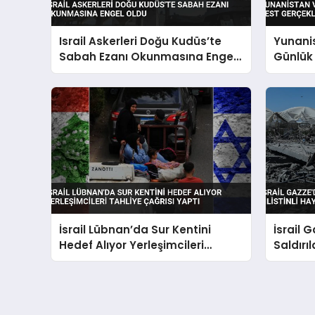
Israil Askerleri Doğu Kudüs’te
Yunanis
Sabah Ezanı Okunmasına Engel
Günlük 
Oldu
Gerçekl
İsrail Lübnan’da Sur Kentini
İsrail 
Hedef Alıyor Yerleşimcileri
Saldırıl
Tahliye Çağrısı Yaptı
Hayatın