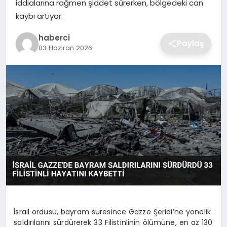
iddialarına rağmen şiddet sürerken, bölgedeki can
SIYASET
kaybı artıyor.
SPOR
haberci
Paylaş
03 Haziran 2026
TEKNOLOJI
YAŞAM
İsrail ordusu, bayram süresince Gazze Şeridi’ne yönelik
saldırılarını sürdürerek 33 Filistinlinin ölümüne, en az 130