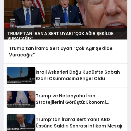
Trump’tan İran’a Sert Uyarı “Çok Ağır Şekilde
Vuracağız”
Israil Askerleri Doğu Kudüs’te Sabah
Ezanı Okunmasına Engel Oldu
Trump ve Netanyahu İran
Stratejilerini Görüştü: Ekonomi
Endişesi ve Diplomatik Şüphe
Trump’tan İran’a Sert Yanıt ABD
Üssüne Saldırı Sonrası İntikam Mesajı