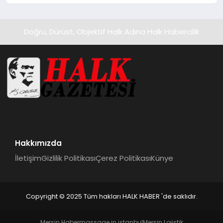
Doğru, Dürüst, Objektif Halk Adına Halk Habercilik
Hakkımızda
İletişim
Gizlilik Politikası
Çerez Politikası
Künye
Copyright © 2025 Tüm hakları HALK HABER 'de saklıdır.
Mersin Haber
massage in istanbul
Mersin Lojistik