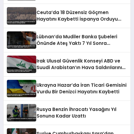
Ceuta’da 18 Düzensiz Göçmen
Hayatını Kaybetti İspanya Orduyu
Konuşlandırdı
Lübnan’da Mudiler Banka Şubeleri
Önünde Ateş Yaktı 7 Yıl Sonra
Haklarını Talep Etti
Irak Ulusal Güvenlik Konseyi ABD ve
Suudi Arabistan’ın Hava Saldırılarını
Kınadı
Ukrayna Hazar’da İran Ticari Gemisini
Vurdu Bir Denizci Hayatını Kaybetti
Rusya Benzin İhracatı Yasağını Yıl
Sonuna Kadar Uzattı
Suriye Cumhurbaşkanı Şara’dan