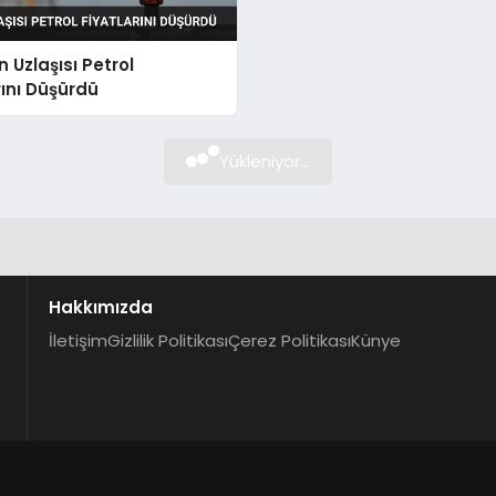
n Uzlaşısı Petrol
rını Düşürdü
Yükleniyor...
Hakkımızda
İletişim
Gizlilik Politikası
Çerez Politikası
Künye