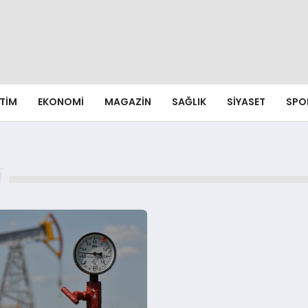
ITIM
EKONOMI
MAGAZIN
SAĞLIK
SIYASET
SPO
I