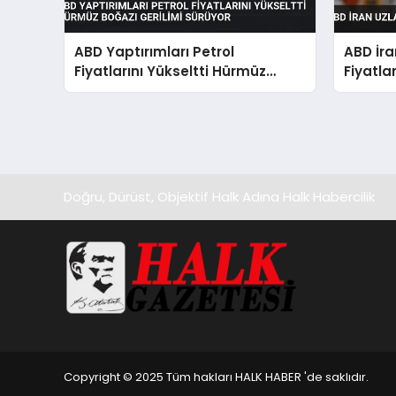
ABD Yaptırımları Petrol
ABD İra
Fiyatlarını Yükseltti Hürmüz
Fiyatla
Boğazı Gerilimi Sürüyor
Doğru, Dürüst, Objektif Halk Adına Halk Habercilik
Copyright © 2025 Tüm hakları HALK HABER 'de saklıdır.