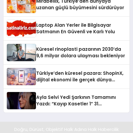
Mirabellix, Türkiye’den dünyaya
uzanan güçlü büyümesini sürdürüyor
Laptop Alan Yerler ile Bilgisayar
Satmanın En Güvenli ve Karlı Yolu
Küresel rinoplasti pazarının 2030’da
9,6 milyar dolara ulaşması bekleniyor
Türkiye’den küresel pazara: ShopinX,
dijital ekonomi ile gerçek dünya
alışverişini bir araya getirmeyi
hedefliyor
Ayla Selvi Yedi Şarkının Tamamını
Yazdı: “Kayıp Kasetler 1” 31
Temmuz’da Yayında
Doğru, Dürüst, Objektif Halk Adına Halk Habercilik