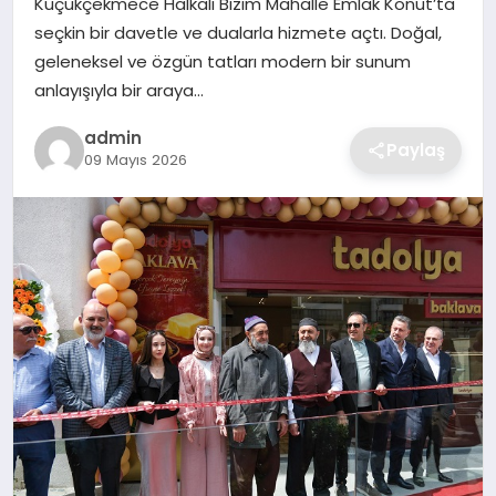
Küçükçekmece Halkalı Bizim Mahalle Emlak Konut’ta
SIYASET
seçkin bir davetle ve dualarla hizmete açtı. Doğal,
geleneksel ve özgün tatları modern bir sunum
SPOR
anlayışıyla bir araya…
TEKNOLOJI
admin
Paylaş
09 Mayıs 2026
YAŞAM