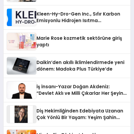
Kleen-Hy-Dro-Gen Inc., Sıfır Karbon
Emisyonlu Hidrojen Isıtma
Teknolojisinde ISO ve TSSA
Düzenleyici Onaylarını Aldı
Marie Rose kozmetik sektörüne giriş
yaptı
Daikin’den akıllı iklimlendirmede yeni
dönem: Madoka Plus Türkiye’de
İş İnsanı-Yazar Doğan Akdeniz:
“Devlet Aklı ve Milli Çıkarlar Her Şeyin
Üzerindedir”
Diş Hekimliğinden Edebiyata Uzanan
Çok Yönlü Bir Yaşam: Yeşim Şahin
Yaman