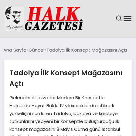
GÜNDEM
Ana Sayfa
Güncel
Tadolya İlk Konsept Mağazasını Açtı
DÜNYA
Tadolya İlk Konsept Mağazasını
EĞITIM
Açtı
EKONOMI
Geleneksel Lezzetler Modern Bir Konseptle
Halkalı’da Hayat Buldu 12 yıldır sektörde istikrarlı
MAGAZIN
yükselişini sürdüren Tadolya, baklava ve kurabiye
tutkunlarını yepyeni bir konseptle buluşturduğu ilk
SAĞLIK
konsept mağazasını 8 Mayıs Cuma günü İstanbul