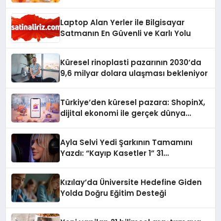
Laptop Alan Yerler ile Bilgisayar
Satmanın En Güvenli ve Karlı Yolu
Küresel rinoplasti pazarının 2030’da
9,6 milyar dolara ulaşması bekleniyor
Türkiye’den küresel pazara: ShopinX,
dijital ekonomi ile gerçek dünya
alışverişini bir araya getirmeyi
hedefliyor
Ayla Selvi Yedi Şarkının Tamamını
Yazdı: “Kayıp Kasetler 1” 31
Temmuz’da Yayında
Kızılay’da Üniversite Hedefine Giden
Yolda Doğru Eğitim Desteği