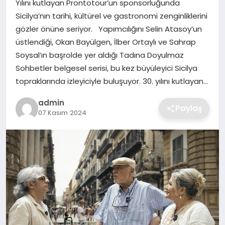
Yılını kutlayan Prontotour’un sponsorluğunda
SIYASET
Sicilya’nın tarihi, kültürel ve gastronomi zenginliklerini
gözler önüne seriyor. Yapımcılığını Selin Atasoy’un
SPOR
üstlendiği, Okan Bayülgen, İlber Ortaylı ve Sahrap
Soysal’ın başrolde yer aldığı Tadına Doyulmaz
TEKNOLOJI
Sohbetler belgesel serisi, bu kez büyüleyici Sicilya
topraklarında izleyiciyle buluşuyor. 30. yılını kutlayan…
YAŞAM
admin
Paylaş
07 Kasım 2024