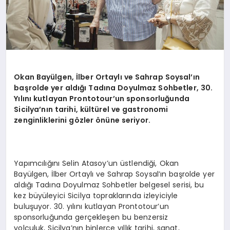
Okan Bayü
lgen,
İlber Ortaylı ve Sahrap Soysal’ın
başrolde yer aldığı Tadına Doyulmaz Sohbetler, 30.
Yılını kutlayan Prontotour
’
un sponsorluğunda
Sicilya
’
nın tarihi, kültürel ve gastronomi
zenginliklerini g
ö
zler
ö
nüne seriyor.
Yapımcılığını Selin Atasoy’un üstlendiği, Okan
Bayülgen, İlber Ortaylı ve Sahrap Soysal’ın başrolde yer
aldığı Tadına Doyulmaz Sohbetler belgesel serisi, bu
kez büyüleyici Sicilya topraklarında izleyiciyle
buluşuyor. 30. yılını kutlayan Prontotour’un
sponsorluğunda gerçekleşen bu benzersiz
yolculuk, Sicilya’nın binlerce yıllık tarihi, sanat,