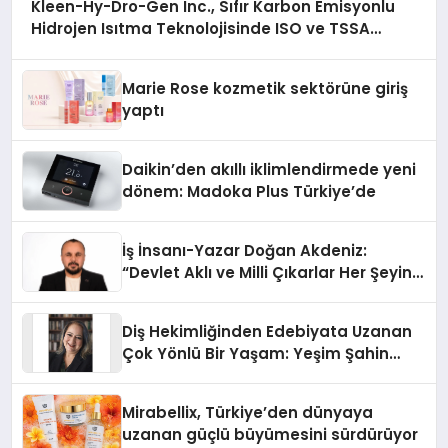
Kleen-Hy-Dro-Gen Inc., Sıfır Karbon Emisyonlu
Hidrojen Isıtma Teknolojisinde ISO ve TSSA
Düzenleyici Onaylarını Aldı
Marie Rose kozmetik sektörüne giriş
yaptı
Daikin’den akıllı iklimlendirmede yeni
dönem: Madoka Plus Türkiye’de
İş İnsanı-Yazar Doğan Akdeniz:
“Devlet Aklı ve Milli Çıkarlar Her Şeyin
Üzerindedir”
Diş Hekimliğinden Edebiyata Uzanan
Çok Yönlü Bir Yaşam: Yeşim Şahin
Yaman
Mirabellix, Türkiye’den dünyaya
uzanan güçlü büyümesini sürdürüyor