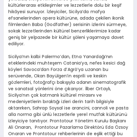
kültürlerarası etkileşimler ve lezzetlerle dolu bir keşif
hikâyesi sunuyor. İzleyiciler, Sicilya’da mafya
efsanelerinden opera kültürüne, adada çekilen ikonik
filmlerden Baba (Godfather) serisinin izlerini sürmeye,
sokak lezzetlerinden kültürel benzerliklerimize kadar
geniş bir yelpazede bir kültür şöleni yaşamaya davet
ediliyor.
Sicilya’nın kalbi Palermo’dan, Etna Yanardağı’nın
eteklerindeki muhteşem Catania’ya, nefes kesici dağ
köyleri Savoca’dan Forza d’Agrò’ya uzanan bu
serüvende, Okan Bayülgen’in esprili ve keskin
gözlemleri, fotoğrafçı bakışıyla adanın sinematografik
ve sanatsal yönlerini öne çıkarıyor. İlber Ortaylı,
Sicilya’nın çok katmanlı kültürel mirasını ve
medeniyetlerin bıraktığı izleri derin tarih bilgisiyle
aktarırken, Sahrap Soysal ise arancini, cannoli ve pasta
alla norma gibi ünlü lezzetlerle yerel mutfak kültürünü
izleyiciye tanıtıyor. Prontotour Yönetim Kurulu Başkanı
Ali Onaran, Prontotour Pazarlama Direktörü Eda Özsoy
Onaran ve Prontotour rehberlerinin de eşlik ettiği bu