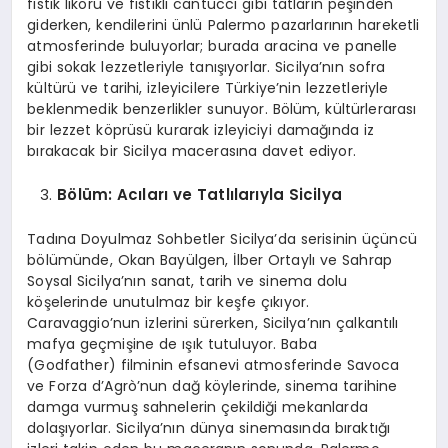
fıstık likörü ve fıstıklı cantucci gibi tatların peşinden
giderken, kendilerini ünlü Palermo pazarlarının hareketli
atmosferinde buluyorlar; burada aracina ve panelle
gibi sokak lezzetleriyle tanışıyorlar. Sicilya’nın sofra
kültürü ve tarihi, izleyicilere Türkiye’nin lezzetleriyle
beklenmedik benzerlikler sunuyor. Bölüm, kültürlerarası
bir lezzet köprüsü kurarak izleyiciyi damağında iz
bırakacak bir Sicilya macerasına davet ediyor.
B
ö
lüm: Acıları ve Tatlılarıyla Sicilya
Tadına Doyulmaz Sohbetler Sicilya’da serisinin üçüncü
bölümünde, Okan Bayülgen, İlber Ortaylı ve Sahrap
Soysal Sicilya’nın sanat, tarih ve sinema dolu
köşelerinde unutulmaz bir keşfe çıkıyor.
Caravaggio’nun izlerini sürerken, Sicilya’nın çalkantılı
mafya geçmişine de ışık tutuluyor. Baba
(Godfather) filminin efsanevi atmosferinde Savoca
ve Forza d’Agrò’nun dağ köylerinde, sinema tarihine
damga vurmuş sahnelerin çekildiği mekanlarda
dolaşıyorlar. Sicilya’nın dünya sinemasında bıraktığı