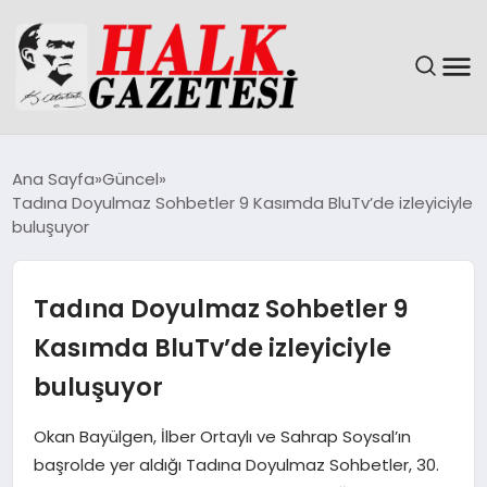
GÜNDEM
Ana Sayfa
Güncel
Tadına Doyulmaz Sohbetler 9 Kasımda BluTv’de izleyiciyle
DÜNYA
buluşuyor
EĞITIM
Tadına Doyulmaz Sohbetler 9
EKONOMI
Kasımda BluTv’de izleyiciyle
buluşuyor
MAGAZIN
Okan Bayülgen, İlber Ortaylı ve Sahrap Soysal’ın
SAĞLIK
başrolde yer aldığı Tadına Doyulmaz Sohbetler, 30.