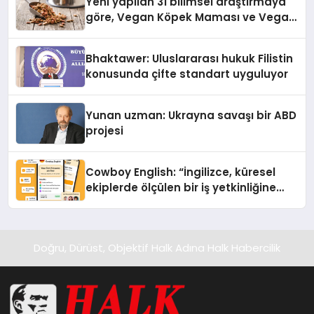
Yeni yapilan 31 bilimsel araştırmaya
göre, Vegan Köpek Maması ve Vegan
Kedi Mamasının İyi Sindirildiğini
Ortaya Koydu
Bhaktawer: Uluslararası hukuk Filistin
konusunda çifte standart uyguluyor
Yunan uzman: Ukrayna savaşı bir ABD
projesi
Cowboy English: “İngilizce, küresel
ekiplerde ölçülen bir iş yetkinliğine
dönüşüyor”
Doğru, Dürüst, Objektif Halk Adına Halk Habercilik