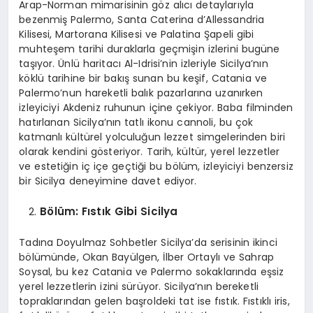
Arap-Norman mimarisinin göz alıcı detaylarıyla
bezenmiş Palermo, Santa Caterina d’Allessandria
Kilisesi, Martorana Kilisesi ve Palatina Şapeli gibi
muhteşem tarihi duraklarla geçmişin izlerini bugüne
taşıyor. Ünlü haritacı Al-Idrisi’nin izleriyle Sicilya’nın
köklü tarihine bir bakış sunan bu keşif, Catania ve
Palermo’nun hareketli balık pazarlarına uzanırken
izleyiciyi Akdeniz ruhunun içine çekiyor. Baba filminden
hatırlanan Sicilya’nın tatlı ikonu cannoli, bu çok
katmanlı kültürel yolculuğun lezzet simgelerinden biri
olarak kendini gösteriyor. Tarih, kültür, yerel lezzetler
ve estetiğin iç içe geçtiği bu bölüm, izleyiciyi benzersiz
bir Sicilya deneyimine davet ediyor.
B
ö
lüm: Fıstık Gibi Sicilya
Tadına Doyulmaz Sohbetler Sicilya’da serisinin ikinci
bölümünde, Okan Bayülgen, İlber Ortaylı ve Sahrap
Soysal, bu kez Catania ve Palermo sokaklarında eşsiz
yerel lezzetlerin izini sürüyor. Sicilya’nın bereketli
topraklarından gelen başroldeki tat ise fıstık. Fıstıklı iris,