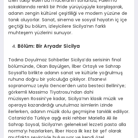
izleri takip eden bu maceranın sonunda, Palermo
sokaklarında renkli bir Pride yürüyüşüyle karşılaşarak,
adanın zengin kültürel çeşitliliği ve modern yüzüne de
tanık oluyorlar. Sanat, sinema ve sosyal hayatın iç içe
geçtiği bu bölüm, izleyicilere Sicilya’nın farklı
muhteşem yüzlerini sunuyor.
B
ö
lüm: Bir Aryadır Sicilya
Tadına Doyulmaz Sohbetler Sicilya’da serisinin final
bölümünde, Okan Bayülgen, İlber Ortaylı ve Sahrap
Soysal’la birlikte adanın sanat ve kültürle yoğrulmuş
ruhuna doğru bir yolculuğa çıkılıyor. Efsanevi
sopranomuz Leyla Gencer’den usta besteci Bellini’ye;
görkemli Massimo Tiyatrosu’ndan dahi
müzisyen Rossini’ye kadar, Sicilya’nın klasik müzik ve
operaya kazandırdığı unutulmaz isimlerin izinde
ilerlerken, adanın müzik dolu geçmişine tanıklık ediliyor.
Catania’da Türkiye aşığı eski rehber Mariella Ali ile
Sahrap Soysal, Sicilya’nın geleneksel lezzeti pasta alla
norma’yı hazırlarken, İlber Hoca ilk kez bir şef olarak
mutfakta seyirciyle buluşuyor ve kendi özel