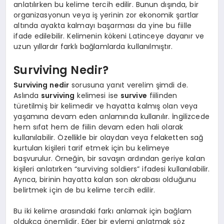
anlatılırken bu kelime tercih edilir. Bunun dışında, bir
organizasyonun veya iş yerinin zor ekonomik şartlar
altında ayakta kalmayı başarması da yine bu fiille
ifade edilebilir. Kelimenin kökeni Latinceye dayanır ve
uzun yıllardır farklı bağlamlarda kullanılmıştır.
Surviving Nedir?
Surviving nedir
sorusuna yanıt verelim şimdi de.
Aslında
surviving
kelimesi ise
survive
fiilinden
türetilmiş bir kelimedir ve hayatta kalmış olan veya
yaşamına devam eden anlamında kullanılır. İngilizcede
hem sıfat hem de fiilin devam eden hali olarak
kullanılabilir. Özellikle bir olaydan veya felaketten sağ
kurtulan kişileri tarif etmek için bu kelimeye
başvurulur. Örneğin, bir savaşın ardından geriye kalan
kişileri anlatırken “surviving soldiers” ifadesi kullanılabilir.
Ayrıca, birinin hayatta kalan son akrabası olduğunu
belirtmek için de bu kelime tercih edilir.
Bu iki kelime arasındaki farkı anlamak için bağlam
oldukça önemlidir. Eğer bir eylemi anlatmak söz