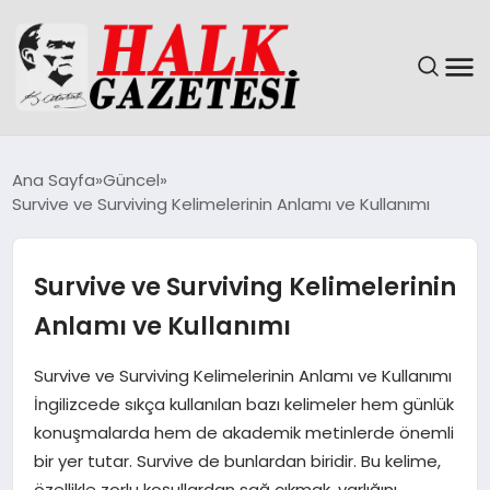
GÜNDEM
Ana Sayfa
Güncel
Survive ve Surviving Kelimelerinin Anlamı ve Kullanımı
DÜNYA
EĞITIM
Survive ve Surviving Kelimelerinin
Anlamı ve Kullanımı
EKONOMI
Survive ve Surviving Kelimelerinin Anlamı ve Kullanımı
MAGAZIN
İngilizcede sıkça kullanılan bazı kelimeler hem günlük
konuşmalarda hem de akademik metinlerde önemli
SAĞLIK
bir yer tutar. Survive de bunlardan biridir. Bu kelime,
özellikle zorlu koşullardan sağ çıkmak, varlığını