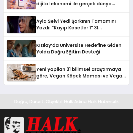
dijital ekonomi ile gerçek dünya
alışverişini bir araya getirmeyi
hedefliyor
Ayla Selvi Yedi Şarkının Tamamını
Yazdı: “Kayıp Kasetler 1” 31
Temmuz’da Yayında
Kızılay’da Üniversite Hedefine Giden
Yolda Doğru Eğitim Desteği
Yeni yapilan 31 bilimsel araştırmaya
göre, Vegan Köpek Maması ve Vegan
Kedi Mamasının İyi Sindirildiğini
Ortaya Koydu
Doğru, Dürüst, Objektif Halk Adına Halk Habercilik