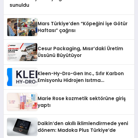
sunuldu
Mars Türkiye’den “Köpeğini İşe Götür
Haftası” çağrısı
Cesur Packaging, Mısır’daki Üretim
Üssünü Büyütüyor
Kleen-Hy-Dro-Gen Inc., Sıfır Karbon
Emisyonlu Hidrojen Isıtma
Teknolojisinde ISO ve TSSA
Düzenleyici Onaylarını Aldı
Marie Rose kozmetik sektörüne giriş
yaptı
Daikin’den akıllı iklimlendirmede yeni
dönem: Madoka Plus Türkiye’de