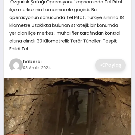
‘Özgürlük Şafağı Operasyonu’ kapsamında Tel Rıfat
SIYASET
ilçe merkezinin tamamını ele geçirdi. Bu
operasyonun sonucunda Tel Rıfat, Türkiye sınırına 18
SPOR
kilometre uzaklıkta bulunan stratejik bir konumda
yer alan ilçe merkezi, muhalifler tarafından kontrol
TEKNOLOJI
altına alındı. 30 Kilometrelik Terör Tünelleri Tespit
Edildi Tel…
YAŞAM
haberci
Paylaş
03 Aralık 2024