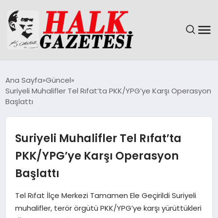
GÜNDEM
Ana Sayfa
Güncel
Suriyeli Muhalifler Tel Rıfat’ta PKK/YPG’ye Karşı Operasyon
DÜNYA
Başlattı
EĞITIM
Suriyeli Muhalifler Tel Rıfat’ta
EKONOMI
PKK/YPG’ye Karşı Operasyon
Başlattı
MAGAZIN
Tel Rıfat İlçe Merkezi Tamamen Ele Geçirildi Suriyeli
SAĞLIK
muhalifler, terör örgütü PKK/YPG’ye karşı yürüttükleri