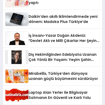
yaptı
Daikin’den akıllı iklimlendirmede yeni
dönem: Madoka Plus Türkiye’de
İş İnsanı-Yazar Doğan Akdeniz:
“Devlet Aklı ve Milli Çıkarlar Her Şeyin
Üzerindedir”
Diş Hekimliğinden Edebiyata Uzanan
Çok Yönlü Bir Yaşam: Yeşim Şahin
Yaman
Mirabellix, Türkiye’den dünyaya
uzanan güçlü büyümesini sürdürüyor
Laptop Alan Yerler ile Bilgisayar
Satmanın En Güvenli ve Karlı Yolu