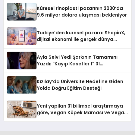
Küresel rinoplasti pazarının 2030’da
9,6 milyar dolara ulaşması bekleniyor
Türkiye’den küresel pazara: ShopinX,
dijital ekonomi ile gerçek dünya
alışverişini bir araya getirmeyi
hedefliyor
Ayla Selvi Yedi Şarkının Tamamını
Yazdı: “Kayıp Kasetler 1” 31
Temmuz’da Yayında
Kızılay’da Üniversite Hedefine Giden
Yolda Doğru Eğitim Desteği
Yeni yapilan 31 bilimsel araştırmaya
göre, Vegan Köpek Maması ve Vegan
Kedi Mamasının İyi Sindirildiğini
Ortaya Koydu