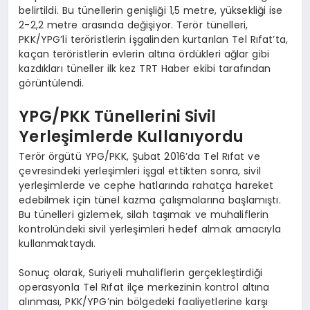
belirtildi. Bu tünellerin genişliği 1,5 metre, yüksekliği ise
2-2,2 metre arasında değişiyor. Terör tünelleri,
PKK/YPG’li teröristlerin işgalinden kurtarılan Tel Rıfat’ta,
kaçan teröristlerin evlerin altına ördükleri ağlar gibi
kazdıkları tüneller ilk kez TRT Haber ekibi tarafından
görüntülendi.
YPG/PKK Tünellerini Sivil
Yerleşimlerde Kullanıyordu
Terör örgütü YPG/PKK, Şubat 2016’da Tel Rıfat ve
çevresindeki yerleşimleri işgal ettikten sonra, sivil
yerleşimlerde ve cephe hatlarında rahatça hareket
edebilmek için tünel kazma çalışmalarına başlamıştı.
Bu tünelleri gizlemek, silah taşımak ve muhaliflerin
kontrolündeki sivil yerleşimleri hedef almak amacıyla
kullanmaktaydı.
Sonuç olarak, Suriyeli muhaliflerin gerçekleştirdiği
operasyonla Tel Rıfat ilçe merkezinin kontrol altına
alınması, PKK/YPG’nin bölgedeki faaliyetlerine karşı