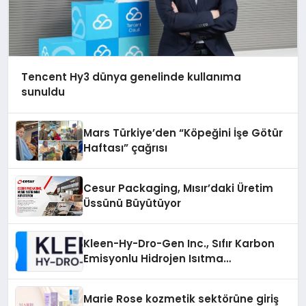
Tencent Hy3 dünya genelinde kullanıma
sunuldu
Mars Türkiye’den “Köpeğini İşe Götür
Haftası” çağrısı
Cesur Packaging, Mısır’daki Üretim
Üssünü Büyütüyor
Kleen-Hy-Dro-Gen Inc., Sıfır Karbon
Emisyonlu Hidrojen Isıtma
Teknolojisinde ISO ve TSSA
Düzenleyici Onaylarını Aldı
Marie Rose kozmetik sektörüne giriş