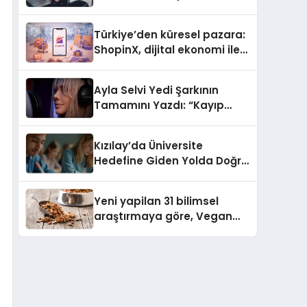
ulaşması bekleniyor
Türkiye’den küresel pazara:
ShopinX, dijital ekonomi ile
gerçek dünya alışverişini bir
araya getirmeyi hedefliyor
Ayla Selvi Yedi Şarkının
Tamamını Yazdı: “Kayıp
Kasetler 1” 31 Temmuz’da
Yayında
Kızılay’da Üniversite
Hedefine Giden Yolda Doğru
Eğitim Desteği
Yeni yapilan 31 bilimsel
araştırmaya göre, Vegan
Köpek Maması ve Vegan
Kedi Mamasının İyi
Sindirildiğini Ortaya Koydu