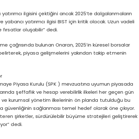
atırımcı ilgisini çektiğini ancak 2025’te dalgalanmaların
ve yabancı yatırımcı ilgisi BIST için kritik olacak. Uzun vadeli
 fırsatlar oluşabilir” dedi.
dirme çağrısında bulunan Onaran, 2025’in küresel borsalar
ını belirterek, piyasa gelişmelerini yakından takip etmenin
r
rmaye Piyasa Kurulu (SPK ) mevzuatına uyumun piyasada
rında şeffaflık ve hesap verebilirlik ilkeleri her geçen gün
e kurumsal yönetim ilkelerinin ön planda tutulduğu bu
sa güvenliğinin sağlanması temel hedef olarak öne çıkıyor.
en şirketler, sürdürülebilir büyüme stratejileri geliştirerek
or” dedi.