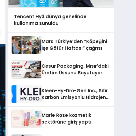
Tencent Hy3 dünya genelinde
kullanıma sunuldu
Mars Türkiye’den “Köpeğini
İşe Götür Haftası” çağrısı
Cesur Packaging, Mısır’daki
Üretim Üssünü Büyütüyor
Kleen-Hy-Dro-Gen Inc., Sıfır
Karbon Emisyonlu Hidrojen
Isıtma Teknolojisinde ISO ve
TSSA Düzenleyici Onaylarını
Marie Rose kozmetik
Aldı
sektörüne giriş yaptı