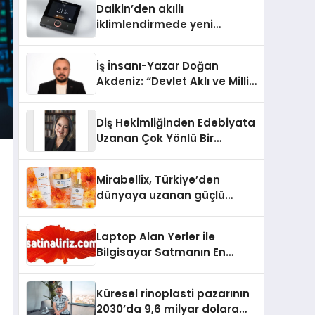
Daikin’den akıllı
iklimlendirmede yeni
dönem: Madoka Plus
Türkiye’de
İş İnsanı-Yazar Doğan
Akdeniz: “Devlet Aklı ve Milli
Çıkarlar Her Şeyin
Üzerindedir”
Diş Hekimliğinden Edebiyata
Uzanan Çok Yönlü Bir
Yaşam: Yeşim Şahin Yaman
Mirabellix, Türkiye’den
dünyaya uzanan güçlü
büyümesini sürdürüyor
Laptop Alan Yerler ile
Bilgisayar Satmanın En
Güvenli ve Karlı Yolu
Küresel rinoplasti pazarının
2030’da 9,6 milyar dolara