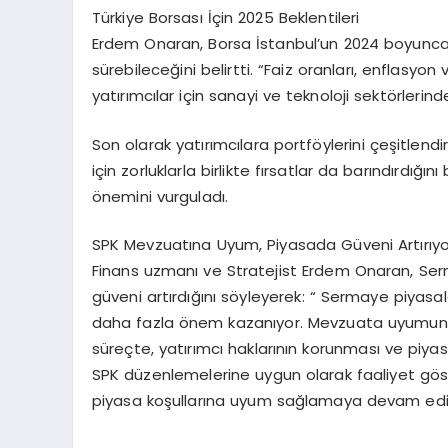
Türkiye Borsası İçin 2025 Beklentileri
Erdem Onaran, Borsa İstanbul’un 2024 boyunca y
sürebileceğini belirtti. “Faiz oranları, enflasyon 
yatırımcılar için sanayi ve teknoloji sektörlerinde
Son olarak yatırımcılara portföylerini çeşitlen
için zorluklarla birlikte fırsatlar da barındırdığ
önemini vurguladı.
SPK Mevzuatına Uyum, Piyasada Güveni Artırıyo
Finans uzmanı ve Stratejist Erdem Onaran, Se
güveni artırdığını söyleyerek: “ Sermaye piyasala
daha fazla önem kazanıyor. Mevzuata uyumun v
süreçte, yatırımcı haklarının korunması ve piya
SPK düzenlemelerine uygun olarak faaliyet göster
piyasa koşullarına uyum sağlamaya devam ediy