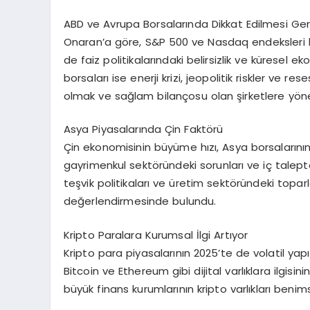
ABD ve Avrupa Borsalarında Dikkat Edilmesi Ge
Onaran’a göre, S&P 500 ve Nasdaq endeksleri b
de faiz politikalarındaki belirsizlik ve küresel e
borsaları ise enerji krizi, jeopolitik riskler ve res
olmak ve sağlam bilançosu olan şirketlere yöne
Asya Piyasalarında Çin Faktörü
Çin ekonomisinin büyüme hızı, Asya borsalarının 
gayrimenkul sektöründeki sorunları ve iç talepte
teşvik politikaları ve üretim sektöründeki toparla
değerlendirmesinde bulundu.
Kripto Paralara Kurumsal İlgi Artıyor
Kripto para piyasalarının 2025’te de volatil yap
Bitcoin ve Ethereum gibi dijital varlıklara ilgisini
büyük finans kurumlarının kripto varlıkları ben