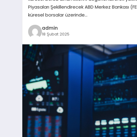
Piyasaları Şekillendirecek ABD Merkez Bankası (FED
küresel borsalar üzerinde…
admin
18 Şubat 2025