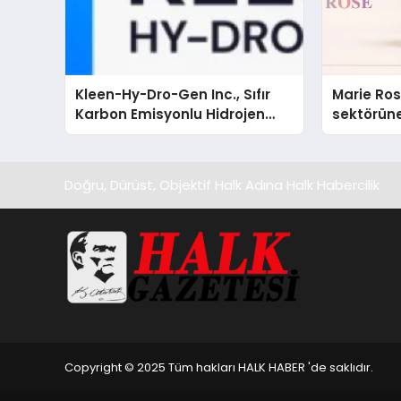
Kleen-Hy-Dro-Gen Inc., Sıfır
Marie Ro
Karbon Emisyonlu Hidrojen
sektörüne
Isıtma Teknolojisinde ISO ve
TSSA Düzenleyici Onaylarını
Aldı
Doğru, Dürüst, Objektif Halk Adına Halk Habercilik
Copyright © 2025 Tüm hakları HALK HABER 'de saklıdır.