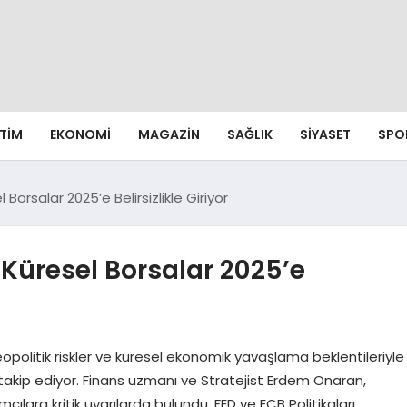
ITIM
EKONOMI
MAGAZIN
SAĞLIK
SIYASET
SPO
Borsalar 2025’e Belirsizlikle Giriyor
 Küresel Borsalar 2025’e
jeopolitik riskler ve küresel ekonomik yavaşlama beklentileriyle
e takip ediyor. Finans uzmanı ve Stratejist Erdem Onaran,
cılara kritik uyarılarda bulundu. FED ve ECB Politikaları