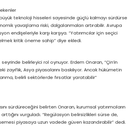
rekenler
üyük teknoloji hisseleri sayesinde güçlü kalmayı sürdürse
konomik yavaşlama riski, dalgalanmaları artırabilir. Avrupa
esyon endişeleriyle karşı karşıya. “Yatırımcılar için seçici
lmek kritik öneme sahip” diye ekledi.
seyrinde belirleyici rol oynuyor. Erdem Onaran, “Çin’in
ki zayıflık, Asya piyasalarını baskılıyor. Ancak hükümetin
nma, belirli sektörlerde fırsatlar yaratabilir”
ısını sürdüreceğini belirten Onaran, kurumsal yatırımcıların
n arttığını vurguladı. “Regülasyon belirsizlikleri sürse de,
imsemesi piyasaya uzun vadede güven kazandırabilir” dedi.