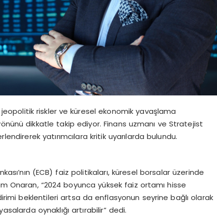
ı, jeopolitik riskler ve küresel ekonomik yavaşlama
n yönünü dikkatle takip ediyor. Finans uzmanı ve Stratejist
endirerek yatırımcılara kritik uyarılarda bulundu.
sı’nın (ECB) faiz politikaları, küresel borsalar üzerinde
dem Onaran, “2024 boyunca yüksek faiz ortamı hisse
dirimi beklentileri artsa da enflasyonun seyrine bağlı olarak
asalarda oynaklığı artırabilir” dedi.