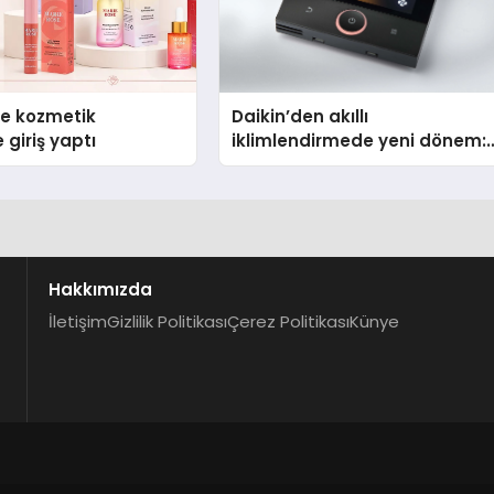
se kozmetik
Daikin’den akıllı
 giriş yaptı
iklimlendirmede yeni dönem:
Madoka Plus Türkiye’de
Hakkımızda
İletişim
Gizlilik Politikası
Çerez Politikası
Künye