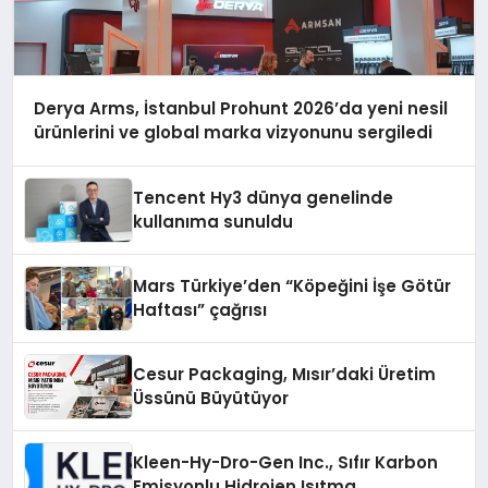
Derya Arms, İstanbul Prohunt 2026’da yeni nesil
ürünlerini ve global marka vizyonunu sergiledi
Tencent Hy3 dünya genelinde
kullanıma sunuldu
Mars Türkiye’den “Köpeğini İşe Götür
Haftası” çağrısı
Cesur Packaging, Mısır’daki Üretim
Üssünü Büyütüyor
Kleen-Hy-Dro-Gen Inc., Sıfır Karbon
Emisyonlu Hidrojen Isıtma