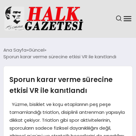
GÜNDEM
Ana Sayfa
Güncel
Sporun karar verme sürecine etkisi VR ile kanıtlandı
DÜNYA
EĞITIM
Sporun karar verme sürecine
etkisi VR ile kanıtlandı
EKONOMI
Yüzme, bisiklet ve koşu etaplarının peş peşe
MAGAZIN
tamamlandığı triatlon, disiplinli antrenman yapısıyla
dikkat çekiyor. Triatlon gibi spor aktivitelerinin,
SAĞLIK
sporcuların sadece fiziksel dayanıklılığını değil,
zihinsel gücünü ve stratejik becerilerini de sınadığını