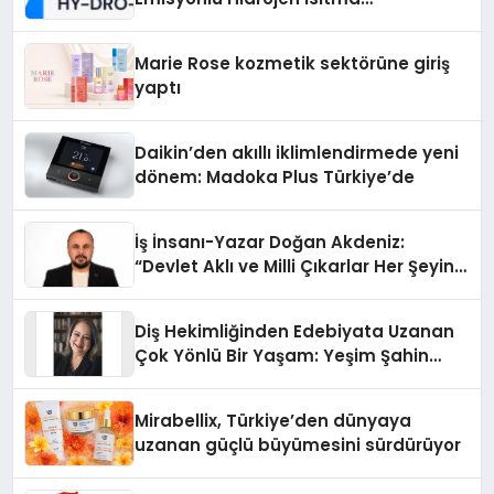
Teknolojisinde ISO ve TSSA
Düzenleyici Onaylarını Aldı
Marie Rose kozmetik sektörüne giriş
yaptı
Daikin’den akıllı iklimlendirmede yeni
dönem: Madoka Plus Türkiye’de
İş İnsanı-Yazar Doğan Akdeniz:
“Devlet Aklı ve Milli Çıkarlar Her Şeyin
Üzerindedir”
Diş Hekimliğinden Edebiyata Uzanan
Çok Yönlü Bir Yaşam: Yeşim Şahin
Yaman
Mirabellix, Türkiye’den dünyaya
uzanan güçlü büyümesini sürdürüyor