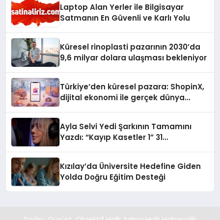
Laptop Alan Yerler ile Bilgisayar
Satmanın En Güvenli ve Karlı Yolu
Küresel rinoplasti pazarının 2030’da
9,6 milyar dolara ulaşması bekleniyor
Türkiye’den küresel pazara: ShopinX,
dijital ekonomi ile gerçek dünya
alışverişini bir araya getirmeyi
hedefliyor
Ayla Selvi Yedi Şarkının Tamamını
Yazdı: “Kayıp Kasetler 1” 31
Temmuz’da Yayında
Kızılay’da Üniversite Hedefine Giden
Yolda Doğru Eğitim Desteği
Doğru, Dürüst, Objektif Halk Adına Halk Habercilik