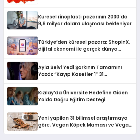
Küresel rinoplasti pazarının 2030’da
9,6 milyar dolara ulaşması bekleniyor
Türkiye’den küresel pazara: ShopinX,
dijital ekonomi ile gerçek dünya
alışverişini bir araya getirmeyi
hedefliyor
Ayla Selvi Yedi Şarkının Tamamını
Yazdı: “Kayıp Kasetler 1” 31
Temmuz’da Yayında
Kızılay’da Üniversite Hedefine Giden
Yolda Doğru Eğitim Desteği
Yeni yapilan 31 bilimsel araştırmaya
göre, Vegan Köpek Maması ve Vegan
Kedi Mamasının İyi Sindirildiğini
Ortaya Koydu