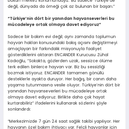
bakan merkez konumundayız. Bu sadece Türkiye’de
değil, dünyada da örneği çok az bulunan bir başarı.”
“Türkiye’nin dört bir yanından hayvanseverleri bu
mücadeleye ortak olmaya davet ediyoruz”
Sadece bir bakım evi değil; aynı zamanda toplumun
hayvan hakları konusundaki bakış açısını değiştirmeyi
amaçlayan bir farkındalık misyonuyla faaliyet
gösterdiklerini aktaran ENCANDER Kurucusu Zühal
Kadıoğlu, “Sokakta, gözlerden uzak, sessizce ölüme
terk edilen binlerce hayvan var. Biz bu sessizliği
bozmak istiyoruz. ENCANDER tamamen gönüllü
desteklerle ayakta duruyor. Her bağış, bir canın daha
yaşama tutunmasına vesile oluyor. Türkiye’nin dört bir
yanından hayvanseverleri bu mücadeleye ortak
olmaya davet ediyoruz. Birlikte daha çok hayat
kurtarabiliriz” ifadelerini kullanarak sözlerini şöyle
sonlandırdı:
“Merkezimizde 7 gün 24 saat sağlık takibi yapılıyor. Her
hayvanın özel bakım ihtiyacı var. Felçli hayvanlar için