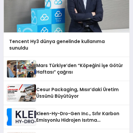
Tencent Hy3 dünya genelinde kullanıma
sunuldu
Mars Türkiye’den “Köpeğini İşe Götür
Haftası” çağrısı
Cesur Packaging, Mısır’daki Üretim
Üssünü Büyütüyor
Kleen-Hy-Dro-Gen Inc., Sıfır Karbon
Emisyonlu Hidrojen Isıtma
Teknolojisinde ISO ve TSSA