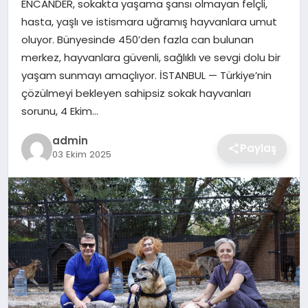
ENCANDER, sokakta yaşama şansı olmayan felçli,
SIYASET
hasta, yaşlı ve istismara uğramış hayvanlara umut
oluyor. Bünyesinde 450’den fazla can bulunan
SPOR
merkez, hayvanlara güvenli, sağlıklı ve sevgi dolu bir
yaşam sunmayı amaçlıyor. İSTANBUL — Türkiye’nin
TEKNOLOJI
çözülmeyi bekleyen sahipsiz sokak hayvanları
sorunu, 4 Ekim…
YAŞAM
admin
Paylaş
03 Ekim 2025