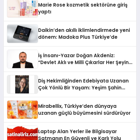
Düzenleyici Onaylarını Aldı
Marie Rose kozmetik sektörüne giriş
yaptı
Daikin’den akıllı iklimlendirmede yeni
dönem: Madoka Plus Türkiye’de
İş İnsanı-Yazar Doğan Akdeniz:
“Devlet Aklı ve Milli Çıkarlar Her Şeyin
Üzerindedir”
Diş Hekimliğinden Edebiyata Uzanan
Çok Yönlü Bir Yaşam: Yeşim Şahin
Yaman
Mirabellix, Türkiye’den dünyaya
uzanan güçlü büyümesini sürdürüyor
Laptop Alan Yerler ile Bilgisayar
Satmanın En Güvenli ve Karlı Yolu