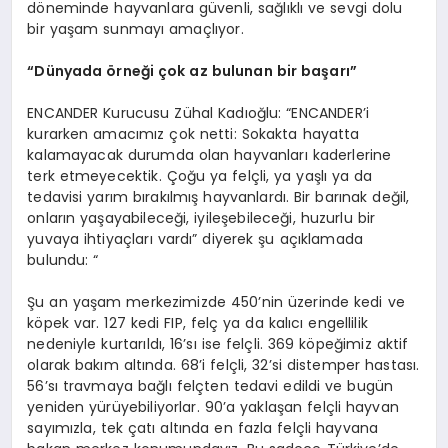
döneminde hayvanlara güvenli, sağlıklı ve sevgi dolu
bir yaşam sunmayı amaçlıyor.
“Dünyada örneği çok az bulunan bir başarı”
ENCANDER Kurucusu Zühal Kadıoğlu: “ENCANDER’i
kurarken amacımız çok netti: Sokakta hayatta
kalamayacak durumda olan hayvanları kaderlerine
terk etmeyecektik. Çoğu ya felçli, ya yaşlı ya da
tedavisi yarım bırakılmış hayvanlardı. Bir barınak değil,
onların yaşayabileceği, iyileşebileceği, huzurlu bir
yuvaya ihtiyaçları vardı” diyerek şu açıklamada
bulundu: “
Şu an yaşam merkezimizde 450’nin üzerinde kedi ve
köpek var. 127 kedi FIP, felç ya da kalıcı engellilik
nedeniyle kurtarıldı, 16’sı ise felçli. 369 köpeğimiz aktif
olarak bakım altında. 68’i felçli, 32’si distemper hastası.
56’sı travmaya bağlı felçten tedavi edildi ve bugün
yeniden yürüyebiliyorlar. 90’a yaklaşan felçli hayvan
sayımızla, tek çatı altında en fazla felçli hayvana