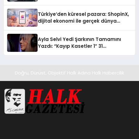
Türkiye’den küresel pazara: ShopinX,
dijital ekonomi ile gerçek dünya
alışverişini bir araya getirmeyi
hedefliyor
Ayla Selvi Yedi Şarkının Tamamını
Yazdı: “Kayıp Kasetler 1” 31
Temmuz’da Yayında
Doğru, Dürüst, Objektif Halk Adına Halk Habercilik