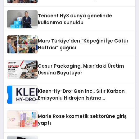
vizyonunu sergiledi
Tencent Hy3 dünya genelinde
kullanıma sunuldu
Mars Türkiye’den “Köpeğini İşe Götür
Haftası” çağrısı
Cesur Packaging, Mısır’daki Üretim
Üssünü Büyütüyor
Kleen-Hy-Dro-Gen Inc., Sıfır Karbon
Emisyonlu Hidrojen Isıtma
Teknolojisinde ISO ve TSSA
Düzenleyici Onaylarını Aldı
Marie Rose kozmetik sektörüne giriş
yaptı