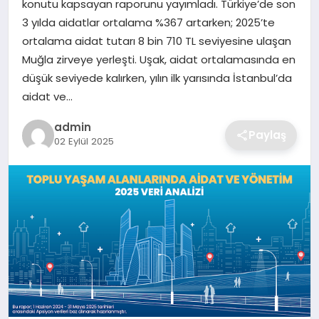
konutu kapsayan raporunu yayımladı. Türkiye’de son
SIYASET
3 yılda aidatlar ortalama %367 artarken; 2025’te
ortalama aidat tutarı 8 bin 710 TL seviyesine ulaşan
SPOR
Muğla zirveye yerleşti. Uşak, aidat ortalamasında en
düşük seviyede kalırken, yılın ilk yarısında İstanbul’da
TEKNOLOJI
aidat ve…
YAŞAM
admin
Paylaş
02 Eylül 2025