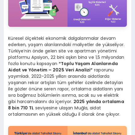
Küresel ölçekteki ekonomik dalgalanmalar devam
ederken, yaşam alanlarındaki maliyetler de yükseliyor.
Türkiye’nin önde gelen site ve apartman yönetimi
platformu Apsiyon, 22 bini aşkın bina ve 1,5 milyondan
fazla konutu kapsayan
“
Toplu Yaşam Alanları
nda
Aidat ve
Y
ö
netim – 2025 Veri Analizi”
raporunu
yayımladı. 2022–2025 yılları arasında aidatlarda
yaşanan rekor artışları tüm şehirler özelinde detayları
ile gözler önüne seren rapor, ortalama aidatların yanı
sıra bağımsız bölümlerin ısınma, sıcak su ve elektrik
gibi harcamalarını da içeriyor.
2025 yılında ortalama
8 bin 710 TL
seviyesine ulaşan Muğla, aidat
ortalamasının en yüksek olduğu il olarak öne çıkıyor.