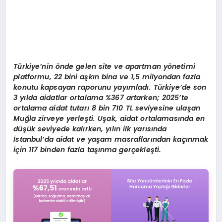
Türkiye
’
nin
ö
nde gelen site ve apartman y
ö
netimi
platformu, 22 bini aşkın
bina ve 1,5 milyondan fazla
konutu kapsayan raporunu yayımladı. Türkiye
’
de
son
3 yılda aidatlar ortalama %367 artarken; 2025
’
te
ortalama aidat tutarı 8 bin
710 TL seviyesine ulaşan
Muğla zirveye yerleş
ti. U
şak, aidat ortalaması
nda en
düşük seviyede kalırken, yılın ilk yarısında
İstanbul
’
da aidat ve yaşam
masraflarından kaçınmak
için 117 binden fazla taşınma gerçekleş
ti.