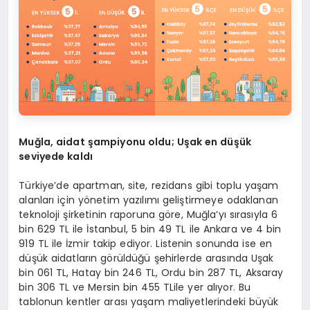
Muğ
la, aidat
şampiyonu oldu; Uş
ak en d
üşük
seviyede kaldı
Türkiye’de apartman, site, rezidans gibi toplu yaşam
alanları için yönetim yazılımı geliştirmeye odaklanan
teknoloji şirketinin raporuna göre, Muğla’yı sırasıyla 6
bin 629 TL ile İstanbul, 5 bin 49 TL ile Ankara ve 4 bin
919 TL ile İzmir takip ediyor. Listenin sonunda ise en
düşük aidatların görüldüğü şehirlerde arasında Uşak
bin 061 TL, Hatay bin 246 TL, Ordu bin 287 TL, Aksaray
bin 306 TL ve Mersin bin 455 TLile yer alıyor. Bu
tablonun kentler arası yaşam maliyetlerindeki büyük