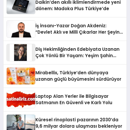
Daikin’den akıllı iklimlendirmede yeni
dönem: Madoka Plus Türkiye’de
İş İnsanı-Yazar Doğan Akdeniz:
“Devlet Aklı ve Milli Çıkarlar Her Şeyin
Üzerindedir”
Diş Hekimliğinden Edebiyata Uzanan
Çok Yönlü Bir Yaşam: Yeşim Şahin
Yaman
Mirabellix, Türkiye’den dünyaya
uzanan güçlü büyümesini sürdürüyor
Laptop Alan Yerler ile Bilgisayar
Satmanın En Güvenli ve Karlı Yolu
Küresel rinoplasti pazarının 2030’da
9,6 milyar dolara ulaşması bekleniyor