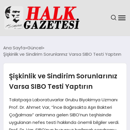
GÜNDEM
Ana Sayfa
Güncel
Şişkinlik ve Sindirim Sorunlarınız Varsa SIBO Testi Yaptırın
DÜNYA
EĞITIM
Şişkinlik ve Sindirim Sorunlarınız
Varsa SIBO Testi Yaptırın
EKONOMI
Talatpaşa Laboratuvarlar Grubu Biyokimya Uzmanı
MAGAZIN
Prof. Dr. Ahmet Var, “İnce Bağırsakta Aşırı Bakteri
Çoğalması” anlamına gelen SIBO’nun teşhisinde
SAĞLIK
uygulanan nefes testi hakkında önemli bilgiler verdi.
Prof. Dr. Var, SIBO’nun huzursuz bağırsak sendromu,