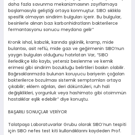
daha fazla savunma mekanizmasının zayıflamaya
başlamasıyla geliştiği ortaya konmuştur. SIBO sıklıkla
spesifik olmayan sindirim bulguları içerir. Bu bulgular,
besinlerle alınan bazı karbonhidratların bakterilerce
fermantasyonu sonucu meydana gelir”
Kronik ishal, kabızlık, karında şişkinlik, kramp, mide
bulantısı, asit reflü, mide gazı ve geğirmenin SIBO’nun
yaygın bulguları olduğunu hatırlatan Var, “SIBO
ilerledikçe kilo kaybı, yetersiz beslenme ve kemik
erimesi gibi sindirim bozukluğu belirtileri baskın olabilir.
Bağırsaklarımızda bulunan koruyucu bariyerin çoğalan
bakterilerce bozulması sistemik semptomları ortaya
çıkabilir; eklem ağrıları, deri döküntüleri, ruh hali
değişiklikleri, yorgunluk veya hashimato gibi otoimmün
hastalıklar eşlik edebilir” diye konuştu.
BAŞARILI SONUÇLAR VERİYOR
Talatpaşa Laboratuvarlar Grubu olarak SIBO’nun tespiti
için SIBO nefes test kiti kullandıklarını kaydeden Prof.