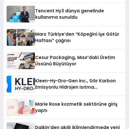
Tencent Hy3 dünya genelinde
kullanıma sunuldu
Mars Türkiye’den “Köpeğini İşe Götür
Haftası” çağrısı
Cesur Packaging, Mısır’daki Üretim
Üssünü Büyütüyor
Kleen-Hy-Dro-Gen Inc., Sıfır Karbon
Emisyonlu Hidrojen Isıtma
Teknolojisinde ISO ve TSSA
Düzenleyici Onaylarını Aldı
Marie Rose kozmetik sektörüne giriş
yaptı
Daikin’den akıllı iklimlendirmede yeni