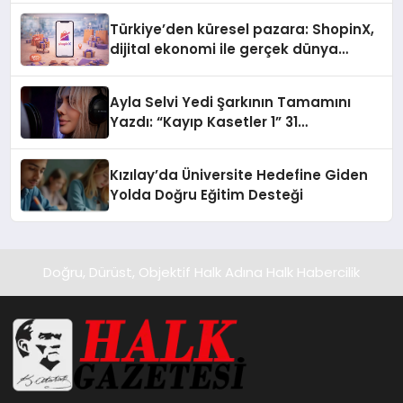
Türkiye’den küresel pazara: ShopinX,
dijital ekonomi ile gerçek dünya
alışverişini bir araya getirmeyi
hedefliyor
Ayla Selvi Yedi Şarkının Tamamını
Yazdı: “Kayıp Kasetler 1” 31
Temmuz’da Yayında
Kızılay’da Üniversite Hedefine Giden
Yolda Doğru Eğitim Desteği
Doğru, Dürüst, Objektif Halk Adına Halk Habercilik