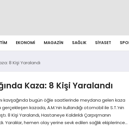
ITIM
EKONOMI
MAGAZIN
SAĞLIK
SIYASET
SPO
a: 8 Kişi Yaralandı
ında Kaza: 8 Kişi Yaralandı
imanı kavşağında bugün öğle saatlerinde meydana gelen kaza
a gerçekleşen kazada, A.M.’nin kullandığı otomobil ile S.T.’nin
ı. 8 Kişi Yaralandı, Hastaneye Kaldırıldı Çarpışmanın
ı. Yaralılar, hemen olay yerine sevk edilen sağlık ekiplerince…