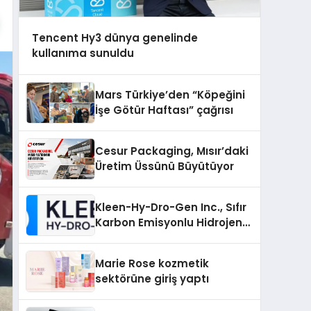
Tencent Hy3 dünya genelinde
kullanıma sunuldu
Mars Türkiye’den “Köpeğini
İşe Götür Haftası” çağrısı
Cesur Packaging, Mısır’daki
Üretim Üssünü Büyütüyor
Kleen-Hy-Dro-Gen Inc., Sıfır
Karbon Emisyonlu Hidrojen
Isıtma Teknolojisinde ISO ve
TSSA Düzenleyici Onaylarını
Marie Rose kozmetik
Aldı
sektörüne giriş yaptı