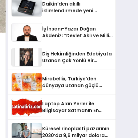
Daikin’den akıllı
iklimlendirmede yeni
dönem: Madoka Plus
Türkiye’de
İş İnsanı-Yazar Doğan
Akdeniz: “Devlet Aklı ve Milli
Çıkarlar Her Şeyin
Üzerindedir”
Diş Hekimliğinden Edebiyata
Uzanan Çok Yönlü Bir
Yaşam: Yeşim Şahin Yaman
Mirabellix, Türkiye’den
dünyaya uzanan güçlü
büyümesini sürdürüyor
Laptop Alan Yerler ile
Bilgisayar Satmanın En
Güvenli ve Karlı Yolu
Küresel rinoplasti pazarının
2030’da 9,6 milyar dolara