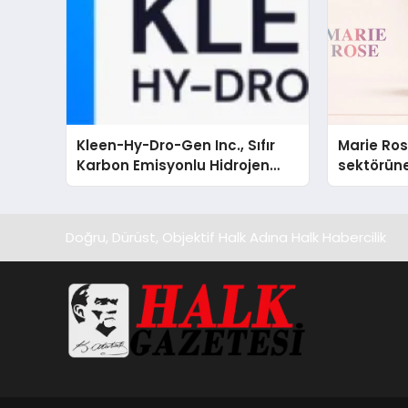
Kleen-Hy-Dro-Gen Inc., Sıfır
Marie Ro
Karbon Emisyonlu Hidrojen
sektörüne
Isıtma Teknolojisinde ISO ve
TSSA Düzenleyici Onaylarını
Aldı
Doğru, Dürüst, Objektif Halk Adına Halk Habercilik