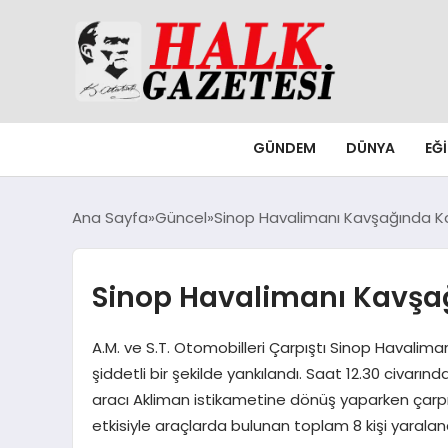
GÜNDEM
DÜNYA
EĞ
Ana Sayfa
Güncel
Sinop Havalimanı Kavşağında Kaz
Sinop Havalimanı Kavşağ
A.M. ve S.T. Otomobilleri Çarpıştı Sinop Haval
şiddetli bir şekilde yankılandı. Saat 12.30 civarınd
aracı Akliman istikametine dönüş yaparken çarpışt
etkisiyle araçlarda bulunan toplam 8 kişi yaraland