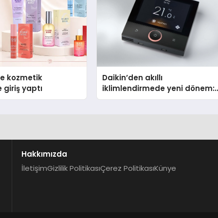
se kozmetik
Daikin’den akıllı
 giriş yaptı
iklimlendirmede yeni dönem:
Madoka Plus Türkiye’de
Hakkımızda
İletişim
Gizlilik Politikası
Çerez Politikası
Künye