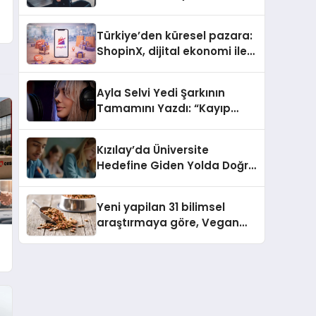
ulaşması bekleniyor
Türkiye’den küresel pazara:
ShopinX, dijital ekonomi ile
gerçek dünya alışverişini bir
araya getirmeyi hedefliyor
Ayla Selvi Yedi Şarkının
Tamamını Yazdı: “Kayıp
Kasetler 1” 31 Temmuz’da
Yayında
Kızılay’da Üniversite
Hedefine Giden Yolda Doğru
Eğitim Desteği
Yeni yapilan 31 bilimsel
araştırmaya göre, Vegan
Köpek Maması ve Vegan
Kedi Mamasının İyi
Sindirildiğini Ortaya Koydu