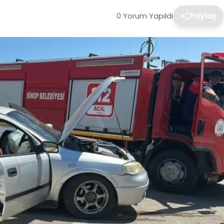
0 Yorum Yapıldı
Paylaş