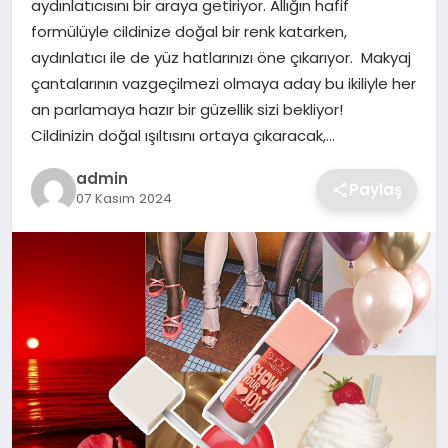
aydınlatıcısını bir araya getiriyor. Allığın hafif
SIYASET
formülüyle cildinize doğal bir renk katarken,
aydınlatıcı ile de yüz hatlarınızı öne çıkarıyor. Makyaj
SPOR
çantalarının vazgeçilmezi olmaya aday bu ikiliyle her
an parlamaya hazır bir güzellik sizi bekliyor!
TEKNOLOJI
Cildinizin doğal ışıltısını ortaya çıkaracak,…
YAŞAM
admin
Paylaş
07 Kasım 2024