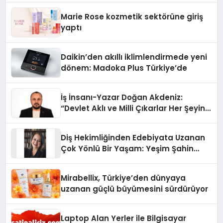
Düzenleyici Onaylarını Aldı
Marie Rose kozmetik sektörüne giriş
yaptı
Daikin’den akıllı iklimlendirmede yeni
dönem: Madoka Plus Türkiye’de
İş İnsanı-Yazar Doğan Akdeniz:
“Devlet Aklı ve Milli Çıkarlar Her Şeyin
Üzerindedir”
Diş Hekimliğinden Edebiyata Uzanan
Çok Yönlü Bir Yaşam: Yeşim Şahin
Yaman
Mirabellix, Türkiye’den dünyaya
uzanan güçlü büyümesini sürdürüyor
Laptop Alan Yerler ile Bilgisayar