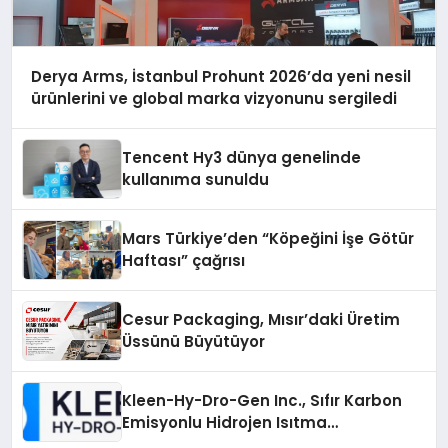
Derya Arms, İstanbul Prohunt 2026’da yeni nesil
ürünlerini ve global marka vizyonunu sergiledi
Tencent Hy3 dünya genelinde
kullanıma sunuldu
Mars Türkiye’den “Köpeğini İşe Götür
Haftası” çağrısı
Cesur Packaging, Mısır’daki Üretim
Üssünü Büyütüyor
Kleen-Hy-Dro-Gen Inc., Sıfır Karbon
Emisyonlu Hidrojen Isıtma
Teknolojisinde ISO ve TSSA