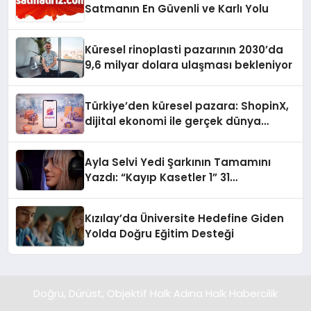
Satmanın En Güvenli ve Karlı Yolu
Küresel rinoplasti pazarının 2030’da
9,6 milyar dolara ulaşması bekleniyor
Türkiye’den küresel pazara: ShopinX,
dijital ekonomi ile gerçek dünya
alışverişini bir araya getirmeyi
hedefliyor
Ayla Selvi Yedi Şarkının Tamamını
Yazdı: “Kayıp Kasetler 1” 31
Temmuz’da Yayında
Kızılay’da Üniversite Hedefine Giden
Yolda Doğru Eğitim Desteği
Doğru, Dürüst, Objektif Halk Adına Halk Habercilik