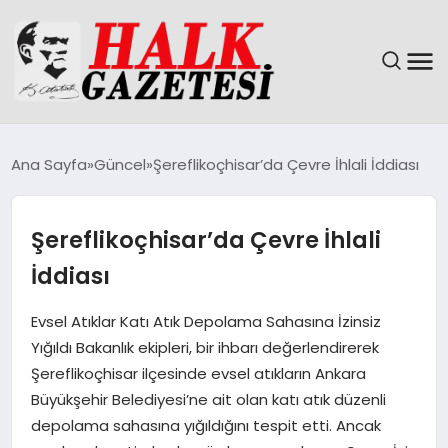
GÜNDEM
Ana Sayfa
Güncel
Şereflikoçhisar’da Çevre İhlali İddiası
DÜNYA
Şereflikoçhisar’da Çevre İhlali
EĞITIM
İddiası
EKONOMI
Evsel Atıklar Katı Atık Depolama Sahasına İzinsiz
Yığıldı Bakanlık ekipleri, bir ihbarı değerlendirerek
MAGAZIN
Şereflikoçhisar ilçesinde evsel atıkların Ankara
Büyükşehir Belediyesi’ne ait olan katı atık düzenli
SAĞLIK
depolama sahasına yığıldığını tespit etti. Ancak