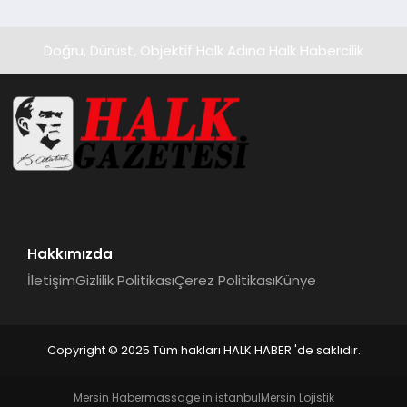
Ortaya Koydu
Doğru, Dürüst, Objektif Halk Adına Halk Habercilik
Hakkımızda
İletişim
Gizlilik Politikası
Çerez Politikası
Künye
Copyright © 2025 Tüm hakları HALK HABER 'de saklıdır.
Mersin Haber
massage in istanbul
Mersin Lojistik