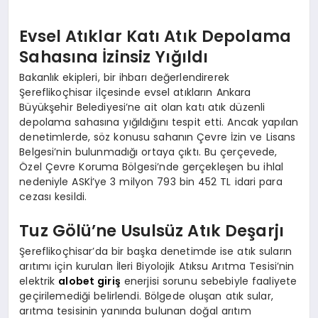
Evsel Atıklar Katı Atık Depolama
Sahasına İzinsiz Yığıldı
Bakanlık ekipleri, bir ihbarı değerlendirerek
Şereflikoçhisar ilçesinde evsel atıkların Ankara
Büyükşehir Belediyesi’ne ait olan katı atık düzenli
depolama sahasına yığıldığını tespit etti. Ancak yapılan
denetimlerde, söz konusu sahanın Çevre İzin ve Lisans
Belgesi’nin bulunmadığı ortaya çıktı. Bu çerçevede,
Özel Çevre Koruma Bölgesi’nde gerçekleşen bu ihlal
nedeniyle ASKİ’ye 3 milyon 793 bin 452 TL idari para
cezası kesildi.
Tuz Gölü’ne Usulsüz Atık Deşarjı
Şereflikoçhisar’da bir başka denetimde ise atık suların
arıtımı için kurulan İleri Biyolojik Atıksu Arıtma Tesisi’nin
elektrik
alobet giriş
enerjisi sorunu sebebiyle faaliyete
geçirilemediği belirlendi. Bölgede oluşan atık sular,
arıtma tesisinin yanında bulunan doğal arıtım