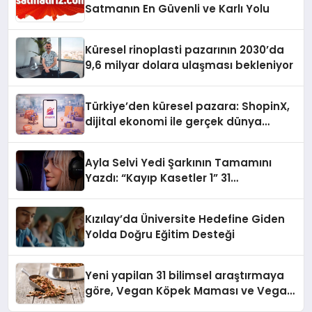
Satmanın En Güvenli ve Karlı Yolu
Küresel rinoplasti pazarının 2030’da
9,6 milyar dolara ulaşması bekleniyor
Türkiye’den küresel pazara: ShopinX,
dijital ekonomi ile gerçek dünya
alışverişini bir araya getirmeyi
hedefliyor
Ayla Selvi Yedi Şarkının Tamamını
Yazdı: “Kayıp Kasetler 1” 31
Temmuz’da Yayında
Kızılay’da Üniversite Hedefine Giden
Yolda Doğru Eğitim Desteği
Yeni yapilan 31 bilimsel araştırmaya
göre, Vegan Köpek Maması ve Vegan
Kedi Mamasının İyi Sindirildiğini