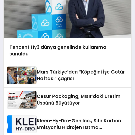
Tencent Hy3 dünya genelinde kullanıma
sunuldu
Mars Türkiye’den “Köpeğini İşe Götür
Haftası” çağrısı
Cesur Packaging, Mısır’daki Üretim
Üssünü Büyütüyor
Kleen-Hy-Dro-Gen Inc., Sıfır Karbon
Emisyonlu Hidrojen Isıtma
Teknolojisinde ISO ve TSSA