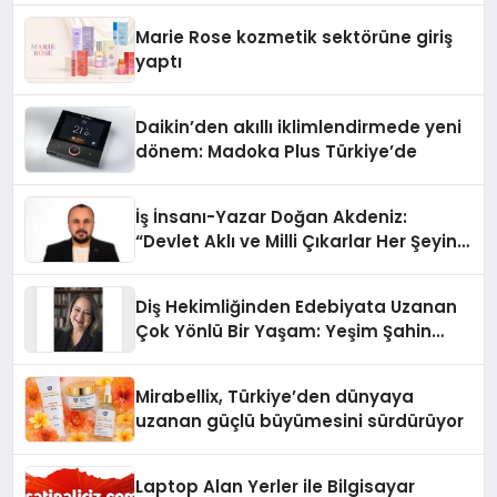
Düzenleyici Onaylarını Aldı
Marie Rose kozmetik sektörüne giriş
yaptı
Daikin’den akıllı iklimlendirmede yeni
dönem: Madoka Plus Türkiye’de
İş İnsanı-Yazar Doğan Akdeniz:
“Devlet Aklı ve Milli Çıkarlar Her Şeyin
Üzerindedir”
Diş Hekimliğinden Edebiyata Uzanan
Çok Yönlü Bir Yaşam: Yeşim Şahin
Yaman
Mirabellix, Türkiye’den dünyaya
uzanan güçlü büyümesini sürdürüyor
Laptop Alan Yerler ile Bilgisayar