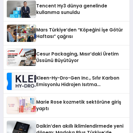
Tencent Hy3 dünya genelinde
kullanıma sunuldu
Mars Türkiye’den “Köpeğini İşe Götür
Haftası” çağrısı
Cesur Packaging, Mısır’daki Üretim
Üssünü Büyütüyor
Kleen-Hy-Dro-Gen Inc., Sıfır Karbon
Emisyonlu Hidrojen Isıtma
Teknolojisinde ISO ve TSSA
Düzenleyici Onaylarını Aldı
Marie Rose kozmetik sektörüne giriş
yaptı
Daikin’den akıllı iklimlendirmede yeni
dönem: Madoka Plus Türkiye’de