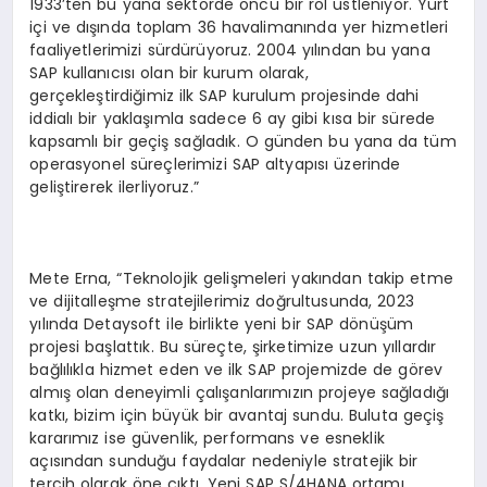
1933’ten bu yana sektörde öncü bir rol üstleniyor. Yurt
içi ve dışında toplam 36 havalimanında yer hizmetleri
faaliyetlerimizi sürdürüyoruz. 2004 yılından bu yana
SAP kullanıcısı olan bir kurum olarak,
gerçekleştirdiğimiz ilk SAP kurulum projesinde dahi
iddialı bir yaklaşımla sadece 6 ay gibi kısa bir sürede
kapsamlı bir geçiş sağladık. O günden bu yana da tüm
operasyonel süreçlerimizi SAP altyapısı üzerinde
geliştirerek ilerliyoruz.”
Mete Erna, “Teknolojik gelişmeleri yakından takip etme
ve dijitalleşme stratejilerimiz doğrultusunda, 2023
yılında Detaysoft ile birlikte yeni bir SAP dönüşüm
projesi başlattık. Bu süreçte, şirketimize uzun yıllardır
bağlılıkla hizmet eden ve ilk SAP projemizde de görev
almış olan deneyimli çalışanlarımızın projeye sağladığı
katkı, bizim için büyük bir avantaj sundu. Buluta geçiş
kararımız ise güvenlik, performans ve esneklik
açısından sunduğu faydalar nedeniyle stratejik bir
tercih olarak öne çıktı. Yeni SAP S/4HANA ortamı,