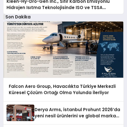
Kleen-Hy-Dro-Gen Inc., Sıfır Karbon Emisyonlu
Hidrojen Isıtma Teknolojisinde ISO ve TSSA
Düzenleyici Onaylarını Aldı
Son Dakika
Falcon Aero Group, Havacılıkta Türkiye Merkezli
Küresel Çözüm Ortağı Olma Yolunda İlerliyor
Derya Arms, İstanbul Prohunt 2026’da
yeni nesil ürünlerini ve global marka
vizyonunu sergiledi