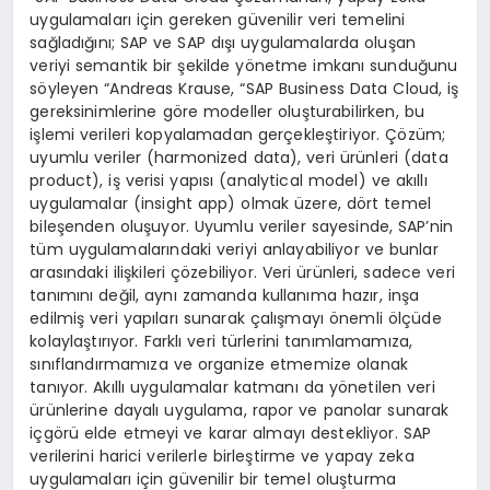
uygulamaları için gereken güvenilir veri temelini
sağladığını; SAP ve SAP dışı uygulamalarda oluşan
veriyi semantik bir şekilde yönetme imkanı sunduğunu
söyleyen “Andreas Krause, “SAP Business Data Cloud, iş
gereksinimlerine göre modeller oluşturabilirken, bu
işlemi verileri kopyalamadan gerçekleştiriyor. Çözüm;
uyumlu veriler (harmonized data), veri ürünleri (data
product), iş verisi yapısı (analytical model) ve akıllı
uygulamalar (insight app) olmak üzere, dört temel
bileşenden oluşuyor. Uyumlu veriler sayesinde, SAP’nin
tüm uygulamalarındaki veriyi anlayabiliyor ve bunlar
arasındaki ilişkileri çözebiliyor. Veri ürünleri, sadece veri
tanımını değil, aynı zamanda kullanıma hazır, inşa
edilmiş veri yapıları sunarak çalışmayı önemli ölçüde
kolaylaştırıyor. Farklı veri türlerini tanımlamamıza,
sınıflandırmamıza ve organize etmemize olanak
tanıyor. Akıllı uygulamalar katmanı da yönetilen veri
ürünlerine dayalı uygulama, rapor ve panolar sunarak
içgörü elde etmeyi ve karar almayı destekliyor. SAP
verilerini harici verilerle birleştirme ve yapay zeka
uygulamaları için güvenilir bir temel oluşturma