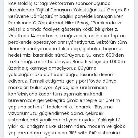
SAP Gold İş Ortağı Vektora’nın sponsorluğunda
düzenlenen “Dijital Dönüşüm Yolculuğunuzu Gerçek Bir
Serüvene Dönüştürün” başlıklı panelde konuşan Eren
Perakende CIO’su Ahmet Hilmi Ersoy, “Perakende ve
tekstil alanında faaliyet gösteren köklü bir şirketiz.
25 ülkede 14 markanın mağazacılık, online ve toptan
perakende operasyonlarını yönetiyoruz. Sektörün tüm
dinamiklerini yakından takip edip, globalde büyüme
hedefimizi kararlılıkla sürdürüyoruz. Şu anda 600’den
fazla mağazamız bulunuyor, Bunu 5 yıl içinde 1.000’in
üzerine çıkarmayı amaçlıyoruz. Büyüme
yolculuğumuza bu hedef doğrultusunda devam
ediyoruz. Temsil ettiğimiz geniş portföyde dünya
markaları bulunuyor. Ayrıca, iplik üretiminden
konfeksiyona kadar tüm aşamalarını kendi
bünyemizde gerçekleştirdiğimiz entegre bir üretim
yapısına sahibiz” ifadelerini kullanarak, “Büyüme
vizyonumuzu güçlendirmek adına, çekirdek
sistemlerimizi yenileme ihtiyacı duyduk. Yaklaşık 17
yıldır kullandığımız ERP sisteminden, modern ve global
yapımıza daha uygun olan RISE with SAP sistemine