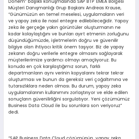
Dönem” başlıklı konuşmasında SAP BTP EMEA Bölgesi
Müşteri Danışmanlığı Grup Başkanı Andreas Krause,
“Günümüzün en temel meselesi, uygulamaların veri
ve yapay zeka ile nasıl entegre edilebileceğidir. Yapay
zeka ile gerçeğe yakın görüntüler oluşturmanın ne
kadar kolaylaştığını ve bunları ayırt etmenin zorluğunu
düşündüğümüzde, işletmelerin doğru ve güvenilir
bilgiye olan ihtiyacı kritik önem taşıyor. Biz de yapay
zekanın doğru verilerle entegre olmasını sağlayarak
müşterilerimize yardımcı olmayı amaçlıyoruz. Bu
konuda en çok karşılaştığımız sorun, farklı
departmanların aynı verinin kopyalarını tekrar tekrar
oluşturması ve bunun da gereksiz veri çoğaltımına ve
tutarsızlıklara neden olması. Bu durum, yapay zeka
uygulamalarının kullanımını zorlaştırıyor ve elde edilen
sonuçların güvenilirliğini sorgulatıyor. Yeni çözümümüz
Business Data Cloud ile bu sorunlara son veriyoruz”
dedi.
“SAP Business Data Cloud çözümünün, yapay zeka