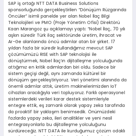
SAP iş ortağı NTT DATA Business Solutions
sponsorluğunda gerçekleştirilen “Dönüşüm Rüzgarında
Öncüler” isimli panelde yer alan Nobel İlaç Bilgi
Teknolojileri ve PMO (Proje Yönetim Ofisi) Direktörü
Kaan Marangoz şu açıklamayı yaptı: “Nobel İlaç, 70 yılı
aşkın süredir Türk ilaç sektöründe üretim, ihracat ve
Ar-Ge alanlarında öncü adımlar atan bir şirket. 17
yıldan fazla bir süredir kullandığımız mevcut SAP
çözümümüzü RISE with SAP teknolojisi ile
dönüştürmek, Nobel İlaç’ın dijitalleşme yolculuğunda
attığımız en kritik adımlardan biri oldu. Sadece bir
sistem geçişi değil, aynı zamanda kültürel bir
dönüşüm gerçekleştiriyoruz. Veri yönetimi alanında da
önemli adımlar attık, üretim makinelerimizden IoT
cihazları aracılığıyla veri topluyoruz. Farklı operasyonel
sistemlerdeki verileri karar destek sistemleriyle
entegre ettik, eş zamanlı olarak yapay zeka tarafında
da proaktif bir yaklaşım benimsedik. Önümüzdeki
fazlarda yapay zeka, ileri analitikler ve yeni nesil
entegrasyonlarla bu dijitalleşme yolculuğunu
sürdüreceğiz. NTT DATA ile kurduğumuz çözüm odaklı