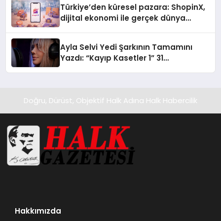
Türkiye’den küresel pazara: ShopinX,
dijital ekonomi ile gerçek dünya
alışverişini bir araya getirmeyi
hedefliyor
Ayla Selvi Yedi Şarkının Tamamını
Yazdı: “Kayıp Kasetler 1” 31
Temmuz’da Yayında
Doğru, Dürüst, Objektif Halk Adına Halk Habercilik
Hakkımızda