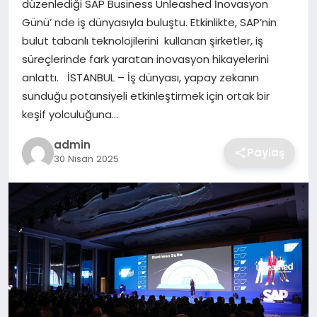
düzenlediği SAP Business Unleashed İnovasyon
SIYASET
Günü’ nde iş dünyasıyla buluştu. Etkinlikte, SAP’nin
bulut tabanlı teknolojilerini kullanan şirketler, iş
SPOR
süreçlerinde fark yaratan inovasyon hikayelerini
anlattı. İSTANBUL – İş dünyası, yapay zekanın
TEKNOLOJI
sunduğu potansiyeli etkinleştirmek için ortak bir
keşif yolculuğuna…
YAŞAM
admin
Paylaş
30 Nisan 2025