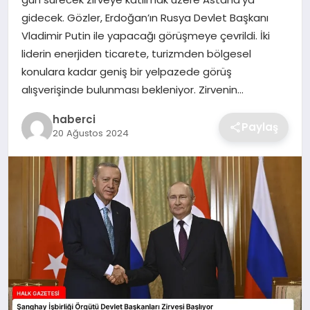
SIYASET
gidecek. Gözler, Erdoğan’ın Rusya Devlet Başkanı
Vladimir Putin ile yapacağı görüşmeye çevrildi. İki
SPOR
liderin enerjiden ticarete, turizmden bölgesel
konulara kadar geniş bir yelpazede görüş
TEKNOLOJI
alışverişinde bulunması bekleniyor. Zirvenin…
YAŞAM
haberci
Paylaş
20 Ağustos 2024