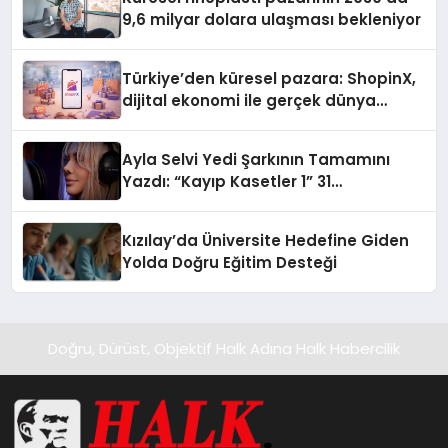
9,6 milyar dolara ulaşması bekleniyor
Türkiye’den küresel pazara: ShopinX,
dijital ekonomi ile gerçek dünya
alışverişini bir araya getirmeyi
hedefliyor
Ayla Selvi Yedi Şarkının Tamamını
Yazdı: “Kayıp Kasetler 1” 31
Temmuz’da Yayında
Kızılay’da Üniversite Hedefine Giden
Yolda Doğru Eğitim Desteği
Doğru, Dürüst, Objektif Halk Adına Halk Habercilik