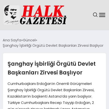
GÜNDEM
Ana Sayfa
Güncel
Şanghay İşbirliği Örgütü Devlet Başkanları Zirvesi Başlıyor
DÜNYA
EĞITIM
Şanghay İşbirliği Örgütü Devlet
Başkanları Zirvesi Başlıyor
EKONOMI
Cumhurbaşkanı Erdoğan’ın Önemli Görüşmeleri
MAGAZIN
Şanghay İşbirliği Örgütü Devlet Başkanları Zirvesi,
Kazakistan’ın başkenti Astana’da yarın başlıyor.
SAĞLIK
Türkiye Cumhurbaşkanı Recep Tayyip Erdoğan, 2
gün sürecek zirveye katılmak üzere Astana’ya