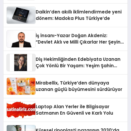
Daikin’den akıllı iklimlendirmede yeni
dönem: Madoka Plus Türkiye’de
İş İnsanı-Yazar Doğan Akdeniz:
“Devlet Aklı ve Milli Çıkarlar Her Şeyin
Üzerindedir”
Diş Hekimliğinden Edebiyata Uzanan
Çok Yönlü Bir Yaşam: Yeşim Şahin
Yaman
Mirabellix, Türkiye’den dünyaya
uzanan güçlü büyümesini sürdürüyor
Laptop Alan Yerler ile Bilgisayar
Satmanın En Güvenli ve Karlı Yolu
Küresel rinoplasti pazarının 2030’da