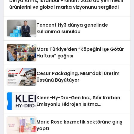
Derya Arms, İstanbul Prohunt 2026’da yeni nesil
ürünlerini ve global marka vizyonunu sergiledi
Tencent Hy3 dünya genelinde
kullanıma sunuldu
Mars Türkiye’den “Köpeğini İşe Götür
Haftası” çağrısı
Cesur Packaging, Mısır’daki Üretim
Üssünü Büyütüyor
Kleen-Hy-Dro-Gen Inc., Sıfır Karbon
Emisyonlu Hidrojen Isıtma
Teknolojisinde ISO ve TSSA
Düzenleyici Onaylarını Aldı
Marie Rose kozmetik sektörüne giriş
yaptı