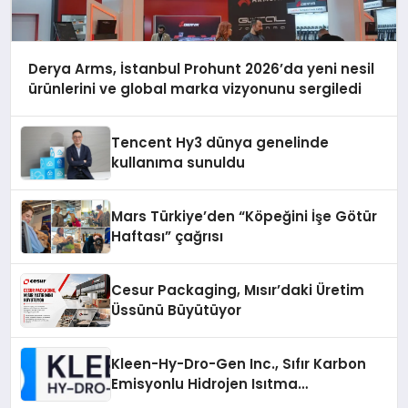
Derya Arms, İstanbul Prohunt 2026’da yeni nesil
ürünlerini ve global marka vizyonunu sergiledi
Tencent Hy3 dünya genelinde
kullanıma sunuldu
Mars Türkiye’den “Köpeğini İşe Götür
Haftası” çağrısı
Cesur Packaging, Mısır’daki Üretim
Üssünü Büyütüyor
Kleen-Hy-Dro-Gen Inc., Sıfır Karbon
Emisyonlu Hidrojen Isıtma
Teknolojisinde ISO ve TSSA