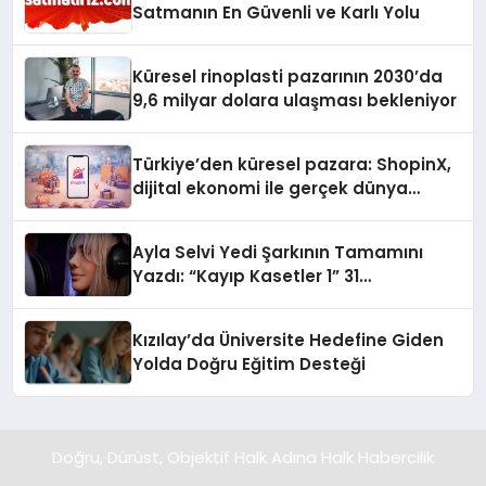
Satmanın En Güvenli ve Karlı Yolu
Küresel rinoplasti pazarının 2030’da
9,6 milyar dolara ulaşması bekleniyor
Türkiye’den küresel pazara: ShopinX,
dijital ekonomi ile gerçek dünya
alışverişini bir araya getirmeyi
hedefliyor
Ayla Selvi Yedi Şarkının Tamamını
Yazdı: “Kayıp Kasetler 1” 31
Temmuz’da Yayında
Kızılay’da Üniversite Hedefine Giden
Yolda Doğru Eğitim Desteği
Doğru, Dürüst, Objektif Halk Adına Halk Habercilik