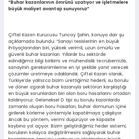
“Buhar kazanlarının ömrünü uzatıyor ve işletmelere
büyük maliyet avantajı sunuyoruz”
Çiftel Kazan Kurucusu Tuncay Şahin, konuya dair şu
açıklamada bulundu: “Sanayi tesislerinin en büyük
ihtiyaçlarından biri, yüksek verimli, uzun ömürlü ve
güvenli buhar kazanları. Yıllardır bu sektörde
edindiğimiz bilgi birikimi ve mühendislik tecrübemizle,
sanayinin gereksinimlerine en iyi şekilde yanıt verecek
çözümler üretmeye odaklandık. Çiftel Kazan olarak,
Türkiye’de yalnızca bizim ürettiğimiz hederli, su borulu
ve döner ızgaralı buhar kazanıyla sektörün karşılaştığı
en büyük sorunlardan biri olan boru hasarlarını ortadan
kaldırıyoruz. Geleneksel D tipi su borulu kazanlarda
zamanla oluşan boru hasarları, buhar domunun içine
girilerek körleme yöntemiyle kapatılmaya çalışılıyor.
Ancak bu yöntem, verimi düşürüyor ve kapasite
kaybına yol açıyor. Bizim geliştirdiğimiz heder sistemi,
boruların kolayca değiştirilmesini sağlayarak buhar
kazanlarının ömrünü uzatıyor ve işletmelere büyük