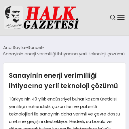
GÜNDEM
Ana Sayfa
Güncel
Sanayinin enerji verimliliği ihtiyacına yerli teknoloji çözümü
DÜNYA
EĞITIM
Sanayinin enerji verimliliği
ihtiyacına yerli teknoloji çözümü
EKONOMI
Türkiye’nin 40 yıllık endüstriyel buhar kazanı üreticisi,
MAGAZIN
yenilikçi mühendislik çözümleri ve patentli
teknolojileri ile sanayinin daha verimli ve çevre dostu
SAĞLIK
üretime geçişini destekliyor. Hederli, su borulu ve
döner ızgaralı buhar kazanı ile işletmelere büyük