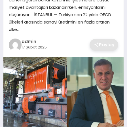
SIYASET
maliyet avantajları kazandırırken, emisyonlarını
düşürüyor. İSTANBUL — Türkiye son 22 yılda OECD
SPOR
ülkeleri arasında sanayi üretimini en fazla artıran
ülke…
TEKNOLOJI
admin
Paylaş
17 Şubat 2025
YAŞAM