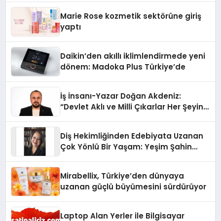
Düzenleyici Onaylarını Aldı
Marie Rose kozmetik sektörüne giriş
yaptı
Daikin’den akıllı iklimlendirmede yeni
dönem: Madoka Plus Türkiye’de
İş İnsanı-Yazar Doğan Akdeniz:
“Devlet Aklı ve Milli Çıkarlar Her Şeyin
Üzerindedir”
Diş Hekimliğinden Edebiyata Uzanan
Çok Yönlü Bir Yaşam: Yeşim Şahin
Yaman
Mirabellix, Türkiye’den dünyaya
uzanan güçlü büyümesini sürdürüyor
Laptop Alan Yerler ile Bilgisayar