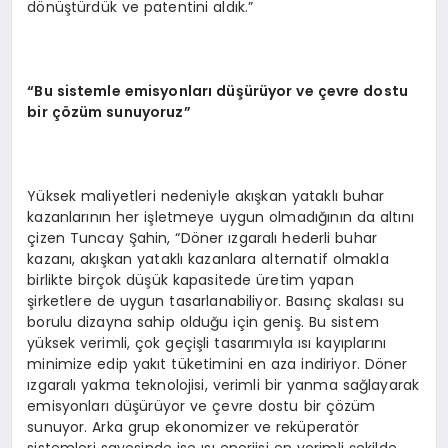
dönüştürdük ve patentini aldık.”
“Bu sistemle emisyonları düşürüyor ve çevre dostu
bir çözüm sunuyoruz”
Yüksek maliyetleri nedeniyle akışkan yataklı buhar
kazanlarının her işletmeye uygun olmadığının da altını
çizen Tuncay Şahin, “Döner ızgaralı hederli buhar
kazanı, akışkan yataklı kazanlara alternatif olmakla
birlikte birçok düşük kapasitede üretim yapan
şirketlere de uygun tasarlanabiliyor. Basınç skalası su
borulu dizayna sahip olduğu için geniş. Bu sistem
yüksek verimli, çok geçişli tasarımıyla ısı kayıplarını
minimize edip yakıt tüketimini en aza indiriyor. Döner
ızgaralı yakma teknolojisi, verimli bir yanma sağlayarak
emisyonları düşürüyor ve çevre dostu bir çözüm
sunuyor. Arka grup ekonomizer ve reküperatör
sistemleri sayesinde ise ısı enerjisi en verimli şekilde