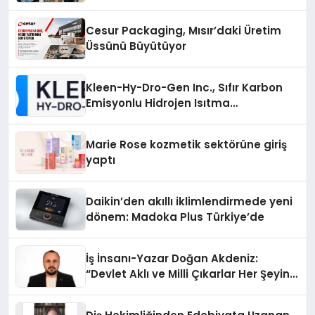
Cesur Packaging, Mısır’daki Üretim
Üssünü Büyütüyor
Kleen-Hy-Dro-Gen Inc., Sıfır Karbon
Emisyonlu Hidrojen Isıtma
Teknolojisinde ISO ve TSSA
Düzenleyici Onaylarını Aldı
Marie Rose kozmetik sektörüne giriş
yaptı
Daikin’den akıllı iklimlendirmede yeni
dönem: Madoka Plus Türkiye’de
İş İnsanı-Yazar Doğan Akdeniz:
“Devlet Aklı ve Milli Çıkarlar Her Şeyin
Üzerindedir”