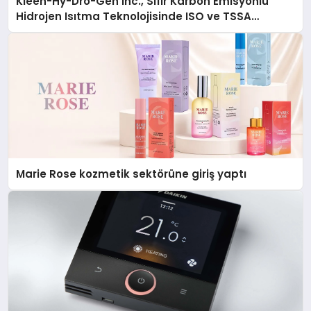
Kleen-Hy-Dro-Gen Inc., Sıfır Karbon Emisyonlu
Hidrojen Isıtma Teknolojisinde ISO ve TSSA
Düzenleyici Onaylarını Aldı
Marie Rose kozmetik sektörüne giriş yaptı