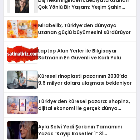
Diş Hekimliğinden Edebiyata Uzanan
Çok Yönlü Bir Yaşam: Yeşim Şahin
Yaman
Mirabellix, Türkiye’den dünyaya
uzanan güçlü büyümesini sürdürüyor
Laptop Alan Yerler ile Bilgisayar
Satmanın En Güvenli ve Karlı Yolu
Küresel rinoplasti pazarının 2030’da
9,6 milyar dolara ulaşması bekleniyor
Türkiye’den küresel pazara: ShopinX,
dijital ekonomi ile gerçek dünya
alışverişini bir araya getirmeyi
hedefliyor
Ayla Selvi Yedi Şarkının Tamamını
Yazdı: “Kayıp Kasetler 1” 31