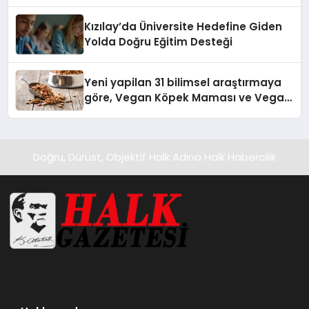
Temmuz’da Yayında
Kızılay’da Üniversite Hedefine Giden
Yolda Doğru Eğitim Desteği
Yeni yapilan 31 bilimsel araştırmaya
göre, Vegan Köpek Maması ve Vegan
Kedi Mamasının İyi Sindirildiğini
Ortaya Koydu
Doğru, Dürüst, Objektif Halk Adına Halk Habercilik