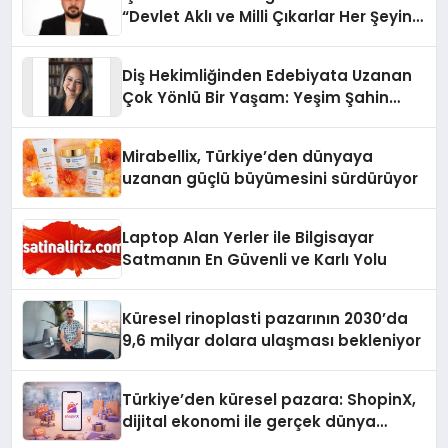
“Devlet Aklı ve Milli Çıkarlar Her Şeyin
Üzerindedir”
Diş Hekimliğinden Edebiyata Uzanan
Çok Yönlü Bir Yaşam: Yeşim Şahin
Yaman
Mirabellix, Türkiye’den dünyaya
uzanan güçlü büyümesini sürdürüyor
Laptop Alan Yerler ile Bilgisayar
Satmanın En Güvenli ve Karlı Yolu
Küresel rinoplasti pazarının 2030’da
9,6 milyar dolara ulaşması bekleniyor
Türkiye’den küresel pazara: ShopinX,
dijital ekonomi ile gerçek dünya
alışverişini bir araya getirmeyi