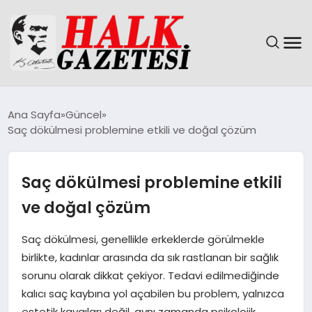
GÜNDEM
Ana Sayfa
Güncel
Saç dökülmesi problemine etkili ve doğal çözüm
DÜNYA
EĞITIM
Saç dökülmesi problemine etkili
ve doğal çözüm
EKONOMI
Saç dökülmesi, genellikle erkeklerde görülmekle
MAGAZIN
birlikte, kadınlar arasında da sık rastlanan bir sağlık
sorunu olarak dikkat çekiyor. Tedavi edilmediğinde
SAĞLIK
kalıcı saç kaybına yol açabilen bu problem, yalnızca
estetik kaygıları değil, aynı zamanda psikolojik