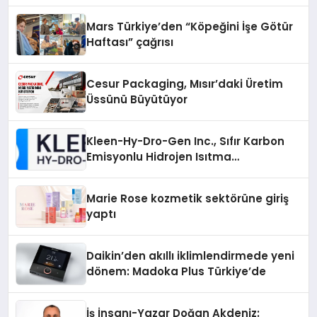
Mars Türkiye’den “Köpeğini İşe Götür
Haftası” çağrısı
Cesur Packaging, Mısır’daki Üretim
Üssünü Büyütüyor
Kleen-Hy-Dro-Gen Inc., Sıfır Karbon
Emisyonlu Hidrojen Isıtma
Teknolojisinde ISO ve TSSA
Düzenleyici Onaylarını Aldı
Marie Rose kozmetik sektörüne giriş
yaptı
Daikin’den akıllı iklimlendirmede yeni
dönem: Madoka Plus Türkiye’de
İş İnsanı-Yazar Doğan Akdeniz: