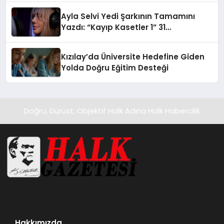
hedefliyor
Ayla Selvi Yedi Şarkının Tamamını
Yazdı: “Kayıp Kasetler 1” 31
Temmuz’da Yayında
Kızılay’da Üniversite Hedefine Giden
Yolda Doğru Eğitim Desteği
Doğru, Dürüst, Objektif Halk Adına Halk Habercilik
Hakkımızda