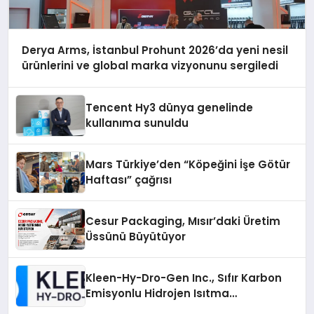
Derya Arms, İstanbul Prohunt 2026’da yeni nesil
ürünlerini ve global marka vizyonunu sergiledi
Tencent Hy3 dünya genelinde
kullanıma sunuldu
Mars Türkiye’den “Köpeğini İşe Götür
Haftası” çağrısı
Cesur Packaging, Mısır’daki Üretim
Üssünü Büyütüyor
Kleen-Hy-Dro-Gen Inc., Sıfır Karbon
Emisyonlu Hidrojen Isıtma
Teknolojisinde ISO ve TSSA