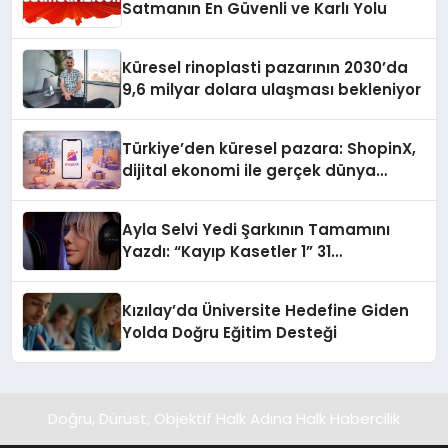
Satmanın En Güvenli ve Karlı Yolu
Küresel rinoplasti pazarının 2030’da
9,6 milyar dolara ulaşması bekleniyor
Türkiye’den küresel pazara: ShopinX,
dijital ekonomi ile gerçek dünya
alışverişini bir araya getirmeyi
hedefliyor
Ayla Selvi Yedi Şarkının Tamamını
Yazdı: “Kayıp Kasetler 1” 31
Temmuz’da Yayında
Kızılay’da Üniversite Hedefine Giden
Yolda Doğru Eğitim Desteği
Doğru, Dürüst, Objektif Halk Adına Halk Habercilik