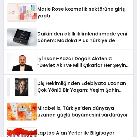
Düzenleyici Onaylarını Aldı
Marie Rose kozmetik sektörüne giriş
yaptı
Daikin’den akıllı iklimlendirmede yeni
dönem: Madoka Plus Türkiye’de
İş İnsanı-Yazar Doğan Akdeniz:
“Devlet Aklı ve Milli Çıkarlar Her Şeyin
Üzerindedir”
Diş Hekimliğinden Edebiyata Uzanan
Çok Yönlü Bir Yaşam: Yeşim Şahin
Yaman
Mirabellix, Türkiye’den dünyaya
uzanan güçlü büyümesini sürdürüyor
Laptop Alan Yerler ile Bilgisayar