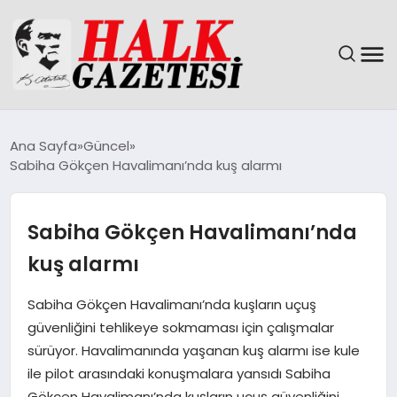
GÜNDEM
Ana Sayfa
Güncel
Sabiha Gökçen Havalimanı’nda kuş alarmı
DÜNYA
EĞITIM
Sabiha Gökçen Havalimanı’nda
kuş alarmı
EKONOMI
Sabiha Gökçen Havalimanı’nda kuşların uçuş
MAGAZIN
güvenliğini tehlikeye sokmaması için çalışmalar
sürüyor. Havalimanında yaşanan kuş alarmı ise kule
SAĞLIK
ile pilot arasındaki konuşmalara yansıdı Sabiha
Gökçen Havalimanı’nda kuşların uçuş güvenliğini