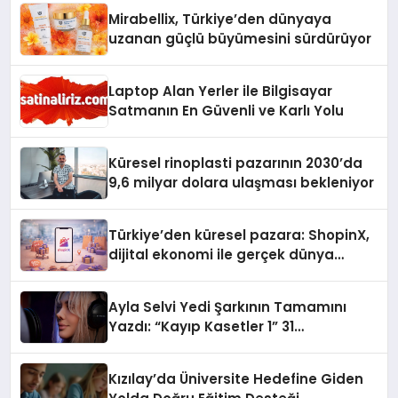
Mirabellix, Türkiye’den dünyaya
uzanan güçlü büyümesini sürdürüyor
Laptop Alan Yerler ile Bilgisayar
Satmanın En Güvenli ve Karlı Yolu
Küresel rinoplasti pazarının 2030’da
9,6 milyar dolara ulaşması bekleniyor
Türkiye’den küresel pazara: ShopinX,
dijital ekonomi ile gerçek dünya
alışverişini bir araya getirmeyi
hedefliyor
Ayla Selvi Yedi Şarkının Tamamını
Yazdı: “Kayıp Kasetler 1” 31
Temmuz’da Yayında
Kızılay’da Üniversite Hedefine Giden