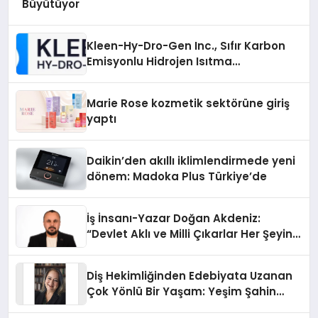
Büyütüyor
Kleen-Hy-Dro-Gen Inc., Sıfır Karbon
Emisyonlu Hidrojen Isıtma
Teknolojisinde ISO ve TSSA
Düzenleyici Onaylarını Aldı
Marie Rose kozmetik sektörüne giriş
yaptı
Daikin’den akıllı iklimlendirmede yeni
dönem: Madoka Plus Türkiye’de
İş İnsanı-Yazar Doğan Akdeniz:
“Devlet Aklı ve Milli Çıkarlar Her Şeyin
Üzerindedir”
Diş Hekimliğinden Edebiyata Uzanan
Çok Yönlü Bir Yaşam: Yeşim Şahin
Yaman