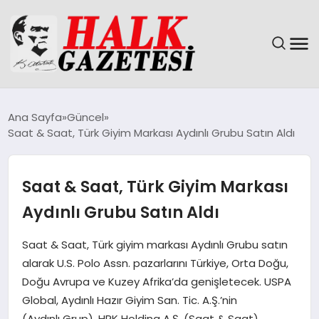
GÜNDEM
Ana Sayfa
Güncel
Saat & Saat, Türk Giyim Markası Aydınlı Grubu Satın Aldı
DÜNYA
EĞITIM
Saat & Saat, Türk Giyim Markası
Aydınlı Grubu Satın Aldı
EKONOMI
Saat & Saat, Türk giyim markası Aydınlı Grubu satın
MAGAZIN
alarak U.S. Polo Assn. pazarlarını Türkiye, Orta Doğu,
Doğu Avrupa ve Kuzey Afrika’da genişletecek. USPA
SAĞLIK
Global, Aydınlı Hazır Giyim San. Tic. A.Ş.’nin
(Aydınlı Grup), HRK Holding A.Ş. (Saat & Saat)