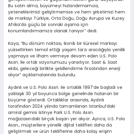
Bu satın alma, büyümeyi hızlandırmamıza,
yeteneklerimizi geliştirmemize ve hem şirketimizi hem
de markayı Türkiye, Orta Doğu, Doğu Avrupa ve Kuzey
Afrika’da güçlü bir sonraki aşama için
konumlandırmamıza olanak tanıyor” dedi.
Kaya, “Bu dönüm noktası, ikonik bir küresel markayı
yükseltirken temsil ettiği yaşam tarzı aracılığıyla yenilik
yapmaya ve ilham vermeye devam eden U.S. Polo
Assn. ile ortak vizyonumuzu yansıtıyor. Saat & Saat
ekibi, geleceği birlikte şekillendirme fırsatından enerji
alıyor” açıklamalarında bulundu.
Aydınlı ve U.S. Polo Assn. ile ortaklık 1997’de başladı ve
yaklaşık 30 yıl boyunca bölge genelinde hızlanan bir
büyüme gösterdi. Ortaklıklar arasında, Aydınlı
tarafından 2024 yılında tamamlanan İstanbul’daki
amiral gemisi İstinye Park U.S. Polo Assn.
mağazasındaki birçok başarı yer alıyor. Ayrıca, U.S. Polo
Assn., müşterilere yönelik dijital teklifleri daha da
geliştirmek ve ürün tekliflerine daha kolay erişim