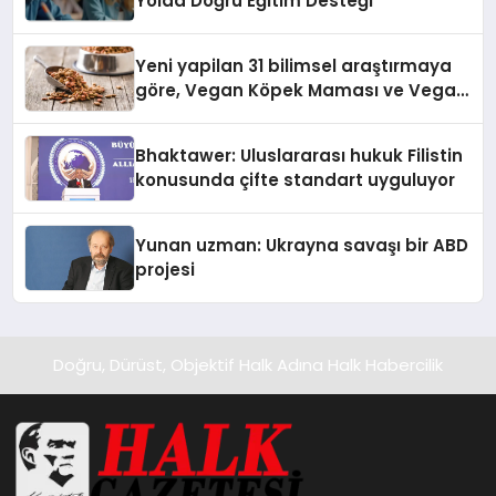
Yolda Doğru Eğitim Desteği
Yeni yapilan 31 bilimsel araştırmaya
göre, Vegan Köpek Maması ve Vegan
Kedi Mamasının İyi Sindirildiğini
Ortaya Koydu
Bhaktawer: Uluslararası hukuk Filistin
konusunda çifte standart uyguluyor
Yunan uzman: Ukrayna savaşı bir ABD
projesi
Doğru, Dürüst, Objektif Halk Adına Halk Habercilik