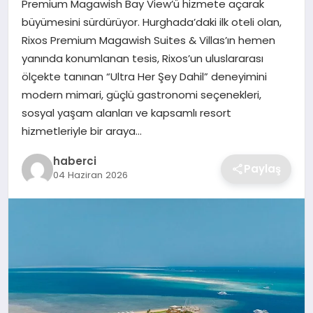
Premium Magawish Bay View’ü hizmete açarak
SIYASET
büyümesini sürdürüyor. Hurghada’daki ilk oteli olan,
Rixos Premium Magawish Suites & Villas’ın hemen
SPOR
yanında konumlanan tesis, Rixos’un uluslararası
ölçekte tanınan “Ultra Her Şey Dahil” deneyimini
TEKNOLOJI
modern mimari, güçlü gastronomi seçenekleri,
sosyal yaşam alanları ve kapsamlı resort
YAŞAM
hizmetleriyle bir araya…
haberci
Paylaş
04 Haziran 2026