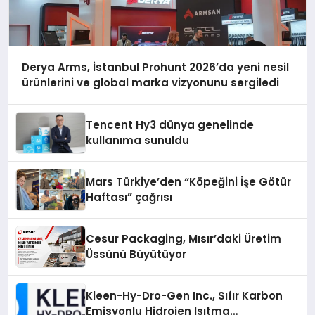
Derya Arms, İstanbul Prohunt 2026’da yeni nesil
ürünlerini ve global marka vizyonunu sergiledi
Tencent Hy3 dünya genelinde
kullanıma sunuldu
Mars Türkiye’den “Köpeğini İşe Götür
Haftası” çağrısı
Cesur Packaging, Mısır’daki Üretim
Üssünü Büyütüyor
Kleen-Hy-Dro-Gen Inc., Sıfır Karbon
Emisyonlu Hidrojen Isıtma