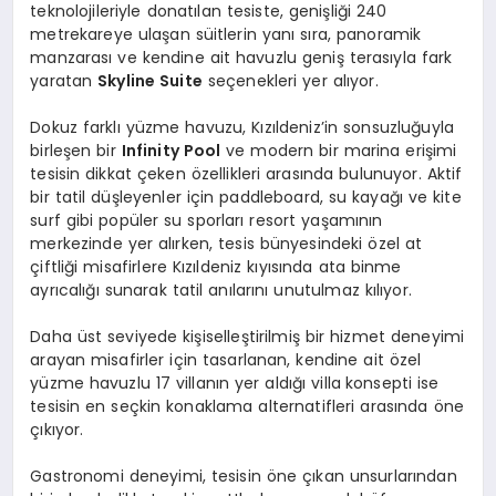
teknolojileriyle donatılan tesiste, genişliği 240
metrekareye ulaşan süitlerin yanı sıra, panoramik
manzarası ve kendine ait havuzlu geniş terasıyla fark
yaratan
Skyline Suite
seçenekleri yer alıyor.
Dokuz farklı yüzme havuzu, Kızıldeniz’in sonsuzluğuyla
birleşen bir
Infinity Pool
ve modern bir marina erişimi
tesisin dikkat çeken özellikleri arasında bulunuyor. Aktif
bir tatil düşleyenler için paddleboard, su kayağı ve kite
surf gibi popüler su sporları resort yaşamının
merkezinde yer alırken, tesis bünyesindeki özel at
çiftliği misafirlere Kızıldeniz kıyısında ata binme
ayrıcalığı sunarak tatil anılarını unutulmaz kılıyor.
Daha üst seviyede kişiselleştirilmiş bir hizmet deneyimi
arayan misafirler için tasarlanan, kendine ait özel
yüzme havuzlu 17 villanın yer aldığı villa
konsepti ise
tesisin en seçkin konaklama alternatifleri arasında öne
çıkıyor.
Gastronomi deneyimi, tesisin öne çıkan unsurlarından