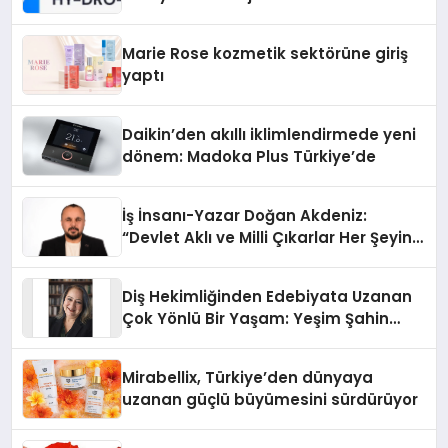
Teknolojisinde ISO ve TSSA
Düzenleyici Onaylarını Aldı
Marie Rose kozmetik sektörüne giriş
yaptı
Daikin’den akıllı iklimlendirmede yeni
dönem: Madoka Plus Türkiye’de
İş İnsanı-Yazar Doğan Akdeniz:
“Devlet Aklı ve Milli Çıkarlar Her Şeyin
Üzerindedir”
Diş Hekimliğinden Edebiyata Uzanan
Çok Yönlü Bir Yaşam: Yeşim Şahin
Yaman
Mirabellix, Türkiye’den dünyaya
uzanan güçlü büyümesini sürdürüyor