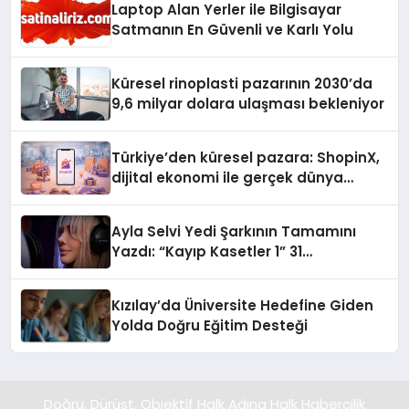
Laptop Alan Yerler ile Bilgisayar
Satmanın En Güvenli ve Karlı Yolu
Küresel rinoplasti pazarının 2030’da
9,6 milyar dolara ulaşması bekleniyor
Türkiye’den küresel pazara: ShopinX,
dijital ekonomi ile gerçek dünya
alışverişini bir araya getirmeyi
hedefliyor
Ayla Selvi Yedi Şarkının Tamamını
Yazdı: “Kayıp Kasetler 1” 31
Temmuz’da Yayında
Kızılay’da Üniversite Hedefine Giden
Yolda Doğru Eğitim Desteği
Doğru, Dürüst, Objektif Halk Adına Halk Habercilik