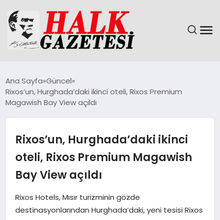
GÜNDEM
Ana Sayfa
Güncel
Rixos’un, Hurghada’daki ikinci oteli, Rixos Premium
DÜNYA
Magawish Bay View açıldı
EĞITIM
Rixos’un, Hurghada’daki ikinci
EKONOMI
oteli, Rixos Premium Magawish
Bay View açıldı
MAGAZIN
Rixos Hotels, Mısır turizminin gözde
SAĞLIK
destinasyonlarından Hurghada’daki, yeni tesisi Rixos