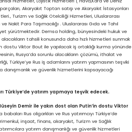
ansal Hizmetler, Lojistik Hizmetleri ( Hava,Kara ve Deniz
arçaları, Akaryakıt Toptan satışı ve Akaryakıt İstasyonları
ri., Turizm ve Sağlık Otelciliği Hizmetleri, Uluslararası
ve Nakit Para Taşımacılığı . Uluslararası Gıda ve Tahıl
liyet yürütmektedir. Demsa holding, bünyesindeki hukuk ve
lu alacakların tahsili konusunda daha hızlı hizmetleri sunmak
 dostu Viktor Bout ile yapılacak iş ortaklığı kurma yönünde
vesinin, Rusya’da sorunlu alacakların çözümü, ithalat ve
rliği, Türkiye’ye Rus iş adamlarını yatırım yapmasının teşviki
ına danışmanlık ve güvenlik hizmetlerini kapsayacağı
rı Türkiye’de yatırım yapmaya teşvik edecek.
seyin Demir ile yakın dost olan Putin’in dostu Viktor
 babaları Rus oligarkları ve Rus yatırımcıyı Türkiye’de
menkul, inşaat, finans, akaryakıt, Turizm ve Sağlık
yatırımcılara yatırım danışmanlığı ve güvenlik hizmetleri