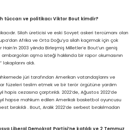
h tüccarı ve politikacı Viktor Bout kimdir?
kacıdır. Silah üreticisi ve eski Sovyet askeri tercümanı olan
upa’dan Afrika ve Orta Doğu’ya silah kaçırmak için çok
r Hain’in 2003 yılında Birleşmiş Milletler’e Bout’un geniş
ve ambargoları aşma isteği hakkında bir rapor okumasının
lakaplarını aldı.
mahkemede jüri tarafından Amerikan vatandaşlarını ve
var füzeleri teslim etmek ve bir terör örgütüne yardım
l hapis cezasına çarptırıldı. 2022’de, Ağustos 2022’de
n 9 yıl hapse mahkum edilen Amerikalı basketbol oyuncusu
est bırakıldı . Bout, Aralık 2022’de serbest bırakılmadan
sya Liberal Demokrat Partisi’ne katıldı ve 2 Temmuz