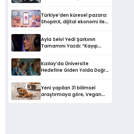
ulaşması bekleniyor
Türkiye’den küresel pazara:
ShopinX, dijital ekonomi ile
gerçek dünya alışverişini bir
araya getirmeyi hedefliyor
Ayla Selvi Yedi Şarkının
Tamamını Yazdı: “Kayıp
Kasetler 1” 31 Temmuz’da
Yayında
Kızılay’da Üniversite
Hedefine Giden Yolda Doğru
Eğitim Desteği
Yeni yapilan 31 bilimsel
araştırmaya göre, Vegan
Köpek Maması ve Vegan
Kedi Mamasının İyi
Sindirildiğini Ortaya Koydu