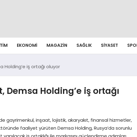
ITIM
EKONOMI
MAGAZIN
SAĞLIK
SIYASET
SPO
a Holding’e iş ortağı oluyor
t, Demsa Holding’e iş ortağı
gayrimenkul, inşaat, lojistik, akaryakıt, finansal hizmetler,
sektöründe faaliyet yürüten Demsa Holding, Rusya’da sorunlu
 yapılacak iş ortaklığı ile markasını güçlendirme adımları