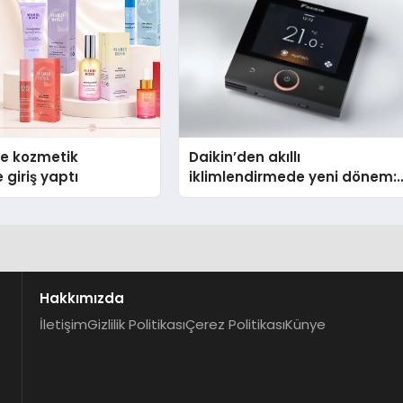
se kozmetik
Daikin’den akıllı
 giriş yaptı
iklimlendirmede yeni dönem:
Madoka Plus Türkiye’de
Hakkımızda
İletişim
Gizlilik Politikası
Çerez Politikası
Künye