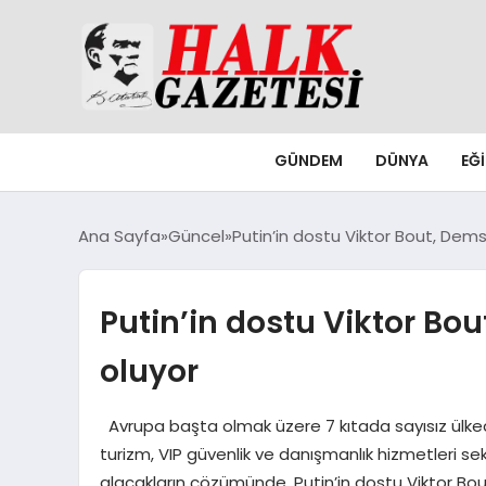
GÜNDEM
DÜNYA
EĞ
Ana Sayfa
Güncel
Putin’in dostu Viktor Bout, Dems
Putin’in dostu Viktor Bou
oluyor
Avrupa başta olmak üzere 7 kıtada sayısız ülkede 
turizm, VIP güvenlik ve danışmanlık hizmetleri 
alacakların çözümünde, Putin’in dostu Viktor Bout