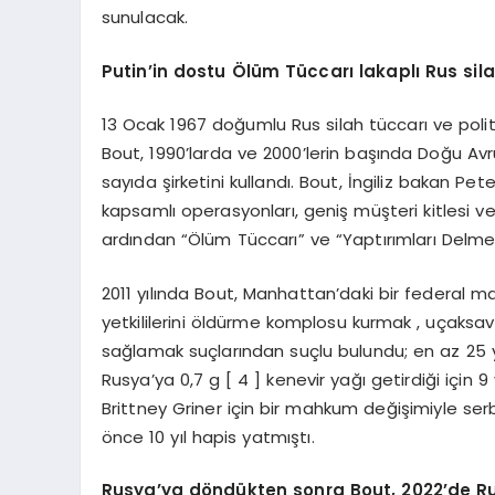
sunulacak.
Putin’in dostu Ölüm Tüccarı lakaplı Rus sila
13 Ocak 1967 doğumlu Rus silah tüccarı ve politi
Bout, 1990’larda ve 2000’lerin başında Doğu Avr
sayıda şirketini kullandı. Bout, İngiliz bakan Pete
kapsamlı operasyonları, geniş müşteri kitlesi 
ardından “Ölüm Tüccarı” ve “Yaptırımları Delme” 
2011 yılında Bout, Manhattan’daki bir federal 
yetkililerini öldürme komplosu kurmak , uçaksa
sağlamak suçlarından suçlu bulundu; en az 25 yı
Rusya’ya 0,7 g [ 4 ] kenevir yağı getirdiği içi
Brittney Griner için bir mahkum değişimiyle serb
önce 10 yıl hapis yatmıştı.
Rusya’ya döndükten sonra Bout, 2022’de Ru