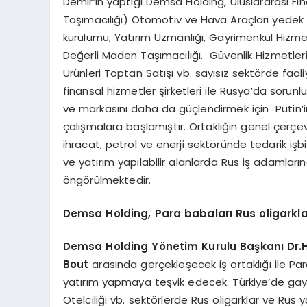
Demir’in yaptığı Demsa Holding, Uluslararası Fin
Taşımacılığı) Otomotiv ve Hava Araçları yedek p
kurulumu, Yatırım Uzmanlığı, Gayrimenkul Hizmetle
Değerli Maden Taşımacılığı. Güvenlik Hizmetleri 
Ürünleri Toptan Satışı vb. sayısız sektörde faa
finansal hizmetler şirketleri ile Rusya’da sorun
ve markasını daha da güçlendirmek için Putin’in
çalışmalara başlamıştır. Ortaklığın genel çerçe
ihracat, petrol ve enerji sektöründe tedarik işbi
ve yatırım yapılabilir alanlarda Rus iş adamlar
öngörülmektedir.
Demsa Holding, Para babaları Rus oligarkla
Demsa Holding Yönetim Kurulu Başkanı Dr.Hü
Bout
arasında gerçekleşecek iş ortaklığı ile Para
yatırım yapmaya teşvik edecek. Türkiye’de gayri
Otelciliği vb. sektörlerde Rus oligarklar ve Rus 