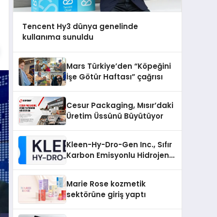
Tencent Hy3 dünya genelinde
kullanıma sunuldu
Mars Türkiye’den “Köpeğini
İşe Götür Haftası” çağrısı
Cesur Packaging, Mısır’daki
Üretim Üssünü Büyütüyor
Kleen-Hy-Dro-Gen Inc., Sıfır
Karbon Emisyonlu Hidrojen
Isıtma Teknolojisinde ISO ve
TSSA Düzenleyici Onaylarını
Marie Rose kozmetik
Aldı
sektörüne giriş yaptı