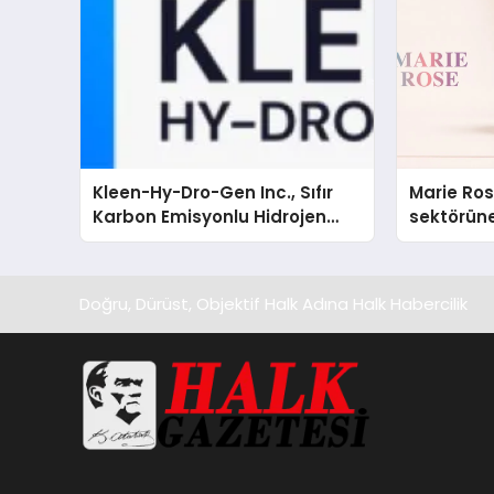
Kleen-Hy-Dro-Gen Inc., Sıfır
Marie Ro
Karbon Emisyonlu Hidrojen
sektörüne
Isıtma Teknolojisinde ISO ve
TSSA Düzenleyici Onaylarını
Aldı
Doğru, Dürüst, Objektif Halk Adına Halk Habercilik