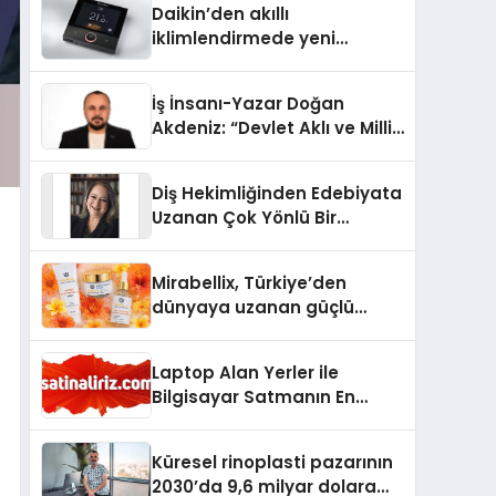
Daikin’den akıllı
iklimlendirmede yeni
dönem: Madoka Plus
Türkiye’de
İş İnsanı-Yazar Doğan
Akdeniz: “Devlet Aklı ve Milli
Çıkarlar Her Şeyin
Üzerindedir”
Diş Hekimliğinden Edebiyata
Uzanan Çok Yönlü Bir
Yaşam: Yeşim Şahin Yaman
Mirabellix, Türkiye’den
dünyaya uzanan güçlü
büyümesini sürdürüyor
Laptop Alan Yerler ile
Bilgisayar Satmanın En
Güvenli ve Karlı Yolu
Küresel rinoplasti pazarının
2030’da 9,6 milyar dolara