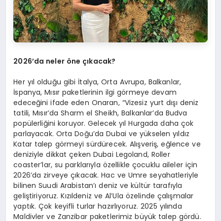
2026’
da neler
ö
ne çıkacak?
Her yıl olduğu gibi İtalya, Orta Avrupa, Balkanlar,
İspanya, Mısır paketlerinin ilgi görmeye devam
edeceğini ifade eden Onaran, “Vizesiz yurt dışı deniz
tatili, Mısır’da Sharm el Sheikh, Balkanlar’da Budva
popülerliğini koruyor. Gelecek yıl Hurgada daha çok
parlayacak. Orta Doğu’da Dubai ve yükselen yıldız
Katar talep görmeyi sürdürecek. Alışveriş, eğlence ve
deniziyle dikkat çeken Dubai Legoland, Roller
coaster’lar, su parklarıyla özellikle çocuklu aileler için
2026’da zirveye çıkacak. Hac ve Umre seyahatleriyle
bilinen Suudi Arabistan’ı deniz ve kültür tarafıyla
geliştiriyoruz. Kızıldeniz ve Al’Ula özelinde çalışmalar
yaptık. Çok keyifli turlar hazırlıyoruz. 2025 yılında
Maldivler ve Zanzibar paketlerimiz büyük talep gördü.