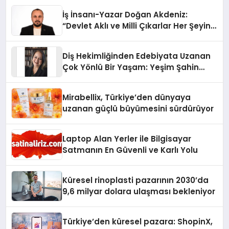
İş İnsanı-Yazar Doğan Akdeniz:
“Devlet Aklı ve Milli Çıkarlar Her Şeyin
Üzerindedir”
Diş Hekimliğinden Edebiyata Uzanan
Çok Yönlü Bir Yaşam: Yeşim Şahin
Yaman
Mirabellix, Türkiye’den dünyaya
uzanan güçlü büyümesini sürdürüyor
Laptop Alan Yerler ile Bilgisayar
Satmanın En Güvenli ve Karlı Yolu
Küresel rinoplasti pazarının 2030’da
9,6 milyar dolara ulaşması bekleniyor
Türkiye’den küresel pazara: ShopinX,