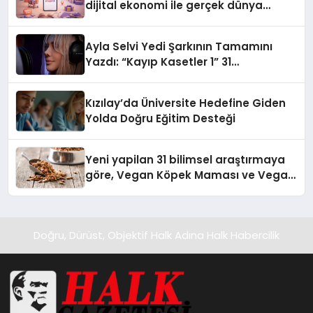
dijital ekonomi ile gerçek dünya
alışverişini bir araya getirmeyi
hedefliyor
Ayla Selvi Yedi Şarkının Tamamını
Yazdı: “Kayıp Kasetler 1” 31
Temmuz’da Yayında
Kızılay’da Üniversite Hedefine Giden
Yolda Doğru Eğitim Desteği
Yeni yapilan 31 bilimsel araştırmaya
göre, Vegan Köpek Maması ve Vegan
Kedi Mamasının İyi Sindirildiğini
Ortaya Koydu
Doğru, Dürüst, Objektif Halk Adına Halk Habercilik