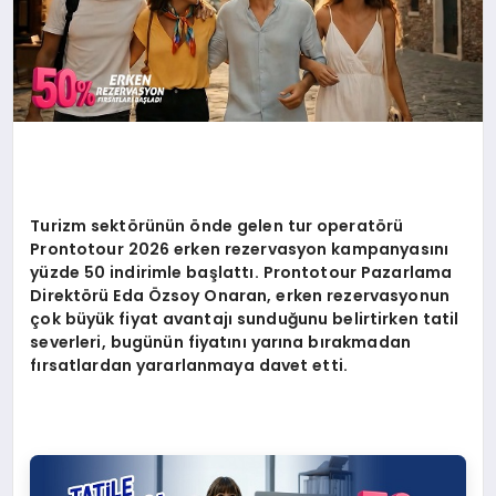
Turizm sekt
ö
rünün
ö
nde gelen tur operat
ö
rü
Prontotour 2026 erken rezervasyon kampanyasını
yüzde 50 indirimle başlattı. Prontotour Pazarlama
Direkt
ö
rü
Eda
Özsoy Onaran, erken rezervasyonun
çok büyük fiyat avantajı sunduğunu belirtirken tatil
severleri, bugünün fiyatını yarına bırakmadan
fırsatlardan yararlanmaya davet etti.