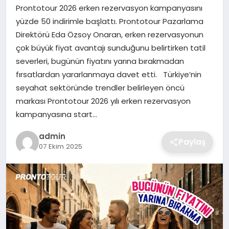
SIYASET
Prontotour 2026 erken rezervasyon kampanyasını
yüzde 50 indirimle başlattı. Prontotour Pazarlama
SPOR
Direktörü Eda Özsoy Onaran, erken rezervasyonun
çok büyük fiyat avantajı sunduğunu belirtirken tatil
TEKNOLOJI
severleri, bugünün fiyatını yarına bırakmadan
fırsatlardan yararlanmaya davet etti. Türkiye’nin
YAŞAM
seyahat sektöründe trendler belirleyen öncü
markası Prontotour 2026 yılı erken rezervasyon
kampanyasına start…
admin
Paylaş
07 Ekim 2025