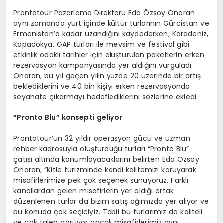
Prontotour Pazarlama Direktörü Eda Özsoy Onaran
aynı zamanda yurt içinde kültür turlarının Gürcistan ve
Ermenistan’a kadar uzandığını kaydederken, Karadeniz,
Kapadokya, GAP turları ile mevsim ve festival gibi
etkinlik odaklı tarihler için oluşturulan paketlerin erken
rezervasyon kampanyasında yer aldığını vurguladı.
Onaran, bu yıl geçen yılın yüzde 20 üzerinde bir artış
beklediklerini ve 40 bin kişiyi erken rezervasyonda
seyahate çıkarmayı hedeflediklerini sözlerine ekledi.
“
Pronto Blu
” konsepti geliyor
Prontotour’un 32 yıldır operasyon gücü ve uzman
rehber kadrosuyla oluşturduğu turları “Pronto Blu”
çatısı altında konumlayacaklarını belirten Eda Özsoy
Onaran, “Kitle turizminde kendi kalitemizi koruyarak
misafirlerimize pek çok seçenek sunuyoruz. Farklı
kanallardan gelen misafirlerin yer aldığı ortak
düzenlenen turlar da bizim satış ağımızda yer alıyor ve
bu konuda çok seçiciyiz. Tabii bu turlarımız da kaliteli
ve çok talep görüyor ancak misafirlerimiz aynı