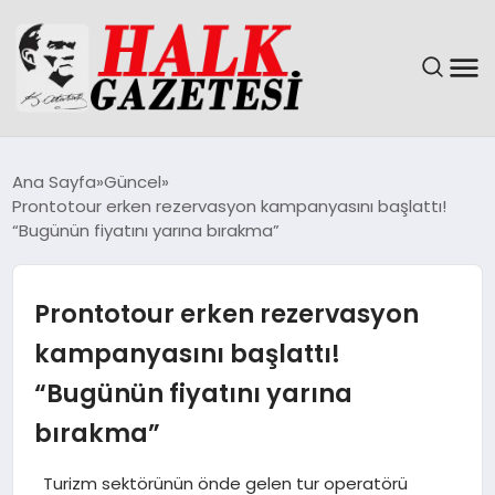
GÜNDEM
Ana Sayfa
Güncel
Prontotour erken rezervasyon kampanyasını başlattı!
DÜNYA
“Bugünün fiyatını yarına bırakma”
EĞITIM
Prontotour erken rezervasyon
EKONOMI
kampanyasını başlattı!
“Bugünün fiyatını yarına
MAGAZIN
bırakma”
SAĞLIK
Turizm sektörünün önde gelen tur operatörü