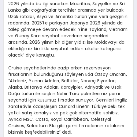
2026 yılında bu ilgi sürerken Mauritius, Seyşeller ve Sri
Lanka gibi coğrafyalar tercihler arasında yer bulacak.
Uzak rotalar, Asya ve Amerika turları yine yerli gezginin
radarında. 2025’te parlayan Japonya 2026 yılında da
talep görmeye devam edecek. Yine Tayland, Vietnam
ve Güney Kore seyahat severlerin seçenekleri
arasında. 2026 yılının bir diğer yıldızı ise Moldova’yı da
eklediğimiz kimlikle seyahat edilen ülkeler kategorisi
olacak” diye konuştu.
Cruise seyahatlerinde cazip erken rezervasyon
fırsatlarının bulunduğunu söyleyen Eda Özsoy Onaran,
“Akdeniz, Yunan Adaları, Baltıklar, Norveç Fiyortları,
Alaska, Britanya Adaları, Karayipler, Adriyatik ve Uzak
Doğu turları ile seçkin Nehir Turu paketlerimiz gemi
seyahati için kusursuz fırsatlar sunuyor. Gemileri İngiliz
zarafetiyle özdeşleşen Cunard Line’ın Türkiye’deki tek
yetkili satış kanalıyız ve pek çok alternatife sahibiz.
Ayrıca MSC, Costa, Royal Carribbean, Celestyal
Cruises, Selectum Blu gibi gemi firmalarının rotalarını
bizimle keşfedebilirsiniz” dedi.