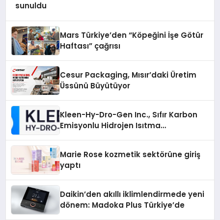
sunuldu
Mars Türkiye’den “Köpeğini İşe Götür
Haftası” çağrısı
Cesur Packaging, Mısır’daki Üretim
Üssünü Büyütüyor
Kleen-Hy-Dro-Gen Inc., Sıfır Karbon
Emisyonlu Hidrojen Isıtma
Teknolojisinde ISO ve TSSA
Düzenleyici Onaylarını Aldı
Marie Rose kozmetik sektörüne giriş
yaptı
Daikin’den akıllı iklimlendirmede yeni
dönem: Madoka Plus Türkiye’de