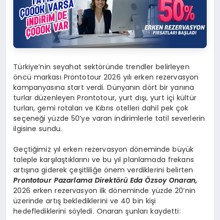
Türkiye’nin seyahat sektöründe trendler belirleyen
öncü markası Prontotour 2026 yılı erken rezervasyon
kampanyasına start verdi. Dünyanın dört bir yanına
turlar düzenleyen Prontotour, yurt dışı, yurt içi kültür
turları, gemi rotaları ve Kıbrıs otelleri dahil pek çok
seçeneği yüzde 50’ye varan indirimlerle tatil severlerin
ilgisine sundu.
Geçtiğimiz yıl erken rezervasyon döneminde büyük
taleple karşılaştıklarını ve bu yıl planlamada frekans
artışına giderek çeşitliliğe önem verdiklerini belirten
Prontotour Pazarlama Direkt
ö
rü
Eda
Özsoy Onaran,
2026 erken rezervasyon ilk döneminde yüzde 20’nin
üzerinde artış beklediklerini ve 40 bin kişi
hedeflediklerini söyledi. Onaran şunları kaydetti: