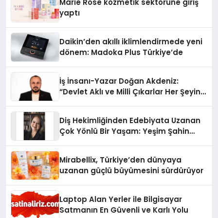
Marie Rose kozmetik sektörüne giriş
yaptı
Daikin’den akıllı iklimlendirmede yeni
dönem: Madoka Plus Türkiye’de
İş İnsanı-Yazar Doğan Akdeniz:
“Devlet Aklı ve Milli Çıkarlar Her Şeyin
Üzerindedir”
Diş Hekimliğinden Edebiyata Uzanan
Çok Yönlü Bir Yaşam: Yeşim Şahin
Yaman
Mirabellix, Türkiye’den dünyaya
uzanan güçlü büyümesini sürdürüyor
Laptop Alan Yerler ile Bilgisayar
Satmanın En Güvenli ve Karlı Yolu