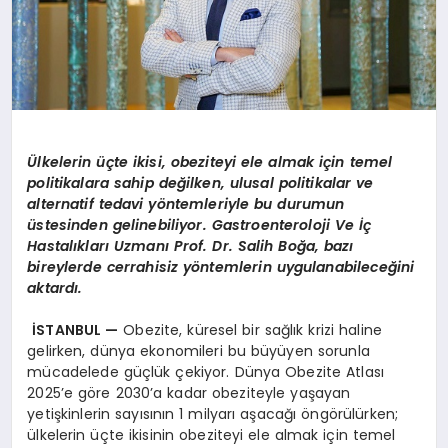
Ü
lkelerin üçte ikisi, obeziteyi ele almak için temel
politikalara sahip değilken, ulusal politikalar ve
alternatif tedavi y
ö
ntemleriyle bu durumun
üstesinden gelinebiliyor. Gastroenteroloji Ve İç
Hastalıkları Uzmanı Prof. Dr. Salih Boğa, bazı
bireylerde cerrahisiz y
ö
ntemlerin uygulanabileceğini
aktardı.
İSTANBUL
—
Obezite, küresel bir sağlık krizi haline
gelirken, dünya ekonomileri bu büyüyen sorunla
mücadelede güçlük çekiyor. Dünya Obezite Atlası
2025’e göre 2030’a kadar obeziteyle yaşayan
yetişkinlerin sayısının 1 milyarı aşacağı öngörülürken;
ülkelerin üçte ikisinin obeziteyi ele almak için temel