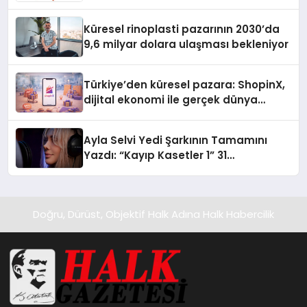
Küresel rinoplasti pazarının 2030’da
9,6 milyar dolara ulaşması bekleniyor
Türkiye’den küresel pazara: ShopinX,
dijital ekonomi ile gerçek dünya
alışverişini bir araya getirmeyi
hedefliyor
Ayla Selvi Yedi Şarkının Tamamını
Yazdı: “Kayıp Kasetler 1” 31
Temmuz’da Yayında
Doğru, Dürüst, Objektif Halk Adına Halk Habercilik