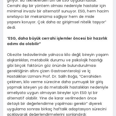
giriyor. Bu tekniklerden biri de ESG uygulamasıdır.
Cerrahi dışı bir yöntem olması nedeniyle hastalar için
minimal invaziv bir alternatif sunuyor. ESG, hem hacim
sınırlayıcı bir mekanizma sağlıyor hem de mide
yapısını koruyor. Çok daha az girişimsel nitelik taşıyor”
dedi.
“
ESG, daha büyük cerrahi işlemler
ö
ncesi bir hazırlık
adımı da olabilir”
Obezite tedavilerinde yalnızca kilo değil; bireyin yaşam
alışkanlıkları, metabolik durumu ve psikolojik hazırlığı
gibi birçok faktörün göz önünde bulundurulması
gerektiğinin altını çizen Gastroenteroloji ve İç
Hastalıkları Uzmanı Prof. Dr. Salih Boğa, “Cerrahiden
çekinen, kilo verme sürecine daha yumuşak bir giriş
yapmak isteyen ya da metabolik hastalıkları nedeniyle
ameliyata uygun olmayan bireyler için ESG iyi bir
alternatif olabilir. Yine de karar verilmeden önce
detaylı bir değerlendirme yapılması gerekir” diyerek
uygulama sonrası birkaç haftalık adaptasyon sürecini
açıklayarak değerlendirmelerini sonlandırdı: