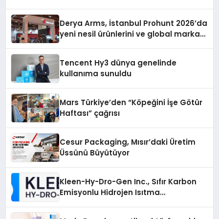
Derya Arms, İstanbul Prohunt 2026’da
yeni nesil ürünlerini ve global marka
vizyonunu sergiledi
Tencent Hy3 dünya genelinde
kullanıma sunuldu
Mars Türkiye’den “Köpeğini İşe Götür
Haftası” çağrısı
Cesur Packaging, Mısır’daki Üretim
Üssünü Büyütüyor
Kleen-Hy-Dro-Gen Inc., Sıfır Karbon
Emisyonlu Hidrojen Isıtma
Teknolojisinde ISO ve TSSA
Düzenleyici Onaylarını Aldı