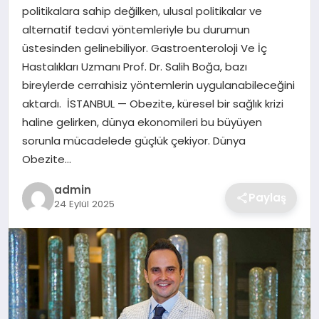
SIYASET
politikalara sahip değilken, ulusal politikalar ve
alternatif tedavi yöntemleriyle bu durumun
SPOR
üstesinden gelinebiliyor. Gastroenteroloji Ve İç
Hastalıkları Uzmanı Prof. Dr. Salih Boğa, bazı
TEKNOLOJI
bireylerde cerrahisiz yöntemlerin uygulanabileceğini
aktardı. İSTANBUL — Obezite, küresel bir sağlık krizi
YAŞAM
haline gelirken, dünya ekonomileri bu büyüyen
sorunla mücadelede güçlük çekiyor. Dünya
Obezite…
admin
Paylaş
24 Eylül 2025