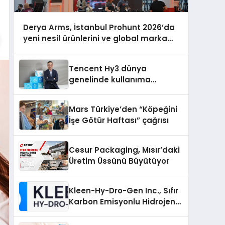
Derya Arms, İstanbul Prohunt 2026’da
yeni nesil ürünlerini ve global marka
vizyonunu sergiledi
Tencent Hy3 dünya
genelinde kullanıma
sunuldu
Mars Türkiye’den “Köpeğini
İşe Götür Haftası” çağrısı
Cesur Packaging, Mısır’daki
Üretim Üssünü Büyütüyor
Kleen-Hy-Dro-Gen Inc., Sıfır
Karbon Emisyonlu Hidrojen
Isıtma Teknolojisinde ISO ve
TSSA Düzenleyici Onaylarını