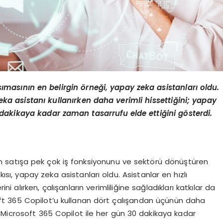
ı
mas
ını
n en
belirgin
ö
rneği, yapay zeka asistanları oldu.
ka asistanı kullanırken daha verimli hissettiğini; yapay
 dakikaya kadar zaman tasarrufu elde ettiğini g
ö
sterdi.
n satışa pek çok iş fonksiyonunu ve sektörü dönüştüren
ı, yapay zeka asistanları oldu. Asistanlar en hızlı
alırken, çalışanların verimliliğine sağladıkları katkılar da
soft 365 Copilot’u kullanan dört çalışandan üçünün daha
 Microsoft 365 Copilot ile her gün 30 dakikaya kadar