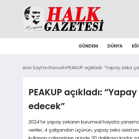
GÜNDEM
DÜNYA
EĞ
Ana Sayfa
Güncel
PEAKUP açıkladı: “Yapay zeka çal
PEAKUP açıkladı: “Yapay 
edecek”
2024’te yapay zekanın kurumsal hayata yansıması
veriler, 4 çalışandan üçünün, yapay zeka asistanı 
kullanan çalışanların günde 30 dakikaya kadar z