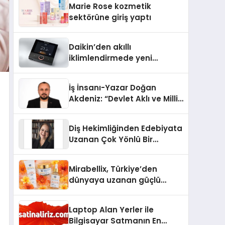
Marie Rose kozmetik
Aldı
sektörüne giriş yaptı
Daikin’den akıllı
iklimlendirmede yeni
dönem: Madoka Plus
Türkiye’de
İş İnsanı-Yazar Doğan
Akdeniz: “Devlet Aklı ve Milli
Çıkarlar Her Şeyin
Üzerindedir”
Diş Hekimliğinden Edebiyata
Uzanan Çok Yönlü Bir
Yaşam: Yeşim Şahin Yaman
Mirabellix, Türkiye’den
dünyaya uzanan güçlü
büyümesini sürdürüyor
Laptop Alan Yerler ile
Bilgisayar Satmanın En