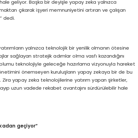
le geliyor. Başka bir deyişle yapay zeka yalnızca
olmaktan çıkarak işyeri memnuniyetini artıran ve çalışan
” dedi.
atırımların yalnızca teknolojik bir yenilik olmanın ötesine
ajlar sağlayan stratejik adımlar olma vasfı kazandığını
 toplumu teknolojiyle geleceğe hazırlama vizyonuyla hareket
yönetimini önemseyen kuruluşların yapay zekaya bir de bu
Zira yapay zeka teknolojilerine yatırım yapan şirketler,
ayıp uzun vadede rekabet avantajını sürdürülebilir hale
ekadan geçiyor”