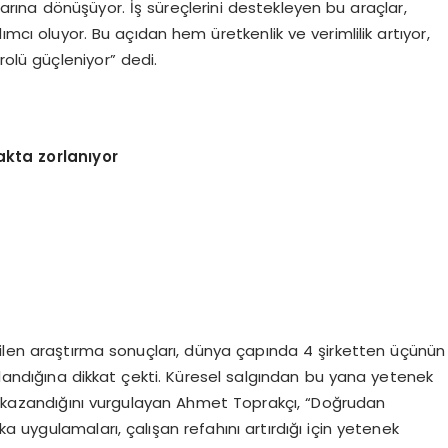
şlarına dönüşüyor. İş süreçlerini destekleyen bu araçlar,
cı oluyor. Bu açıdan hem üretkenlik ve verimlilik artıyor,
lü güçleniyor” dedi.
akta zorlanıyor
rilen araştırma sonuçları, dünya çapında 4 şirketten üçünün
rlandığına dikkat çekti. Küresel salgından bu yana yetenek
em kazandığını vurgulayan Ahmet Toprakçı, “Doğrudan
ka uygulamaları, çalışan refahını artırdığı için yetenek