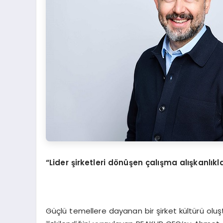
“Lider
şirketleri d
ö
nüşen çalış
ma al
ışkanlık
Güçlü temellere dayanan bir şirket kültürü oluşt