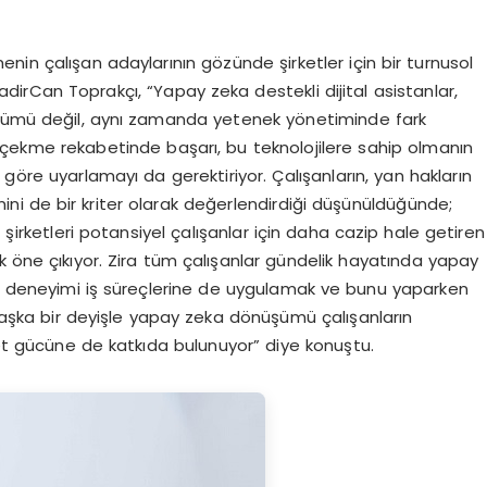
nin çalışan adaylarının gözünde şirketler için bir turnusol
rCan Toprakçı, “Yapay zeka destekli dijital asistanlar,
özümü değil, aynı zamanda yetenek yönetiminde fark
k çekme rekabetinde başarı, bu teknolojilere sahip olmanın
na göre uyarlamayı da gerektiriyor. Çalışanların, yan hakların
mini de bir kriter olarak değerlendirdiği düşünüldüğünde;
 şirketleri potansiyel çalışanlar için daha cazip hale getiren
k öne çıkıyor. Zira tüm çalışanlar gündelik hayatında yapay
nı deneyimi iş süreçlerine de uygulamak ve bunu yaparken
. Başka bir deyişle yapay zeka dönüşümü çalışanların
ekabet gücüne de katkıda bulunuyor” diye konuştu.