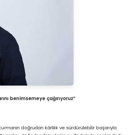
larını benimsemeye çağırıyoruz”
urmanın doğrudan kârlılık ve sürdürülebilir başarıyla