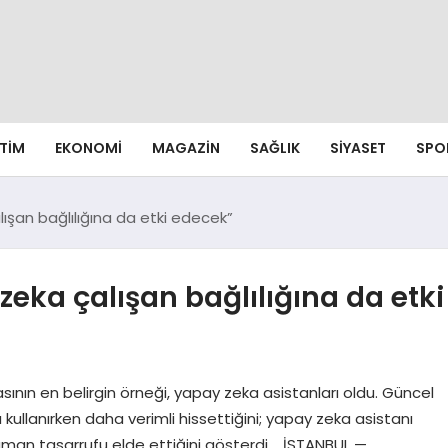
ITIM
EKONOMI
MAGAZIN
SAĞLIK
SIYASET
SPO
ışan bağlılığına da etki edecek”
zeka çalışan bağlılığına da etki
nın en belirgin örneği, yapay zeka asistanları oldu. Güncel
kullanırken daha verimli hissettiğini; yapay zeka asistanı
aman tasarrufu elde ettiğini gösterdi. İSTANBUL —