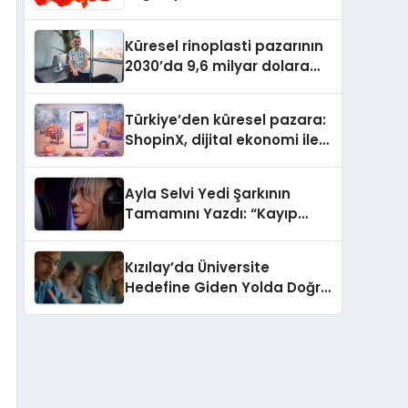
Güvenli ve Karlı Yolu
Küresel rinoplasti pazarının
2030’da 9,6 milyar dolara
ulaşması bekleniyor
Türkiye’den küresel pazara:
ShopinX, dijital ekonomi ile
gerçek dünya alışverişini bir
araya getirmeyi hedefliyor
Ayla Selvi Yedi Şarkının
Tamamını Yazdı: “Kayıp
Kasetler 1” 31 Temmuz’da
Yayında
Kızılay’da Üniversite
Hedefine Giden Yolda Doğru
Eğitim Desteği