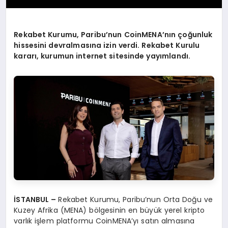
Rekabet Kurumu, Paribu’nun CoinMENA’nın çoğunluk
hissesini devralmasına izin verdi. Rekabet Kurulu
kararı, kurumun internet sitesinde yayımlandı.
İSTANBUL –
Rekabet Kurumu, Paribu’nun Orta Doğu ve
Kuzey Afrika (MENA) bölgesinin en büyük yerel kripto
varlık işlem platformu CoinMENA’yı satın almasına