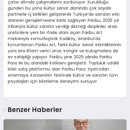
çatısı altında çalışmalarını sürdürüyor. Kurulduğu
günden bu yana kültür sanat alanında çok sayıda
partnerle iş birlikleri geliştirerek Türkiye’de sanatın etki
alanının genişlemesine katkı sağlayan Paribu, 2025 yılı
itibarıyla kültür sanata verdiği desteği disiplinler arası
üreticilere yeni bir ifade alanı açan Paribu Art
mekanıyla somutlaştırdı. Kadıköy, İstanbul’da
konumlanan Paribu Art, farklı kültür sanat etkinliklerinin
yanı sıra ilham verici zirve, kongre ve buluşmalara da
ev sahipliği yapıyor. Paribu yine 2025 yılında Paribu
Pass ile bu alandaki katkısını genişletti. Topluluk odaklı
bilet satış platformu olan Paribu Pass; tiyatrodan
sinemaya, konserden festivale kültür ve sanatın tüm
paydaşları için biletleme deneyimi sunuyor.
Benzer Haberler