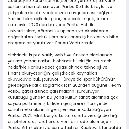
Custody ile kurumsal müşterilere yönelik dijital varlık
saklama hizmeti sunuyor. Paribu Self ile bireyler ve
girişimlere kripto varlık cüzdan uygulaması sağlıyor.
Yarının teknolojilerini gençlerle birlikte geliştirmek
amacıyla 2020’den bu yana Paribu Hub ile
üniversitelere, öğrenci kulüplerine ve ekosisteme
değer katan topluluklara odaklanan iş birlikleri ve hibe
programları yürütüyor. Paribu Ventures ile
blokzincir, kripto varlık, web3 ve fintech alanlarında
yatırım yapan Paribu; blokzincir bilinirliğini artırmak
hedefiyle Paribu Reads çatısı altında teknoloji ve
finans okuryazarlığını geliştirecek kaynakları
okuyucuyla buluşturuyor. Türkiye’de spor kültürünün
geleceğine katkı sağlamak için 2021’den bugüne Team
Paribu çatısı altında çalışmalarını sürdürüyor.
Kurulduğu günden bu yana kültür sanat alanında çok
sayıda partnerle iş birlikleri geliştirerek Türkiye’de
sanatın etki alanının genişlemesine katkı sağlayan
Paribu, 2025 yılı itibarıyla kültür sanata verdiği desteği
disiplinler arası üreticilere yeni bir ifade alanı açan
Paribu Art mekanıyla somutlaştırdı. Kadıköy, İstanbul’da