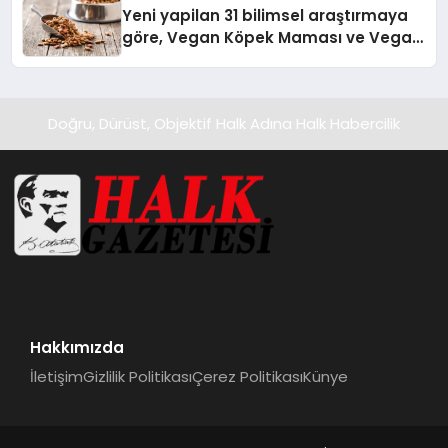
Yeni yapilan 31 bilimsel araştırmaya
göre, Vegan Köpek Maması ve Vegan
Kedi Mamasının İyi Sindirildiğini
Ortaya Koydu
Doğru, Dürüst, Objektif Halk Adına Halk Habercilik
Hakkımızda
İletişim
Gizlilik Politikası
Çerez Politikası
Künye