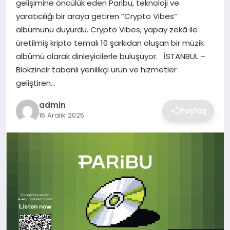
gelişimine öncülük eden Paribu, teknoloji ve
SIYASET
yaratıcılığı bir araya getiren “Crypto Vibes”
albümünü duyurdu. Crypto Vibes, yapay zekâ ile
SPOR
üretilmiş kripto temalı 10 şarkıdan oluşan bir müzik
albümü olarak dinleyicilerle buluşuyor. İSTANBUL –
TEKNOLOJI
Blokzincir tabanlı yenilikçi ürün ve hizmetler
geliştiren…
YAŞAM
admin
Paylaş
16 Aralık 2025