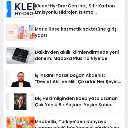
Kleen-Hy-Dro-Gen Inc., Sıfır Karbon
Emisyonlu Hidrojen Isıtma
Teknolojisinde ISO ve TSSA
Düzenleyici Onaylarını Aldı
Marie Rose kozmetik sektörüne giriş
yaptı
Daikin’den akıllı iklimlendirmede yeni
dönem: Madoka Plus Türkiye’de
İş İnsanı-Yazar Doğan Akdeniz:
“Devlet Aklı ve Milli Çıkarlar Her Şeyin
Üzerindedir”
Diş Hekimliğinden Edebiyata Uzanan
Çok Yönlü Bir Yaşam: Yeşim Şahin
Yaman
Mirabellix, Türkiye’den dünyaya
uzanan güçlü büyümesini sürdürüyor