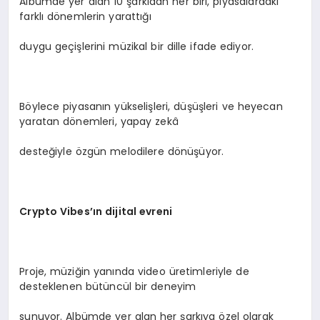
Albümde yer alan 10 şarkıdan her biri, piyasalardaki
farklı dönemlerin yarattığı
duygu geçişlerini müzikal bir dille ifade ediyor.
Böylece piyasanın yükselişleri, düşüşleri ve heyecan
yaratan dönemleri, yapay zekâ
desteğiyle özgün melodilere dönüşüyor.
Crypto Vibes
’ın dijital evreni
Proje, müziğin yanında video üretimleriyle de
desteklenen bütüncül bir deneyim
sunuyor. Albümde yer alan her şarkıya özel olarak