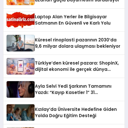
Laptop Alan Yerler ile Bilgisayar
Satmanın En Güvenli ve Karlı Yolu
Küresel rinoplasti pazarının 2030’da
9,6 milyar dolara ulaşması bekleniyor
Türkiye’den küresel pazara: ShopinX,
dijital ekonomi ile gerçek dünya
alışverişini bir araya getirmeyi
hedefliyor
Ayla Selvi Yedi Şarkının Tamamını
Yazdı: “Kayıp Kasetler 1” 31
Temmuz’da Yayında
Kızılay’da Üniversite Hedefine Giden
Yolda Doğru Eğitim Desteği