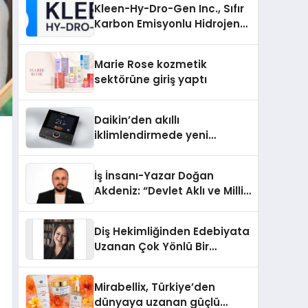
Kleen-Hy-Dro-Gen Inc., Sıfır
Karbon Emisyonlu Hidrojen
Isıtma Teknolojisinde ISO ve
TSSA Düzenleyici Onaylarını
Marie Rose kozmetik
Aldı
sektörüne giriş yaptı
Daikin’den akıllı
iklimlendirmede yeni
dönem: Madoka Plus
Türkiye’de
İş İnsanı-Yazar Doğan
Akdeniz: “Devlet Aklı ve Milli
Çıkarlar Her Şeyin
Üzerindedir”
Diş Hekimliğinden Edebiyata
Uzanan Çok Yönlü Bir
Yaşam: Yeşim Şahin Yaman
Mirabellix, Türkiye’den
dünyaya uzanan güçlü