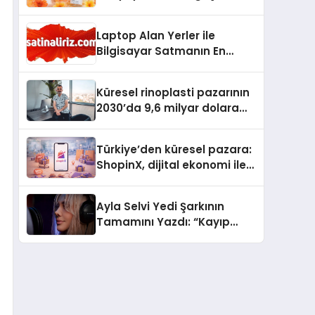
büyümesini sürdürüyor
Laptop Alan Yerler ile
Bilgisayar Satmanın En
Güvenli ve Karlı Yolu
Küresel rinoplasti pazarının
2030’da 9,6 milyar dolara
ulaşması bekleniyor
Türkiye’den küresel pazara:
ShopinX, dijital ekonomi ile
gerçek dünya alışverişini bir
araya getirmeyi hedefliyor
Ayla Selvi Yedi Şarkının
Tamamını Yazdı: “Kayıp
Kasetler 1” 31 Temmuz’da
Yayında