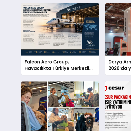
Falcon Aero Group,
Derya Arm
Havacılıkta Türkiye Merkezli
2026’da ye
Küresel Çözüm Ortağı Olma
global m
Yolunda İlerliyor
sergiledi