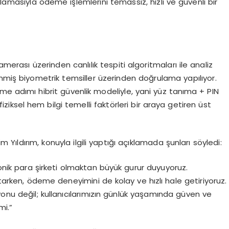
ulamasıyla ödeme işlemlerini temassız, hızlı ve güvenli bir
amerası üzerinden canlılık tespiti algoritmaları ile analiz
nmiş biyometrik temsiller üzerinden doğrulama yapılıyor.
e adımı hibrit güvenlik modeliyle, yani yüz tanıma + PIN
ksel hem bilgi temelli faktörleri bir araya getiren üst
Yıldırım, konuyla ilgili yaptığı açıklamada şunları söyledi:
ronik para şirketi olmaktan büyük gurur duyuyoruz.
utarken, ödeme deneyimini de kolay ve hızlı hale getiriyoruz.
yonu değil; kullanıcılarımızın günlük yaşamında güven ve
mi.”