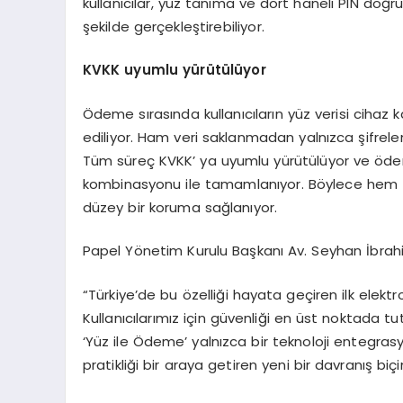
kullanıcılar, yüz tanıma ve dört haneli PIN doğr
şekilde gerçekleştirebiliyor.
KVKK uyumlu yürütülüyor
Ödeme sırasında kullanıcıların yüz verisi cihaz k
ediliyor. Ham veri saklanmadan yalnızca şifrele
Tüm süreç KVKK’ ya uyumlu yürütülüyor ve ödem
kombinasyonu ile tamamlanıyor. Böylece hem fizi
düzey bir koruma sağlanıyor.
Papel Yönetim Kurulu Başkanı Av. Seyhan İbrahim 
“Türkiye’de bu özelliği hayata geçiren ilk elekt
Kullanıcılarımız için güvenliği en üst noktada t
‘Yüz ile Ödeme’ yalnızca bir teknoloji entegras
pratikliği bir araya getiren yeni bir davranış biçi