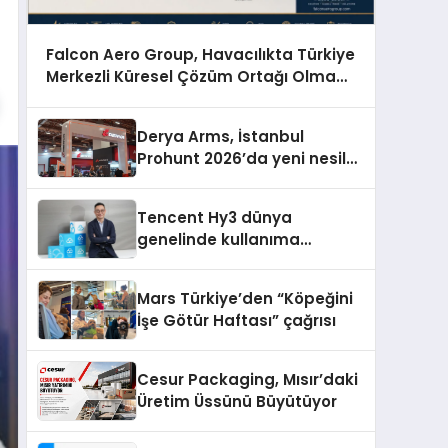
Falcon Aero Group, Havacılıkta Türkiye
Merkezli Küresel Çözüm Ortağı Olma
Yolunda İlerliyor
Derya Arms, İstanbul
Prohunt 2026’da yeni nesil
ürünlerini ve global marka
vizyonunu sergiledi
Tencent Hy3 dünya
genelinde kullanıma
sunuldu
Mars Türkiye’den “Köpeğini
İşe Götür Haftası” çağrısı
Cesur Packaging, Mısır’daki
Üretim Üssünü Büyütüyor