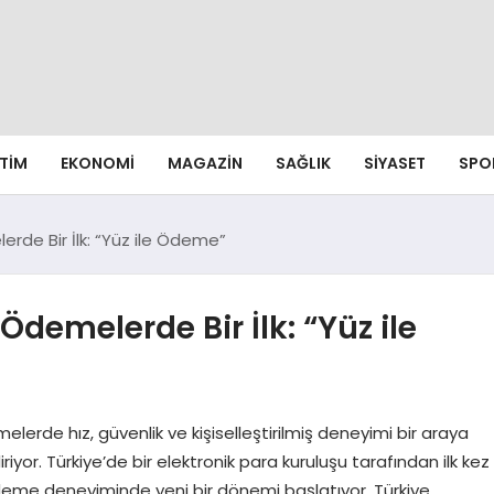
ITIM
EKONOMI
MAGAZIN
SAĞLIK
SIYASET
SPO
erde Bir İlk: “Yüz ile Ödeme”
Ödemelerde Bir İlk: “Yüz ile
elerde hız, güvenlik ve kişiselleştirilmiş deneyimi bir araya
diriyor. Türkiye’de bir elektronik para kuruluşu tarafından ilk kez
deme deneyiminde yeni bir dönemi başlatıyor. Türkiye