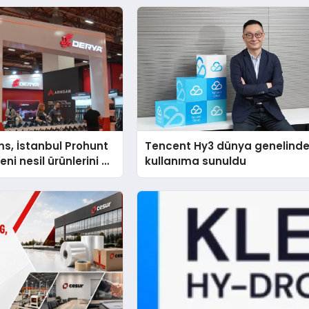
s, İstanbul Prohunt
Tencent Hy3 dünya genelind
ni nesil ürünlerini ve
kullanıma sunuldu
arka vizyonunu