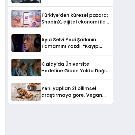
ulaşması bekleniyor
Türkiye’den küresel pazara:
ShopinX, dijital ekonomi ile
gerçek dünya alışverişini bir
araya getirmeyi hedefliyor
Ayla Selvi Yedi Şarkının
Tamamını Yazdı: “Kayıp
Kasetler 1” 31 Temmuz’da
Yayında
Kızılay’da Üniversite
Hedefine Giden Yolda Doğru
Eğitim Desteği
Yeni yapilan 31 bilimsel
araştırmaya göre, Vegan
Köpek Maması ve Vegan
Kedi Mamasının İyi
Sindirildiğini Ortaya Koydu