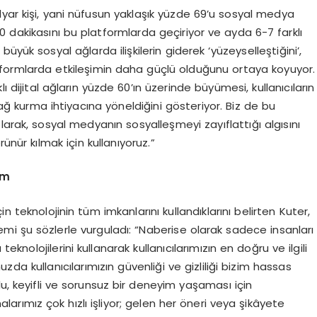
yar kişi, yani nüfusun yaklaşık yüzde 69’u sosyal medya
20 dakikasını bu platformlarda geçiriyor ve ayda 6-7 farklı
yük sosyal ağlarda ilişkilerin giderek ‘yüzeyselleştiğini’,
atformlarda etkileşimin daha güçlü olduğunu ortaya koyuyor.
ijital ağların yüzde 60’ın üzerinde büyümesi, kullanıcıların
 bağ kurma ihtiyacına yöneldiğini gösteriyor. Biz de bu
larak, sosyal medyanın sosyalleşmeyi zayıflattığı algısını
ünür kılmak için kullanıyoruz.”
im
n teknolojinin tüm imkanlarını kullandıklarını belirten Kuter,
emi şu sözlerle vurguladı: “Naberise olarak sadece insanları
nolojilerini kullanarak kullanıcılarımızın en doğru ve ilgili
zda kullanıcılarımızın güvenliği ve gizliliği bizim hassas
u, keyifli ve sorunsuz bir deneyim yaşaması için
larımız çok hızlı işliyor; gelen her öneri veya şikâyete