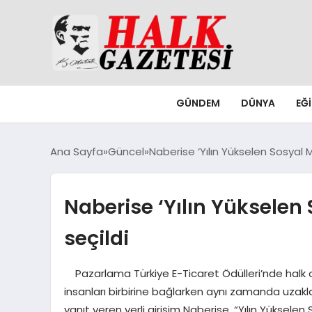
GÜNDEM
DÜNYA
EĞ
Ana Sayfa
Güncel
Naberise ‘Yılın Yükselen Sosyal
Naberise ‘Yılın Yüksele
seçildi
Pazarlama Türkiye E-Ticaret Ödülleri’nde halk oy
insanları birbirine bağlarken aynı zamanda uzaklaş
yanıt veren yerli girişim Naberise, “Yılın Yüksel