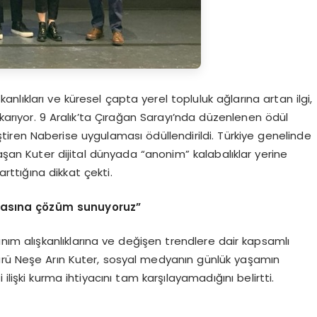
kanlıkları ve küresel çapta yerel topluluk ağlarına artan ilgi,
ıkarıyor. 9 Aralık’ta Çırağan Sarayı’nda düzenlenen ödül
ştiren Naberise uygulaması ödüllendirildi. Türkiye genelinde
laşan Kuter dijital dünyada “anonim” kalabalıklar yerine
arttığına dikkat çekti.
as
ına ç
ö
züm sunuyoruz”
anım alışkanlıklarına ve değişen trendlere dair kapsamlı
dürü Neşe Arın Kuter, sosyal medyanın günlük yaşamın
ilişki kurma ihtiyacını tam karşılayamadığını belirtti.