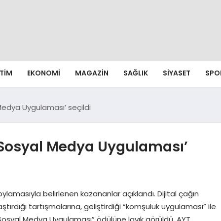
ITIM
EKONOMI
MAGAZIN
SAĞLIK
SIYASET
SPO
 Medya Uygulaması’ seçildi
n Sosyal Medya Uygulaması’
lamasıyla belirlenen kazananlar açıklandı. Dijital çağın
tırdığı tartışmalarına, geliştirdiği “komşuluk uygulaması” ile
en Sosyal Medya Uygulaması” ödülüne layık görüldü. AYT