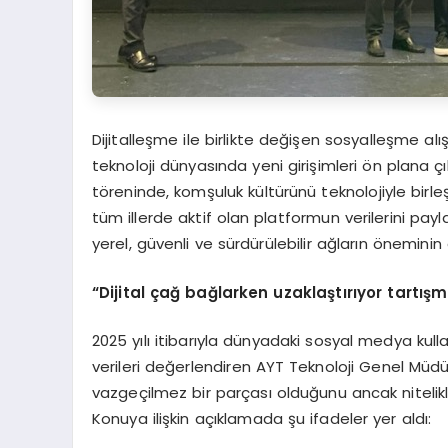
Dijitalleşme ile birlikte değişen sosyalleşme alış
teknoloji dünyasında yeni girişimleri ön plana ç
töreninde, komşuluk kültürünü teknolojiyle birle
tüm illerde aktif olan platformun verilerini pay
yerel, güvenli ve sürdürülebilir ağların öneminin 
“Dijital çağ bağlarken uzaklaştırıyor tartış
m
2025 yılı itibarıyla dünyadaki sosyal medya kull
verileri değerlendiren AYT Teknoloji Genel Mü
vazgeçilmez bir parçası olduğunu ancak nitelikli 
Konuya ilişkin açıklamada şu ifadeler yer aldı: