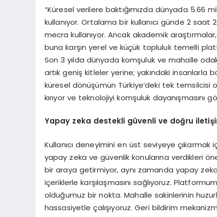
“Küresel verilere baktığımızda dünyada 5.66 mil
kullanıyor. Ortalama bir kullanıcı günde 2 saat 
mecra kullanıyor. Ancak akademik araştırmalar, bü
buna karşın yerel ve küçük topluluk temelli pl
Son 3 yılda dünyada komşuluk ve mahalle odaklı d
artık geniş kitleler yerine; yakındaki insanlarla
küresel dönüşümün Türkiye’deki tek temsilcisi o
kırıyor ve teknolojiyi komşuluk dayanışmasını gör
Yapay zeka destekli güvenli ve doğru iletiş
Kullanıcı deneyimini en üst seviyeye çıkarmak içi
yapay zeka ve güvenlik konularına verdikleri ön
bir araya getirmiyor, aynı zamanda yapay zeka tek
içeriklerle karşılaşmasını sağlıyoruz. Platformumu
olduğumuz bir nokta. Mahalle sakinlerinin huzurl
hassasiyetle çalışıyoruz. Geri bildirim mekanizma