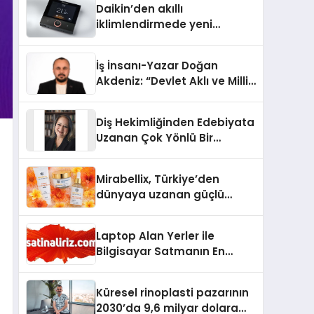
Daikin’den akıllı
iklimlendirmede yeni
dönem: Madoka Plus
Türkiye’de
İş İnsanı-Yazar Doğan
Akdeniz: “Devlet Aklı ve Milli
Çıkarlar Her Şeyin
Üzerindedir”
Diş Hekimliğinden Edebiyata
Uzanan Çok Yönlü Bir
Yaşam: Yeşim Şahin Yaman
Mirabellix, Türkiye’den
dünyaya uzanan güçlü
büyümesini sürdürüyor
Laptop Alan Yerler ile
Bilgisayar Satmanın En
Güvenli ve Karlı Yolu
Küresel rinoplasti pazarının
2030’da 9,6 milyar dolara