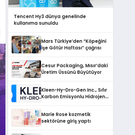
Tencent Hy3 dünya genelinde
kullanıma sunuldu
Mars Türkiye’den “Köpeğini
İşe Götür Haftası” çağrısı
Cesur Packaging, Mısır’daki
Üretim Üssünü Büyütüyor
Kleen-Hy-Dro-Gen Inc., Sıfır
Karbon Emisyonlu Hidrojen
Isıtma Teknolojisinde ISO ve
TSSA Düzenleyici Onaylarını
Marie Rose kozmetik
Aldı
sektörüne giriş yaptı