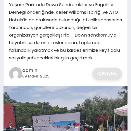
SIYASET
Yaşam Parkı’nda Down Sendromlular ve Engelliler
Derneği önderliğinde, Keller Williams işbirliği ve ATG
SPOR
Hotels’in de aralarında bulunduğu etkinlik sponsorları
tarafından, gönüllere dokunan, değerli bir
TEKNOLOJI
organizasyon gerçekleştirildi. Down sendromuyla
hayatını sürdüren bireyler adına, toplumda
YAŞAM
farkındalık yaratmak ve bu kardeşlerimize keyif dolu
sosyalleşebilecekleri bir gün geçirtmek…
admin
Paylaş
09 Mayıs 2025