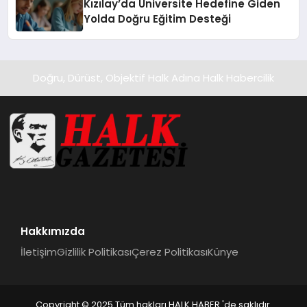
Kızılay’da Üniversite Hedefine Giden
Yolda Doğru Eğitim Desteği
Doğru, Dürüst, Objektif Halk Adına Halk Habercilik
Hakkımızda
İletişim
Gizlilik Politikası
Çerez Politikası
Künye
Copyright © 2025 Tüm hakları HALK HABER 'de saklıdır.