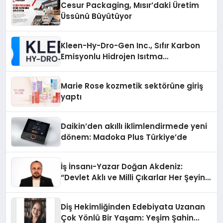
Cesur Packaging, Mısır’daki Üretim
Üssünü Büyütüyor
Kleen-Hy-Dro-Gen Inc., Sıfır Karbon
Emisyonlu Hidrojen Isıtma
Teknolojisinde ISO ve TSSA
Düzenleyici Onaylarını Aldı
Marie Rose kozmetik sektörüne giriş
yaptı
Daikin’den akıllı iklimlendirmede yeni
dönem: Madoka Plus Türkiye’de
İş İnsanı-Yazar Doğan Akdeniz:
“Devlet Aklı ve Milli Çıkarlar Her Şeyin
Üzerindedir”
Diş Hekimliğinden Edebiyata Uzanan
Çok Yönlü Bir Yaşam: Yeşim Şahin