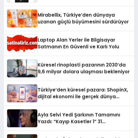
Yaman
Mirabellix, Türkiye’den dünyaya
uzanan güçlü büyümesini sürdürüyor
Laptop Alan Yerler ile Bilgisayar
Satmanın En Güvenli ve Karlı Yolu
Küresel rinoplasti pazarının 2030’da
9,6 milyar dolara ulaşması bekleniyor
Türkiye’den küresel pazara: ShopinX,
dijital ekonomi ile gerçek dünya
alışverişini bir araya getirmeyi
hedefliyor
Ayla Selvi Yedi Şarkının Tamamını
Yazdı: “Kayıp Kasetler 1” 31
Temmuz’da Yayında