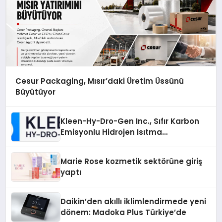
Cesur Packaging, Mısır’daki Üretim Üssünü
Büyütüyor
Kleen-Hy-Dro-Gen Inc., Sıfır Karbon
Emisyonlu Hidrojen Isıtma
Teknolojisinde ISO ve TSSA
Düzenleyici Onaylarını Aldı
Marie Rose kozmetik sektörüne giriş
yaptı
Daikin’den akıllı iklimlendirmede yeni
dönem: Madoka Plus Türkiye’de