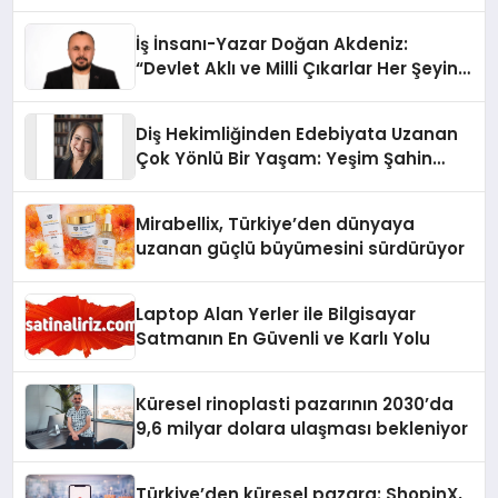
İş İnsanı-Yazar Doğan Akdeniz:
“Devlet Aklı ve Milli Çıkarlar Her Şeyin
Üzerindedir”
Diş Hekimliğinden Edebiyata Uzanan
Çok Yönlü Bir Yaşam: Yeşim Şahin
Yaman
Mirabellix, Türkiye’den dünyaya
uzanan güçlü büyümesini sürdürüyor
Laptop Alan Yerler ile Bilgisayar
Satmanın En Güvenli ve Karlı Yolu
Küresel rinoplasti pazarının 2030’da
9,6 milyar dolara ulaşması bekleniyor
Türkiye’den küresel pazara: ShopinX,