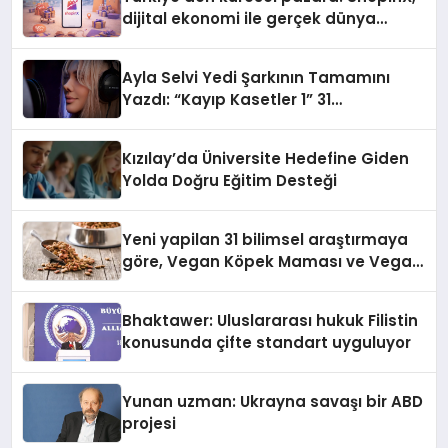
dijital ekonomi ile gerçek dünya
alışverişini bir araya getirmeyi
hedefliyor
Ayla Selvi Yedi Şarkının Tamamını
Yazdı: “Kayıp Kasetler 1” 31
Temmuz’da Yayında
Kızılay’da Üniversite Hedefine Giden
Yolda Doğru Eğitim Desteği
Yeni yapilan 31 bilimsel araştırmaya
göre, Vegan Köpek Maması ve Vegan
Kedi Mamasının İyi Sindirildiğini
Ortaya Koydu
Bhaktawer: Uluslararası hukuk Filistin
konusunda çifte standart uyguluyor
Yunan uzman: Ukrayna savaşı bir ABD
projesi