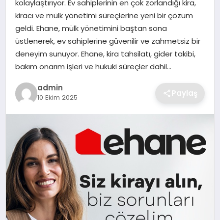
kolaylaştırıyor. Ev sahiplerinin en çok zorlandığı kira,
SIYASET
kiracı ve mülk yönetimi süreçlerine yeni bir çözüm
geldi. Ehane, mülk yönetimini baştan sona
SPOR
üstlenerek, ev sahiplerine güvenilir ve zahmetsiz bir
deneyim sunuyor. Ehane, kira tahsilatı, gider takibi,
TEKNOLOJI
bakım onarım işleri ve hukuki süreçler dahil…
YAŞAM
admin
Paylaş
10 Ekim 2025