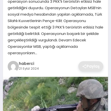
operasyon sonucunda 3 PKK’lı teröristin etkisiz hale
SIYASET
getirildiğini duyurdu. Operasyonun Detayları MSB’nin
sosyal medya hesabından yapılan açıklamada, Türk
SPOR
Silahlı Kuvvetlerinin Pençe-Kilit Operasyonu
bölgesinde tespit ettiği 3 PKK’lı teröristin etkisiz hale
TEKNOLOJI
getirildiği belirtildi. Operasyonun başarılı bir şekilde
gerçekleştirildiği vurgulandı. Devam Edecek
YAŞAM
Operasyonlar MSB, yaptığı açıklamada
operasyonların…
haberci
Paylaş
21 Eylül 2024