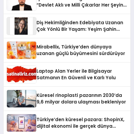
“Devlet Aklı ve Milli Çıkarlar Her Şeyin
Üzerindedir”
Diş Hekimliğinden Edebiyata Uzanan
Çok Yönlü Bir Yaşam: Yeşim Şahin
Yaman
Mirabellix, Türkiye’den dünyaya
uzanan güçlü büyümesini sürdürüyor
Laptop Alan Yerler ile Bilgisayar
Satmanın En Güvenli ve Karlı Yolu
Küresel rinoplasti pazarının 2030’da
9,6 milyar dolara ulaşması bekleniyor
Türkiye’den küresel pazara: ShopinX,
dijital ekonomi ile gerçek dünya
alışverişini bir araya getirmeyi