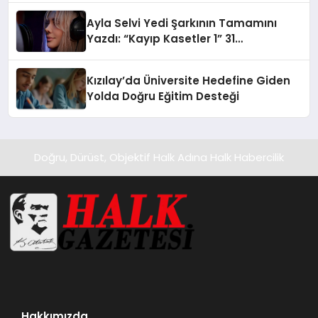
hedefliyor
Ayla Selvi Yedi Şarkının Tamamını
Yazdı: “Kayıp Kasetler 1” 31
Temmuz’da Yayında
Kızılay’da Üniversite Hedefine Giden
Yolda Doğru Eğitim Desteği
Doğru, Dürüst, Objektif Halk Adına Halk Habercilik
Hakkımızda