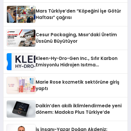
Mars Türkiye’den “Köpeğini İşe Götür
Haftası” çağrısı
Cesur Packaging, Mısır’daki Üretim
Üssünü Büyütüyor
Kleen-Hy-Dro-Gen Inc., Sıfır Karbon
Emisyonlu Hidrojen Isıtma
Teknolojisinde ISO ve TSSA
Düzenleyici Onaylarını Aldı
Marie Rose kozmetik sektörüne giriş
yaptı
Daikin’den akıllı iklimlendirmede yeni
dönem: Madoka Plus Türkiye’de
İş İnsanı-Yazar Doğan Akdeniz: