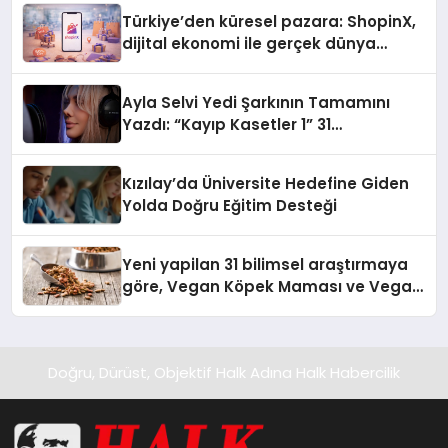
Türkiye’den küresel pazara: ShopinX,
dijital ekonomi ile gerçek dünya
alışverişini bir araya getirmeyi
hedefliyor
Ayla Selvi Yedi Şarkının Tamamını
Yazdı: “Kayıp Kasetler 1” 31
Temmuz’da Yayında
Kızılay’da Üniversite Hedefine Giden
Yolda Doğru Eğitim Desteği
Yeni yapilan 31 bilimsel araştırmaya
göre, Vegan Köpek Maması ve Vegan
Kedi Mamasının İyi Sindirildiğini
Ortaya Koydu
Doğru, Dürüst, Objektif Halk Adına Halk Habercilik