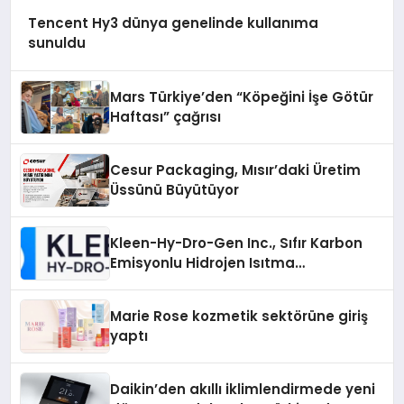
Tencent Hy3 dünya genelinde kullanıma
sunuldu
Mars Türkiye’den “Köpeğini İşe Götür
Haftası” çağrısı
Cesur Packaging, Mısır’daki Üretim
Üssünü Büyütüyor
Kleen-Hy-Dro-Gen Inc., Sıfır Karbon
Emisyonlu Hidrojen Isıtma
Teknolojisinde ISO ve TSSA
Düzenleyici Onaylarını Aldı
Marie Rose kozmetik sektörüne giriş
yaptı
Daikin’den akıllı iklimlendirmede yeni