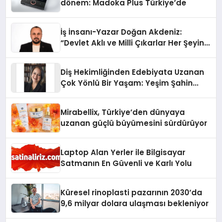
dönem: Madoka Plus Türkiye’de
İş İnsanı-Yazar Doğan Akdeniz:
“Devlet Aklı ve Milli Çıkarlar Her Şeyin
Üzerindedir”
Diş Hekimliğinden Edebiyata Uzanan
Çok Yönlü Bir Yaşam: Yeşim Şahin
Yaman
Mirabellix, Türkiye’den dünyaya
uzanan güçlü büyümesini sürdürüyor
Laptop Alan Yerler ile Bilgisayar
Satmanın En Güvenli ve Karlı Yolu
Küresel rinoplasti pazarının 2030’da
9,6 milyar dolara ulaşması bekleniyor