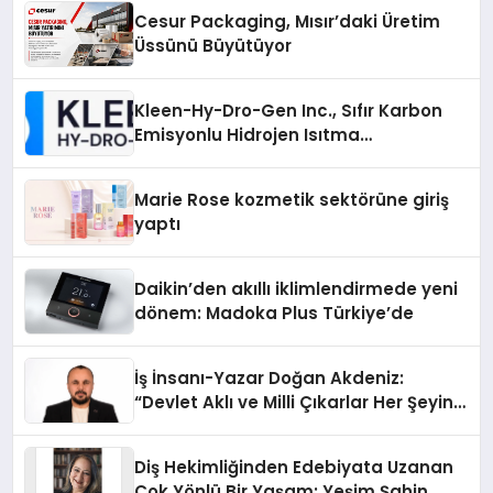
Cesur Packaging, Mısır’daki Üretim
Üssünü Büyütüyor
Kleen-Hy-Dro-Gen Inc., Sıfır Karbon
Emisyonlu Hidrojen Isıtma
Teknolojisinde ISO ve TSSA
Düzenleyici Onaylarını Aldı
Marie Rose kozmetik sektörüne giriş
yaptı
Daikin’den akıllı iklimlendirmede yeni
dönem: Madoka Plus Türkiye’de
İş İnsanı-Yazar Doğan Akdeniz:
“Devlet Aklı ve Milli Çıkarlar Her Şeyin
Üzerindedir”
Diş Hekimliğinden Edebiyata Uzanan
Çok Yönlü Bir Yaşam: Yeşim Şahin