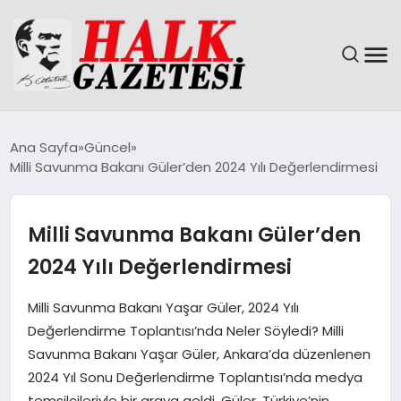
GÜNDEM
Ana Sayfa
Güncel
Milli Savunma Bakanı Güler’den 2024 Yılı Değerlendirmesi
DÜNYA
EĞITIM
Milli Savunma Bakanı Güler’den
2024 Yılı Değerlendirmesi
EKONOMI
Milli Savunma Bakanı Yaşar Güler, 2024 Yılı
MAGAZIN
Değerlendirme Toplantısı’nda Neler Söyledi? Milli
Savunma Bakanı Yaşar Güler, Ankara’da düzenlenen
SAĞLIK
2024 Yıl Sonu Değerlendirme Toplantısı’nda medya
temsilcileriyle bir araya geldi. Güler, Türkiye’nin