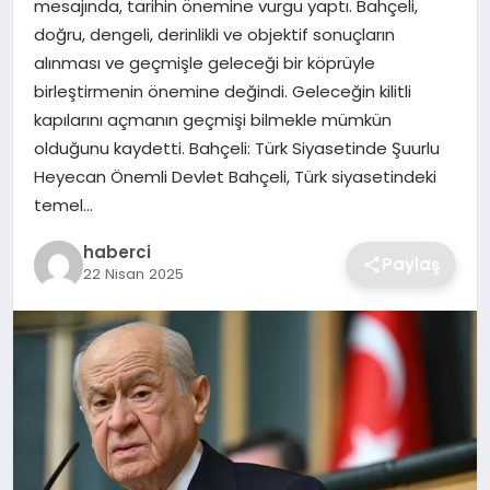
mesajında, tarihin önemine vurgu yaptı. Bahçeli,
SIYASET
doğru, dengeli, derinlikli ve objektif sonuçların
alınması ve geçmişle geleceği bir köprüyle
SPOR
birleştirmenin önemine değindi. Geleceğin kilitli
kapılarını açmanın geçmişi bilmekle mümkün
TEKNOLOJI
olduğunu kaydetti. Bahçeli: Türk Siyasetinde Şuurlu
Heyecan Önemli Devlet Bahçeli, Türk siyasetindeki
YAŞAM
temel…
haberci
Paylaş
22 Nisan 2025