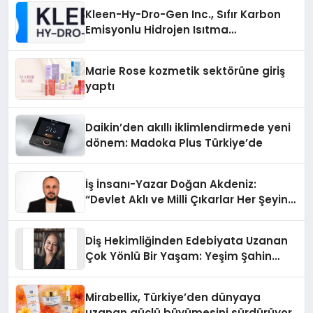
Kleen-Hy-Dro-Gen Inc., Sıfır Karbon
Emisyonlu Hidrojen Isıtma
Teknolojisinde ISO ve TSSA
Düzenleyici Onaylarını Aldı
Marie Rose kozmetik sektörüne giriş
yaptı
Daikin’den akıllı iklimlendirmede yeni
dönem: Madoka Plus Türkiye’de
İş İnsanı-Yazar Doğan Akdeniz:
“Devlet Aklı ve Milli Çıkarlar Her Şeyin
Üzerindedir”
Diş Hekimliğinden Edebiyata Uzanan
Çok Yönlü Bir Yaşam: Yeşim Şahin
Yaman
Mirabellix, Türkiye’den dünyaya
uzanan güçlü büyümesini sürdürüyor