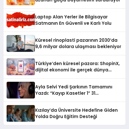
Laptop Alan Yerler ile Bilgisayar
Satmanın En Güvenli ve Karlı Yolu
Küresel rinoplasti pazarının 2030’da
9,6 milyar dolara ulaşması bekleniyor
Türkiye’den küresel pazara: ShopinX,
dijital ekonomi ile gerçek dünya
alışverişini bir araya getirmeyi
hedefliyor
Ayla Selvi Yedi Şarkının Tamamını
Yazdı: “Kayıp Kasetler 1” 31
Temmuz’da Yayında
Kızılay’da Üniversite Hedefine Giden
Yolda Doğru Eğitim Desteği