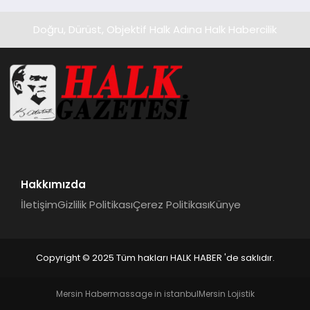
Doğru, Dürüst, Objektif Halk Adına Halk Habercilik
Hakkımızda
İletişim
Gizlilik Politikası
Çerez Politikası
Künye
Copyright © 2025 Tüm hakları HALK HABER 'de saklıdır.
Mersin Haber
massage in istanbul
Mersin Lojistik