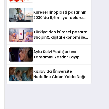
Güvenli ve Karlı Yolu
Küresel rinoplasti pazarının
2030’da 9,6 milyar dolara
ulaşması bekleniyor
Türkiye’den küresel pazara:
ShopinX, dijital ekonomi ile
gerçek dünya alışverişini bir
araya getirmeyi hedefliyor
Ayla Selvi Yedi Şarkının
Tamamını Yazdı: “Kayıp
Kasetler 1” 31 Temmuz’da
Yayında
Kızılay’da Üniversite
Hedefine Giden Yolda Doğru
Eğitim Desteği