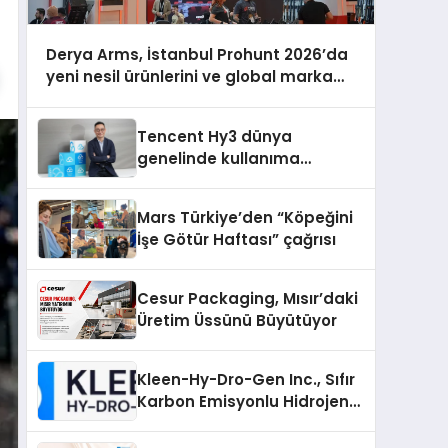
Derya Arms, İstanbul Prohunt 2026’da
yeni nesil ürünlerini ve global marka
vizyonunu sergiledi
Tencent Hy3 dünya
genelinde kullanıma
sunuldu
Mars Türkiye’den “Köpeğini
İşe Götür Haftası” çağrısı
Cesur Packaging, Mısır’daki
Üretim Üssünü Büyütüyor
Kleen-Hy-Dro-Gen Inc., Sıfır
Karbon Emisyonlu Hidrojen
Isıtma Teknolojisinde ISO ve
TSSA Düzenleyici Onaylarını