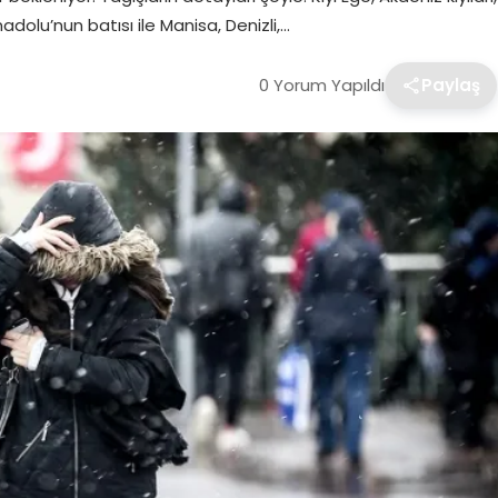
olu’nun batısı ile Manisa, Denizli,…
0 Yorum Yapıldı
Paylaş