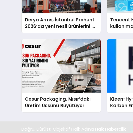
Derya Arms, İstanbul Prohunt
Tencent 
2026’da yeni nesil ürünlerini ve
kullanım
global marka vizyonunu
sergiledi
Cesur Packaging, Mısır’daki
Kleen-Hy-
Üretim Üssünü Büyütüyor
Karbon Em
Isıtma Te
TSSA Düze
Aldı
Doğru, Dürüst, Objektif Halk Adına Halk Habercilik