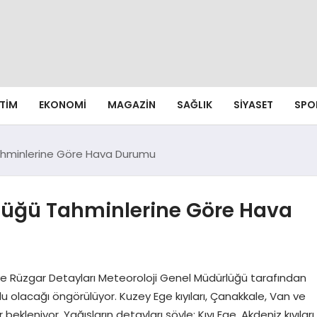
ITIM
EKONOMI
MAGAZIN
SAĞLIK
SIYASET
SPO
ahminlerine Göre Hava Durumu
lüğü Tahminlerine Göre Hava
ve Rüzgar Detayları Meteoroloji Genel Müdürlüğü tarafından
lu olacağı öngörülüyor. Kuzey Ege kıyıları, Çanakkale, Van ve
bekleniyor. Yağışların detayları şöyle: Kıyı Ege, Akdeniz kıyıları,