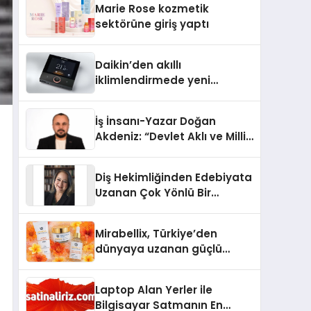
Marie Rose kozmetik
Aldı
sektörüne giriş yaptı
Daikin’den akıllı
iklimlendirmede yeni
dönem: Madoka Plus
Türkiye’de
İş İnsanı-Yazar Doğan
Akdeniz: “Devlet Aklı ve Milli
Çıkarlar Her Şeyin
Üzerindedir”
Diş Hekimliğinden Edebiyata
Uzanan Çok Yönlü Bir
Yaşam: Yeşim Şahin Yaman
Mirabellix, Türkiye’den
dünyaya uzanan güçlü
büyümesini sürdürüyor
Laptop Alan Yerler ile
Bilgisayar Satmanın En