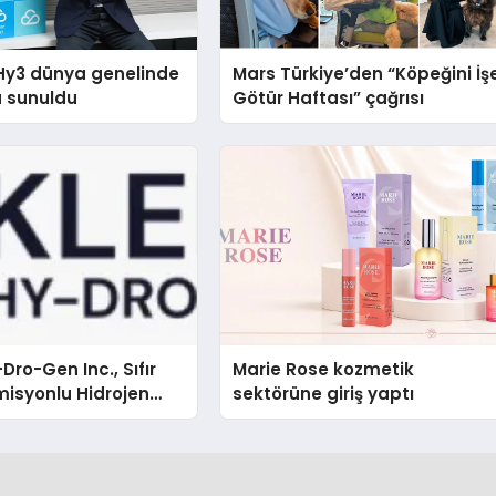
Hy3 dünya genelinde
Mars Türkiye’den “Köpeğini İş
a sunuldu
Götür Haftası” çağrısı
Dro-Gen Inc., Sıfır
Marie Rose kozmetik
isyonlu Hidrojen
sektörüne giriş yaptı
knolojisinde ISO ve
nleyici Onaylarını