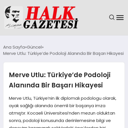
GÜNDEM
Ana Sayfa
Güncel
Merve Utlu: Türkiye’de Podoloji Alanında Bir Başarı Hikayesi
DÜNYA
EĞITIM
Merve Utlu: Türkiye’de Podoloji
Alanında Bir Başarı Hikayesi
EKONOMI
Merve Utlu, Türkiye’nin ilk diplomalı podologu olarak,
MAGAZIN
ayak sağlığı alanında önemli bir başarıya imza
atmıştır. Kocaeli Üniversitesi’nden mezun olduktan
SAĞLIK
sonra, podoloji konusunda derinlemesine bilgi ve
deneyim kazanarak sektördeki öncülerden biri