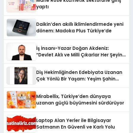
Marie Rose kozmetik sektörüne giriş
yaptı
Daikin’den akıllı iklimlendirmede yeni
dönem: Madoka Plus Türkiye’de
İş İnsanı-Yazar Doğan Akdeniz:
“Devlet Aklı ve Milli Çıkarlar Her Şeyin
Üzerindedir”
Diş Hekimliğinden Edebiyata Uzanan
Çok Yönlü Bir Yaşam: Yeşim Şahin
Yaman
Mirabellix, Türkiye’den dünyaya
uzanan güçlü büyümesini sürdürüyor
Laptop Alan Yerler ile Bilgisayar
Satmanın En Güvenli ve Karlı Yolu