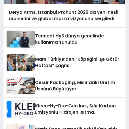
Derya Arms, İstanbul Prohunt 2026’da yeni nesil
ürünlerini ve global marka vizyonunu sergiledi
Tencent Hy3 dünya genelinde
kullanıma sunuldu
Mars Türkiye’den “Köpeğini İşe Götür
Haftası” çağrısı
Cesur Packaging, Mısır’daki Üretim
Üssünü Büyütüyor
Kleen-Hy-Dro-Gen Inc., Sıfır Karbon
Emisyonlu Hidrojen Isıtma
Teknolojisinde ISO ve TSSA
Düzenleyici Onaylarını Aldı