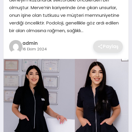
SIYASET
olmuştur. Merve’nin kariyerinde öne çıkan unsurlar,
onun işine olan tutkusu ve müşteri memnuniyetine
SPOR
verdiği önceliktir. Podoloji, genellikle göz ardı edilen
bir alan olmasına rağmen, sağlıklı…
TEKNOLOJI
admin
Paylaş
16 Ekim 2024
YAŞAM