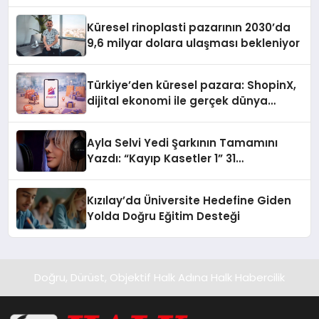
Küresel rinoplasti pazarının 2030’da
9,6 milyar dolara ulaşması bekleniyor
Türkiye’den küresel pazara: ShopinX,
dijital ekonomi ile gerçek dünya
alışverişini bir araya getirmeyi
hedefliyor
Ayla Selvi Yedi Şarkının Tamamını
Yazdı: “Kayıp Kasetler 1” 31
Temmuz’da Yayında
Kızılay’da Üniversite Hedefine Giden
Yolda Doğru Eğitim Desteği
Doğru, Dürüst, Objektif Halk Adına Halk Habercilik