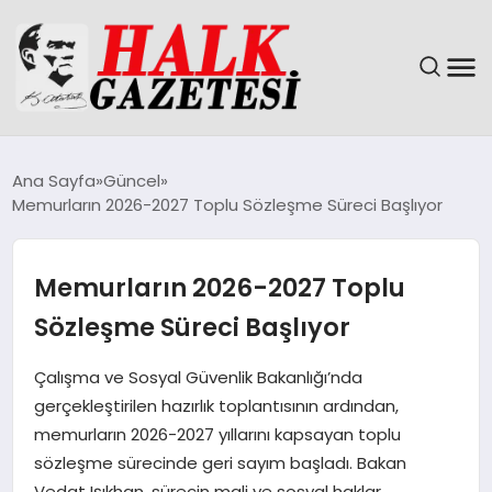
GÜNDEM
Ana Sayfa
Güncel
Memurların 2026-2027 Toplu Sözleşme Süreci Başlıyor
DÜNYA
EĞITIM
Memurların 2026-2027 Toplu
Sözleşme Süreci Başlıyor
EKONOMI
Çalışma ve Sosyal Güvenlik Bakanlığı’nda
MAGAZIN
gerçekleştirilen hazırlık toplantısının ardından,
memurların 2026-2027 yıllarını kapsayan toplu
SAĞLIK
sözleşme sürecinde geri sayım başladı. Bakan
Vedat Işıkhan, sürecin mali ve sosyal haklar