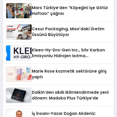
Mars Türkiye’den “Köpeğini İşe Götür
Haftası” çağrısı
Cesur Packaging, Mısır’daki Üretim
Üssünü Büyütüyor
Kleen-Hy-Dro-Gen Inc., Sıfır Karbon
Emisyonlu Hidrojen Isıtma
Teknolojisinde ISO ve TSSA
Düzenleyici Onaylarını Aldı
Marie Rose kozmetik sektörüne giriş
yaptı
Daikin’den akıllı iklimlendirmede yeni
dönem: Madoka Plus Türkiye’de
İş İnsanı-Yazar Doğan Akdeniz: