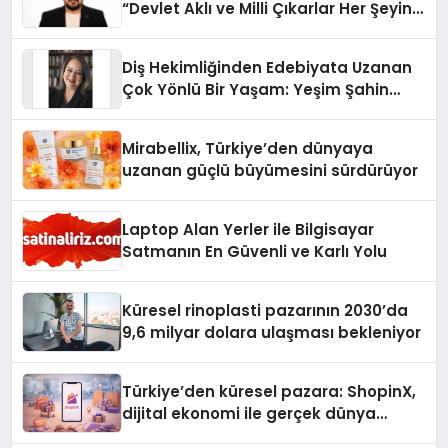
“Devlet Aklı ve Milli Çıkarlar Her Şeyin
Üzerindedir”
Diş Hekimliğinden Edebiyata Uzanan
Çok Yönlü Bir Yaşam: Yeşim Şahin
Yaman
Mirabellix, Türkiye’den dünyaya
uzanan güçlü büyümesini sürdürüyor
Laptop Alan Yerler ile Bilgisayar
Satmanın En Güvenli ve Karlı Yolu
Küresel rinoplasti pazarının 2030’da
9,6 milyar dolara ulaşması bekleniyor
Türkiye’den küresel pazara: ShopinX,
dijital ekonomi ile gerçek dünya
alışverişini bir araya getirmeyi