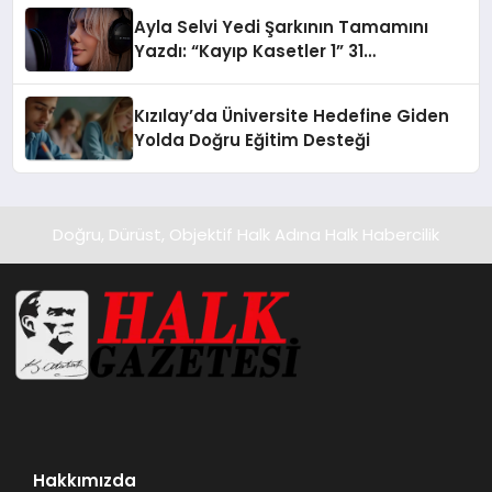
hedefliyor
Ayla Selvi Yedi Şarkının Tamamını
Yazdı: “Kayıp Kasetler 1” 31
Temmuz’da Yayında
Kızılay’da Üniversite Hedefine Giden
Yolda Doğru Eğitim Desteği
Doğru, Dürüst, Objektif Halk Adına Halk Habercilik
Hakkımızda