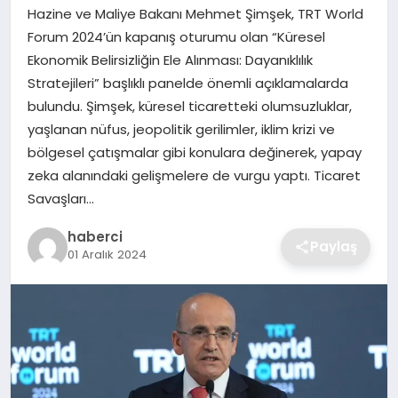
SIYASET
Hazine ve Maliye Bakanı Mehmet Şimşek, TRT World
Forum 2024’ün kapanış oturumu olan “Küresel
SPOR
Ekonomik Belirsizliğin Ele Alınması: Dayanıklılık
Stratejileri” başlıklı panelde önemli açıklamalarda
TEKNOLOJI
bulundu. Şimşek, küresel ticaretteki olumsuzluklar,
yaşlanan nüfus, jeopolitik gerilimler, iklim krizi ve
YAŞAM
bölgesel çatışmalar gibi konulara değinerek, yapay
zeka alanındaki gelişmelere de vurgu yaptı. Ticaret
Savaşları…
haberci
Paylaş
01 Aralık 2024