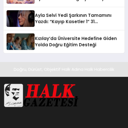
alışverişini bir araya getirmeyi
hedefliyor
Ayla Selvi Yedi Şarkının Tamamını
Yazdı: “Kayıp Kasetler 1” 31
Temmuz’da Yayında
Kızılay’da Üniversite Hedefine Giden
Yolda Doğru Eğitim Desteği
Doğru, Dürüst, Objektif Halk Adına Halk Habercilik