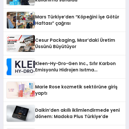
Mars Türkiye’den “Köpeğini İşe Götür
Haftası” çağrısı
Cesur Packaging, Mısır’daki Üretim
Üssünü Büyütüyor
Kleen-Hy-Dro-Gen Inc., Sıfır Karbon
Emisyonlu Hidrojen Isıtma
Teknolojisinde ISO ve TSSA
Düzenleyici Onaylarını Aldı
Marie Rose kozmetik sektörüne giriş
yaptı
Daikin’den akıllı iklimlendirmede yeni
dönem: Madoka Plus Türkiye’de