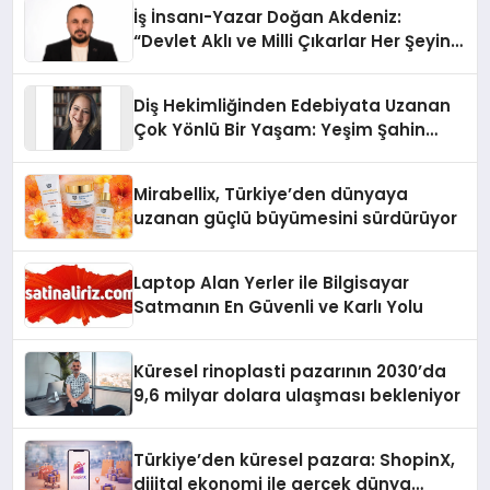
İş İnsanı-Yazar Doğan Akdeniz:
“Devlet Aklı ve Milli Çıkarlar Her Şeyin
Üzerindedir”
Diş Hekimliğinden Edebiyata Uzanan
Çok Yönlü Bir Yaşam: Yeşim Şahin
Yaman
Mirabellix, Türkiye’den dünyaya
uzanan güçlü büyümesini sürdürüyor
Laptop Alan Yerler ile Bilgisayar
Satmanın En Güvenli ve Karlı Yolu
Küresel rinoplasti pazarının 2030’da
9,6 milyar dolara ulaşması bekleniyor
Türkiye’den küresel pazara: ShopinX,
dijital ekonomi ile gerçek dünya