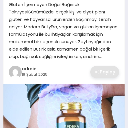
SIYASET
Gluten İçermeyen Doğal Bağırsak
TakviyesiGünümüzde, birçok kişi ve diyet planı
SPOR
gluten ve hayvansal ürünlerden kaçınmayı tercih
ediyor. Medera ButyEra, vegan ve gluten içermeyen
TEKNOLOJI
formülasyonu ile bu ihtiyaçları karşılamak için
mükemmel bir seçenek sunuyor. Zeytinyağından
YAŞAM
elde edilen Butirik asit, tamamen doğal bir içerik
olup, bağırsak sağlığını iyileştirirken, sindirim…
admin
Paylaş
19 Şubat 2025