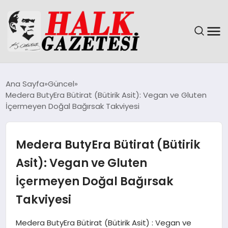
GÜNDEM
Ana Sayfa
Güncel
Medera ButyEra Bütirat (Bütirik Asit): Vegan ve Gluten
DÜNYA
İçermeyen Doğal Bağırsak Takviyesi
EĞITIM
Medera ButyEra Bütirat (Bütirik
EKONOMI
Asit): Vegan ve Gluten
İçermeyen Doğal Bağırsak
MAGAZIN
Takviyesi
SAĞLIK
Medera ButyEra Bütirat (Bütirik Asit) : Vegan ve