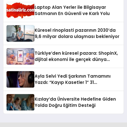
Laptop Alan Yerler ile Bilgisayar
Satmanın En Güvenli ve Karlı Yolu
Küresel rinoplasti pazarının 2030’da
9,6 milyar dolara ulaşması bekleniyor
Türkiye’den küresel pazara: ShopinX,
dijital ekonomi ile gerçek dünya
alışverişini bir araya getirmeyi
hedefliyor
Ayla Selvi Yedi Şarkının Tamamını
Yazdı: “Kayıp Kasetler 1” 31
Temmuz’da Yayında
Kızılay’da Üniversite Hedefine Giden
Yolda Doğru Eğitim Desteği