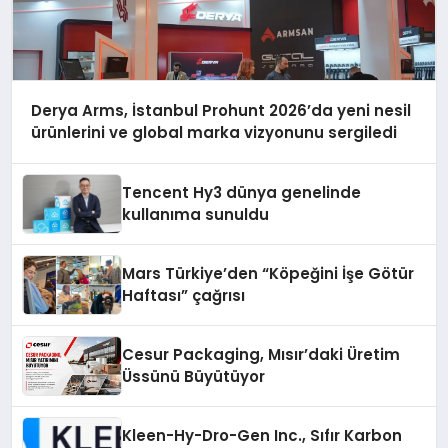
Derya Arms, İstanbul Prohunt 2026’da yeni nesil
ürünlerini ve global marka vizyonunu sergiledi
Tencent Hy3 dünya genelinde
kullanıma sunuldu
Mars Türkiye’den “Köpeğini İşe Götür
Haftası” çağrısı
Cesur Packaging, Mısır’daki Üretim
Üssünü Büyütüyor
Kleen-Hy-Dro-Gen Inc., Sıfır Karbon