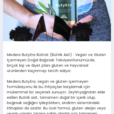
Medera ButyEra Bütirat (Bütirik Asit) : Vegan ve Gluten
İçermeyen Doğal Bağırsak TakviyesiGünümüzde,
birçok kişi ve diyet planı gluten ve hayvansal
ürünlerden kaçınmayı tercih ediyor.
Medera ButyEra, vegan ve gluten içermeyen
formülasyonu ile bu ihtiyaçları karşılamak için
mükemmel bir seçenek sunuyor. Zeytinyağından elde
edilen Butirik asit, tamamen doğal bir içerik olup,
bağırsak sağlığını iyileştirirken, sindirim sistemindeki
iltihapları da azaltır. Bu özel formül, gluten alerjisi veya
vegan yaşam tarzına sahip olanlar için tamamen