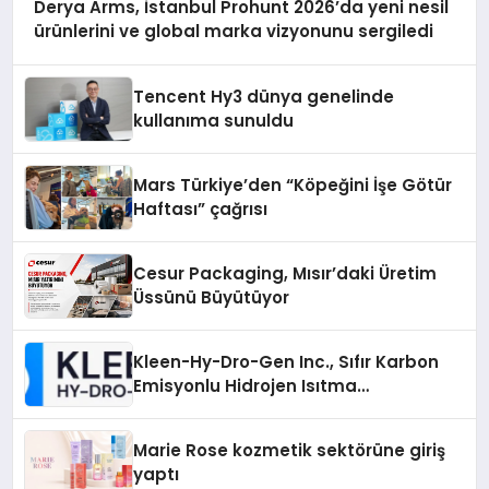
Derya Arms, İstanbul Prohunt 2026’da yeni nesil
ürünlerini ve global marka vizyonunu sergiledi
Tencent Hy3 dünya genelinde
kullanıma sunuldu
Mars Türkiye’den “Köpeğini İşe Götür
Haftası” çağrısı
Cesur Packaging, Mısır’daki Üretim
Üssünü Büyütüyor
Kleen-Hy-Dro-Gen Inc., Sıfır Karbon
Emisyonlu Hidrojen Isıtma
Teknolojisinde ISO ve TSSA
Düzenleyici Onaylarını Aldı
Marie Rose kozmetik sektörüne giriş
yaptı