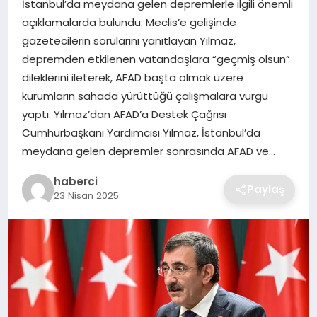
İstanbul’da meydana gelen depremlerle ilgili önemli
SIYASET
açıklamalarda bulundu. Meclis’e gelişinde
gazetecilerin sorularını yanıtlayan Yılmaz,
SPOR
depremden etkilenen vatandaşlara “geçmiş olsun”
dileklerini ileterek, AFAD başta olmak üzere
TEKNOLOJI
kurumların sahada yürüttüğü çalışmalara vurgu
yaptı. Yılmaz’dan AFAD’a Destek Çağrısı
YAŞAM
Cumhurbaşkanı Yardımcısı Yılmaz, İstanbul’da
meydana gelen depremler sonrasında AFAD ve…
haberci
Paylaş
23 Nisan 2025