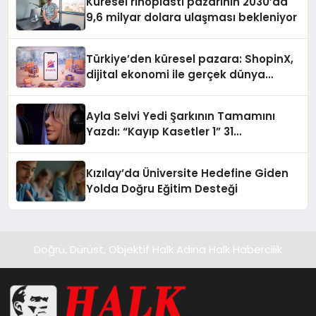
Küresel rinoplasti pazarının 2030’da
9,6 milyar dolara ulaşması bekleniyor
Türkiye’den küresel pazara: ShopinX,
dijital ekonomi ile gerçek dünya
alışverişini bir araya getirmeyi
hedefliyor
Ayla Selvi Yedi Şarkının Tamamını
Yazdı: “Kayıp Kasetler 1” 31
Temmuz’da Yayında
Kızılay’da Üniversite Hedefine Giden
Yolda Doğru Eğitim Desteği
Doğru, Dürüst, Objektif Halk Adına Halk Habercilik