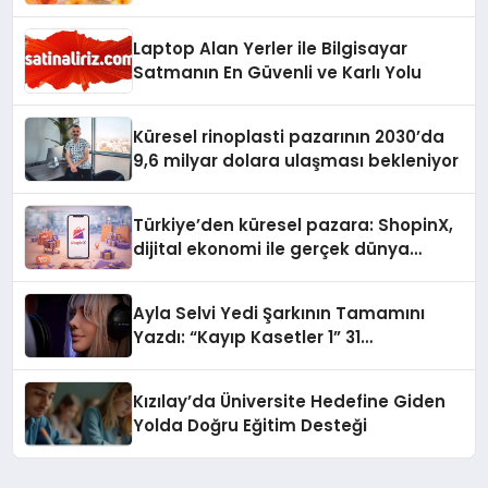
Laptop Alan Yerler ile Bilgisayar
Satmanın En Güvenli ve Karlı Yolu
Küresel rinoplasti pazarının 2030’da
9,6 milyar dolara ulaşması bekleniyor
Türkiye’den küresel pazara: ShopinX,
dijital ekonomi ile gerçek dünya
alışverişini bir araya getirmeyi
hedefliyor
Ayla Selvi Yedi Şarkının Tamamını
Yazdı: “Kayıp Kasetler 1” 31
Temmuz’da Yayında
Kızılay’da Üniversite Hedefine Giden
Yolda Doğru Eğitim Desteği