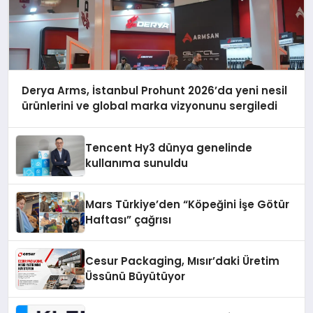
Derya Arms, İstanbul Prohunt 2026’da yeni nesil
ürünlerini ve global marka vizyonunu sergiledi
Tencent Hy3 dünya genelinde
kullanıma sunuldu
Mars Türkiye’den “Köpeğini İşe Götür
Haftası” çağrısı
Cesur Packaging, Mısır’daki Üretim
Üssünü Büyütüyor