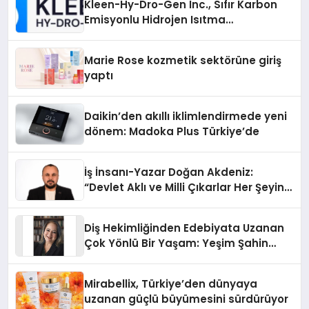
Kleen-Hy-Dro-Gen Inc., Sıfır Karbon
Emisyonlu Hidrojen Isıtma
Teknolojisinde ISO ve TSSA
Düzenleyici Onaylarını Aldı
Marie Rose kozmetik sektörüne giriş
yaptı
Daikin’den akıllı iklimlendirmede yeni
dönem: Madoka Plus Türkiye’de
İş İnsanı-Yazar Doğan Akdeniz:
“Devlet Aklı ve Milli Çıkarlar Her Şeyin
Üzerindedir”
Diş Hekimliğinden Edebiyata Uzanan
Çok Yönlü Bir Yaşam: Yeşim Şahin
Yaman
Mirabellix, Türkiye’den dünyaya
uzanan güçlü büyümesini sürdürüyor