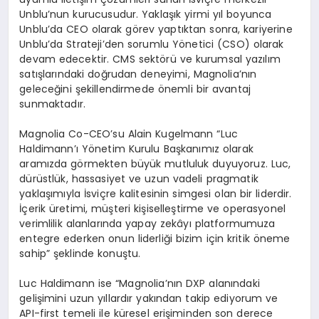
Unblu’nun kurucusudur. Yaklaşık yirmi yıl boyunca
Unblu’da CEO olarak görev yaptıktan sonra, kariyerine
Unblu’da Strateji’den sorumlu Yönetici (CSO) olarak
devam edecektir. CMS sektörü ve kurumsal yazılım
satışlarındaki doğrudan deneyimi, Magnolia’nın
geleceğini şekillendirmede önemli bir avantaj
sunmaktadır.
Magnolia Co-CEO’su Alain Kugelmann “Luc
Haldimann’ı Yönetim Kurulu Başkanımız olarak
aramızda görmekten büyük mutluluk duyuyoruz. Luc,
dürüstlük, hassasiyet ve uzun vadeli pragmatik
yaklaşımıyla İsviçre kalitesinin simgesi olan bir liderdir.
İçerik üretimi, müşteri kişiselleştirme ve operasyonel
verimlilik alanlarında yapay zekâyı platformumuza
entegre ederken onun liderliği bizim için kritik öneme
sahip” şeklinde konuştu.
Luc Haldimann ise “Magnolia’nın DXP alanındaki
gelişimini uzun yıllardır yakından takip ediyorum ve
API-first temeli ile küresel erişiminden son derece