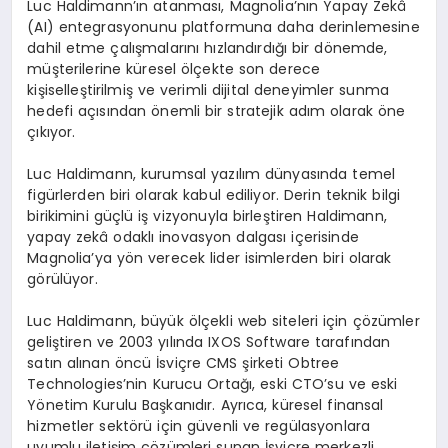
Luc Haldimann’ın atanması, Magnolia’nın Yapay Zekâ
(AI) entegrasyonunu platformuna daha derinlemesine
dahil etme çalışmalarını hızlandırdığı bir dönemde,
müşterilerine küresel ölçekte son derece
kişiselleştirilmiş ve verimli dijital deneyimler sunma
hedefi açısından önemli bir stratejik adım olarak öne
çıkıyor.
Luc Haldimann, kurumsal yazılım dünyasında temel
figürlerden biri olarak kabul ediliyor. Derin teknik bilgi
birikimini güçlü iş vizyonuyla birleştiren Haldimann,
yapay zekâ odaklı inovasyon dalgası içerisinde
Magnolia’ya yön verecek lider isimlerden biri olarak
görülüyor.
Luc Haldimann, büyük ölçekli web siteleri için çözümler
geliştiren ve 2003 yılında IXOS Software tarafından
satın alınan öncü İsviçre CMS şirketi Obtree
Technologies’nin Kurucu Ortağı, eski CTO’su ve eski
Yönetim Kurulu Başkanıdır. Ayrıca, küresel finansal
hizmetler sektörü için güvenli ve regülasyonlara
uyumlu iletişim çözümleri sunan İsviçre merkezli