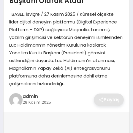
Başkanı Olarak Atadı
SIYASET
BASEL, İsviçre / 27 Kasım 2025 / Küresel ölçekte
SPOR
lider dijital deneyim platformu (Digital Experience
Platform – DXP) sağlayıcısı Magnolia, tanınmış
TEKNOLOJI
yazılım girişimcisi ve sektörün deneyimli isimlerinden
Luc Haldimann’ın Yönetim Kurulu’na katılarak
YAŞAM
Yönetim Kurulu Başkanı (President) görevini
üstlendiğini duyurdu. Luc Haldimann’ın atanması,
Magnolia’nın Yapay Zekâ (AI) entegrasyonunu
platformuna daha derinlemesine dahil etme
çalışmalarını hızlandırdığı…
admin
Paylaş
28 Kasım 2025