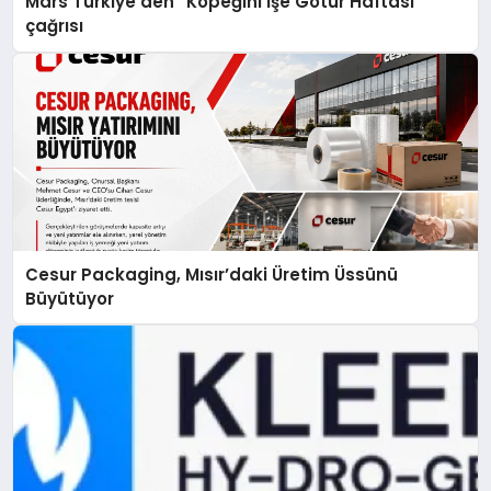
Mars Türkiye’den “Köpeğini İşe Götür Haftası”
çağrısı
Cesur Packaging, Mısır’daki Üretim Üssünü
Büyütüyor