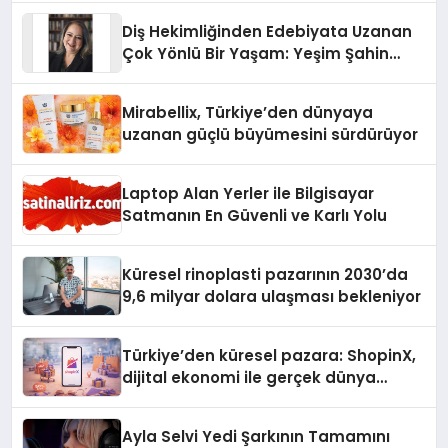
Diş Hekimliğinden Edebiyata Uzanan
Çok Yönlü Bir Yaşam: Yeşim Şahin
Yaman
Mirabellix, Türkiye’den dünyaya
uzanan güçlü büyümesini sürdürüyor
Laptop Alan Yerler ile Bilgisayar
Satmanın En Güvenli ve Karlı Yolu
Küresel rinoplasti pazarının 2030’da
9,6 milyar dolara ulaşması bekleniyor
Türkiye’den küresel pazara: ShopinX,
dijital ekonomi ile gerçek dünya
alışverişini bir araya getirmeyi
hedefliyor
Ayla Selvi Yedi Şarkının Tamamını