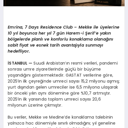
Emrina, 7 Days Residence Club – Mekke ile üyelerine
10 yıl boyunca her yıl 7 gün Harem-i Şerif’e yakın
bölgelerde planlı ve konforlu konaklama olanağını
sabit fiyat ve esnek tarih avantajıyla sunmayı
hedefliyor.
İSTANBUL —
Suudi Arabistan’ın resmi verileri, pandemi
sonrası umre ziyaretlerinde güçlü bir büyüme
yaşandığını göstermektedir. GASTAT verilerine göre,
2025’in ilk çeyreğinde umreci sayısı 15,2 milyonu aşmış;
yurt dışından gelen umreciler ise 6,5 milyona ulaşarak
bir önceki yılın aynı dönemine göre %10,7 artmıştır.
2025’in ilk yarısında toplam umreci sayısı 20,6
milyonun üzerine çıkmıştır.
Bu veriler, Mekke ve Medine’de konaklama talebinin
yalnızca hac dönemiyle sınırlı olmadığını; yıl geneline