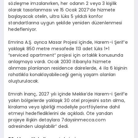
sözleşme imzalanırken, her odanın 2 veya 3 kişilik
olarak tasarlanması ve 15 Ocak 2027’de hizmete
başlayacak otelin, ultra lüks 5 yıldızlı konfor
standartlarına uygun şekilde yeniden düzenlenmesi
hedefleniyor.
Emrina A.Ş. ayrıca Masar Projesi içinde, Harem-i Şerif’e
yaklaşık 850 metre mesafede 113 adet lüks 1+1
“serviced apartment” projesi için ortaklık konusunda
anlaşmaya vardı. Ocak 2030 itibarıyla hizmete
alınması planlanan residence dairelerde, 4 ila 6 kişinin
rahatlıkla konaklayabileceği geniş yaşam alanları
oluşturulacak.
Emrah İnanç, 2027 yılı içinde Mekke’de Harem-i Şerif’e
yakın bölgelerde yaklaşık 30 otel projesini satın alma,
kiralama veya işbirliği modeliyle portföylerine dahil
etmeyi hedeflediklerini de açıkladı. Öte yandan
projeye ilişkin detaylara 7daysinmecca.com
adresinden ulaşılabilir” dedi.