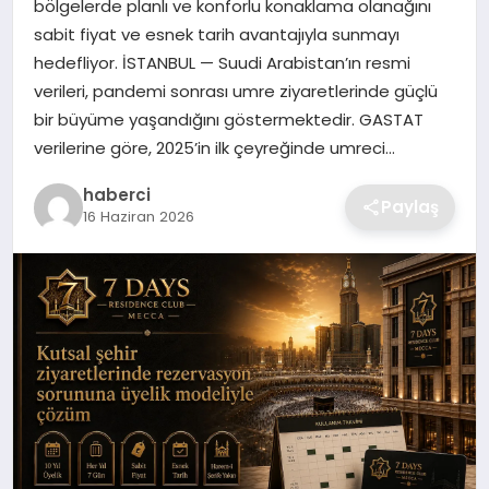
bölgelerde planlı ve konforlu konaklama olanağını
SIYASET
sabit fiyat ve esnek tarih avantajıyla sunmayı
hedefliyor. İSTANBUL — Suudi Arabistan’ın resmi
SPOR
verileri, pandemi sonrası umre ziyaretlerinde güçlü
bir büyüme yaşandığını göstermektedir. GASTAT
TEKNOLOJI
verilerine göre, 2025’in ilk çeyreğinde umreci…
YAŞAM
haberci
Paylaş
16 Haziran 2026