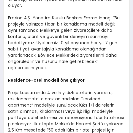
oluyor.
Emrina A.Ş. Yönetim Kurulu Başkanı Emrah İnanç, “Bu
projeyle yalnızca ticari bir konaklama modeli değil;
aynı zamanda Mekke’ye gelen ziyaretçilere daha
konforlu, planlı ve güvenli bir deneyim sunmayı
hedefliyoruz. Üyelerimiz 10 yıl boyunca her yıl 7 gün
sabit fiyat avantajıyla konaklama olanağından
yararlanacak. Böylece Mekke’deki ziyaretlerini daha
öngörülebilir ve huzurlu hale getirebilecek”
açıklamasını yaptı.
Residence-otel modeli öne çıkıyor
Proje kapsamında 4 ve 5 yıldızlı otellerin yanı sıra,
residence-otel olarak adlandırılan “serviced
apartment” modeliyle sunulacak lüks 1+1 dairelerin
satın alınması, kiralanması veya işbirliği modeliyle
portföye dahil edilmesi ve renovasyona tabi tutulması
planlanıyor. İlk etapta Mekke’de Haremi Şerife yalnızca
2,5 Km mesafede 150 odalı lüks bir otel projesi için