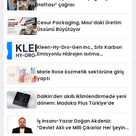
Haftası” çağrısı
Cesur Packaging, Mısır’daki Üretim
Üssünü Büyütüyor
Kleen-Hy-Dro-Gen Inc., Sıfır Karbon
Emisyonlu Hidrojen Isıtma
Teknolojisinde ISO ve TSSA
Düzenleyici Onaylarını Aldı
Marie Rose kozmetik sektörüne giriş
yaptı
Daikin’den akıllı iklimlendirmede yeni
dönem: Madoka Plus Türkiye’de
İş İnsanı-Yazar Doğan Akdeniz:
“Devlet Aklı ve Milli Çıkarlar Her Şeyin
Üzerindedir”