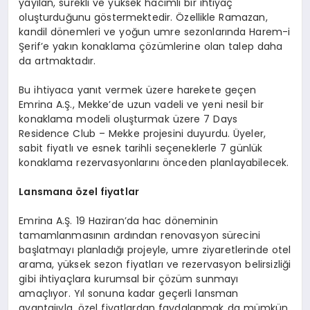
yayılan, sürekli ve yüksek hacimli bir ihtiyaç
oluşturduğunu göstermektedir. Özellikle Ramazan,
kandil dönemleri ve yoğun umre sezonlarında Harem-i
Şerif’e yakın konaklama çözümlerine olan talep daha
da artmaktadır.
Bu ihtiyaca yanıt vermek üzere harekete geçen
Emrina A.Ş., Mekke’de uzun vadeli ve yeni nesil bir
konaklama modeli oluşturmak üzere 7 Days
Residence Club – Mekke projesini duyurdu. Üyeler,
sabit fiyatlı ve esnek tarihli seçeneklerle 7 günlük
konaklama rezervasyonlarını önceden planlayabilecek.
Lansmana özel fiyatlar
Emrina A.Ş. 19 Haziran’da hac döneminin
tamamlanmasının ardından renovasyon sürecini
başlatmayı planladığı projeyle, umre ziyaretlerinde otel
arama, yüksek sezon fiyatları ve rezervasyon belirsizliği
gibi ihtiyaçlara kurumsal bir çözüm sunmayı
amaçlıyor.
Yıl sonuna kadar geçerli
lansman
avantajıyla, özel fiyatlardan faydalanmak da mümkün