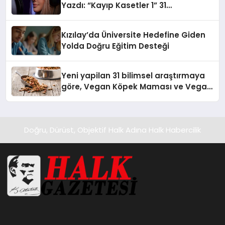
Yazdı: “Kayıp Kasetler 1” 31
Temmuz’da Yayında
Kızılay’da Üniversite Hedefine Giden
Yolda Doğru Eğitim Desteği
Yeni yapilan 31 bilimsel araştırmaya
göre, Vegan Köpek Maması ve Vegan
Kedi Mamasının İyi Sindirildiğini
Ortaya Koydu
Doğru, Dürüst, Objektif Halk Adına Halk Habercilik