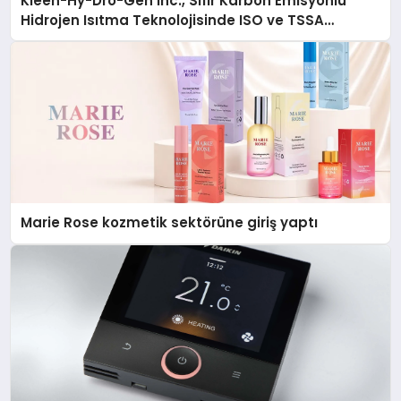
Kleen-Hy-Dro-Gen Inc., Sıfır Karbon Emisyonlu
Hidrojen Isıtma Teknolojisinde ISO ve TSSA
Düzenleyici Onaylarını Aldı
Marie Rose kozmetik sektörüne giriş yaptı