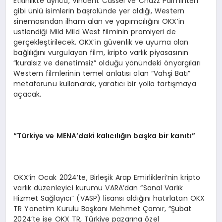
Etkinlikte ayrıca, Vincent Cassel ve Chazz Palminteri
gibi ünlü isimlerin başrolünde yer aldığı, Western
sinemasından ilham alan ve yapımcılığını OKX’in
üstlendiği Mild Mild West filminin prömiyeri de
gerçekleştirilecek. OKX’in güvenlik ve uyuma olan
bağlılığını vurgulayan film, kripto varlık piyasasının
“kuralsız ve denetimsiz” olduğu yönündeki önyargıları
Western filmlerinin temel anlatısı olan “Vahşi Batı”
metaforunu kullanarak, yaratıcı bir yolla tartışmaya
açacak.
“Türkiye ve MENA’daki kalıcılığın başka bir kanıtı”
OKX’in Ocak 2024’te, Birleşik Arap Emirlikleri’nin kripto
varlık düzenleyici kurumu VARA’dan “Sanal Varlık
Hizmet Sağlayıcı” (VASP) lisansı aldığını hatırlatan OKX
TR Yönetim Kurulu Başkanı Mehmet Çamır, “Şubat
2024’te ise OKX TR, Türkiye pazarına özel