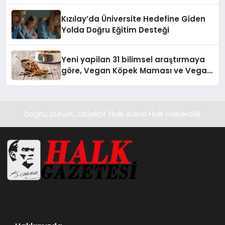
Temmuz’da Yayında
Kızılay’da Üniversite Hedefine Giden
Yolda Doğru Eğitim Desteği
Yeni yapilan 31 bilimsel araştırmaya
göre, Vegan Köpek Maması ve Vegan
Kedi Mamasının İyi Sindirildiğini
Ortaya Koydu
Doğru, Dürüst, Objektif Halk Adına Halk Habercilik