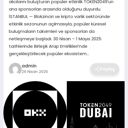
alıcılarını buluşturan popüler etkinlik TOKEN2049’un
SIYASET
ana sponsorları arasında olduğunu duyurdu.
İSTANBUL — Blokzinciri ve kripto varlık sektöründe
SPOR
etkinlik sezonunun açılmasıyla, popüler küresel
buluşmaların takvimleri ve sponsorları da
TEKNOLOJI
netleşmeye başladı. 30 Nisan – 1 Mayıs 2025
tarihlerinde Birleşik Arap Emirlikleri’nde
YAŞAM
gerçekleştirilecek popüler ekosistem…
admin
Paylaş
29 Nisan 2025