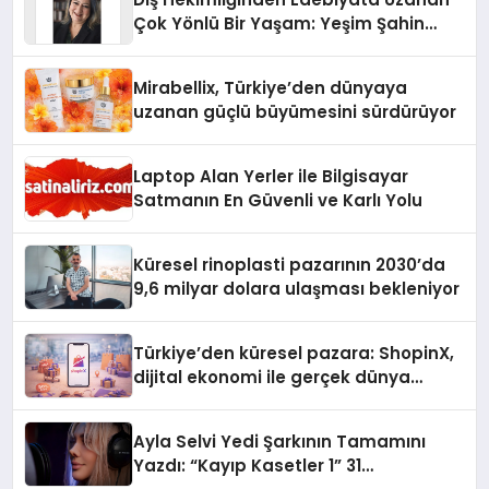
Çok Yönlü Bir Yaşam: Yeşim Şahin
Yaman
Mirabellix, Türkiye’den dünyaya
uzanan güçlü büyümesini sürdürüyor
Laptop Alan Yerler ile Bilgisayar
Satmanın En Güvenli ve Karlı Yolu
Küresel rinoplasti pazarının 2030’da
9,6 milyar dolara ulaşması bekleniyor
Türkiye’den küresel pazara: ShopinX,
dijital ekonomi ile gerçek dünya
alışverişini bir araya getirmeyi
hedefliyor
Ayla Selvi Yedi Şarkının Tamamını
Yazdı: “Kayıp Kasetler 1” 31