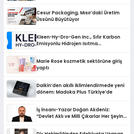
Cesur Packaging, Mısır’daki Üretim
Üssünü Büyütüyor
Kleen-Hy-Dro-Gen Inc., Sıfır Karbon
Emisyonlu Hidrojen Isıtma
Teknolojisinde ISO ve TSSA
Düzenleyici Onaylarını Aldı
Marie Rose kozmetik sektörüne giriş
yaptı
Daikin’den akıllı iklimlendirmede yeni
dönem: Madoka Plus Türkiye’de
İş İnsanı-Yazar Doğan Akdeniz:
“Devlet Aklı ve Milli Çıkarlar Her Şeyin
Üzerindedir”
Diş Hekimliğinden Edebiyata Uzanan