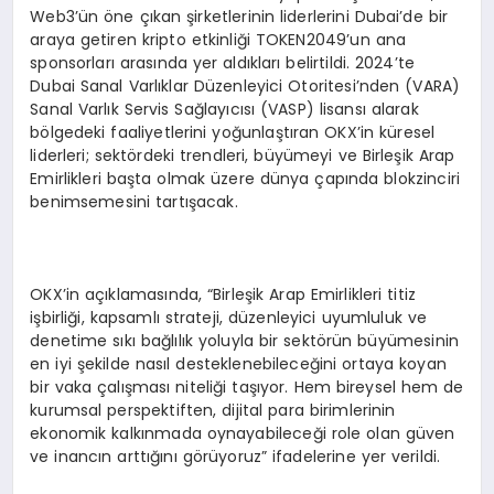
Web3’ün öne çıkan şirketlerinin liderlerini Dubai’de bir
araya getiren kripto etkinliği TOKEN2049’un ana
sponsorları arasında yer aldıkları belirtildi. 2024’te
Dubai Sanal Varlıklar Düzenleyici Otoritesi’nden (VARA)
Sanal Varlık Servis Sağlayıcısı (VASP) lisansı alarak
bölgedeki faaliyetlerini yoğunlaştıran OKX’in küresel
liderleri; sektördeki trendleri, büyümeyi ve Birleşik Arap
Emirlikleri başta olmak üzere dünya çapında blokzinciri
benimsemesini tartışacak.
OKX’in açıklamasında, “Birleşik Arap Emirlikleri titiz
işbirliği, kapsamlı strateji, düzenleyici uyumluluk ve
denetime sıkı bağlılık yoluyla bir sektörün büyümesinin
en iyi şekilde nasıl desteklenebileceğini ortaya koyan
bir vaka çalışması niteliği taşıyor. Hem bireysel hem de
kurumsal perspektiften, dijital para birimlerinin
ekonomik kalkınmada oynayabileceği role olan güven
ve inancın arttığını görüyoruz” ifadelerine yer verildi.