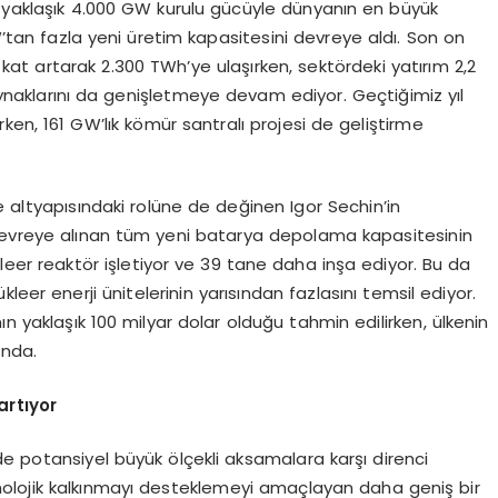
, yaklaşık 4.000 GW kurulu gücüyle dünyanın en büyük
GW’tan fazla yeni üretim kapasitesini devreye aldı. Son on
 kat artarak 2.300 TWh’ye ulaşırken, sektördeki yatırım 2,2
kaynaklarını da genişletmeye devam ediyor. Geçtiğimiz yıl
rken, 161 GW’lık kömür santralı projesi de geliştirme
e altyapısındaki rolüne de değinen Igor Sechin’in
k devreye alınan tüm yeni batarya depolama kapasitesinin
ükleer reaktör işletiyor ve 39 tane daha inşa ediyor. Bu da
r enerji ünitelerinin yarısından fazlasını temsil ediyor.
ının yaklaşık 100 milyar dolar olduğu tahmin edilirken, ülkenin
unda.
artıyor
erde potansiyel büyük ölçekli aksamalara karşı direnci
olojik kalkınmayı desteklemeyi amaçlayan daha geniş bir