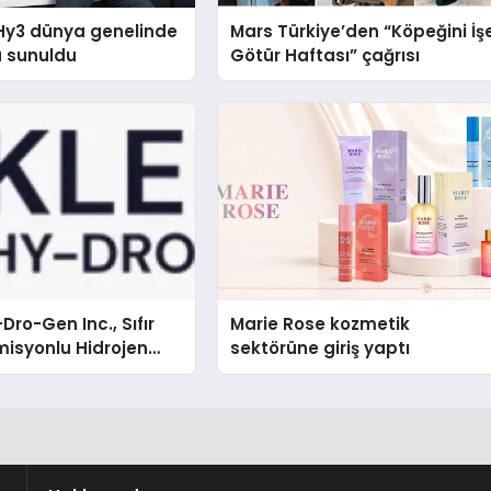
Hy3 dünya genelinde
Mars Türkiye’den “Köpeğini İş
a sunuldu
Götür Haftası” çağrısı
Dro-Gen Inc., Sıfır
Marie Rose kozmetik
isyonlu Hidrojen
sektörüne giriş yaptı
knolojisinde ISO ve
nleyici Onaylarını