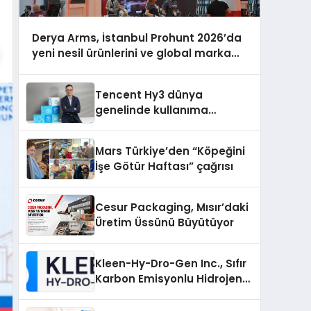
Derya Arms, İstanbul Prohunt 2026’da
yeni nesil ürünlerini ve global marka
vizyonunu sergiledi
Tencent Hy3 dünya
genelinde kullanıma
sunuldu
Mars Türkiye’den “Köpeğini
İşe Götür Haftası” çağrısı
Cesur Packaging, Mısır’daki
Üretim Üssünü Büyütüyor
Kleen-Hy-Dro-Gen Inc., Sıfır
Karbon Emisyonlu Hidrojen
Isıtma Teknolojisinde ISO ve
TSSA Düzenleyici Onaylarını