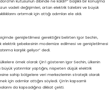
ora’nın kutusunun dibinde ne kaldı?” başlıklı bir konuşma
zun vadeli değişimleri, artan elektrik talebini ve büyük
ılıklarını artırmak için attığı adımları ele aldı.
biçimde genişletilmesi gerektiğini belirten Igor Sechin,
k elektrik şebekesinin modernize edilmesi ve genişletilmesi
atırıma karşılık geliyor” dedi.
ülkelere örnek olarak Çin’i gösteren Igor Sechin, ülkenin
a büyük yatırımlar yaptığını, nispeten düşük elektrik
sine sahip bölgelere veri merkezlerinin stratejik olarak
mek için adımlar attığını söyledi. Çin’in kapsamlı
malarını da kapsadığına dikkat çekti.