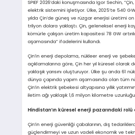
SPIEF 2026’daki konuşmasında Igor Sechin, “Çin
elektrik sistemini işletiyor. Ülke, 2025’te 540 
yılda Çin’de güneş ve rüzgar enerjisi üretimi on
trilyon dolara yaklaştı. Çin, geleneksel enerji 
kömürle çalışan üretim kapasitesi 78 GW artırılı
aşamasında” ifadelerini kullandı.
Çin’in enerji depolama, nükleer enerji ve şebek
açıklamalarına göre, Çin her yıl küresel olara
yaklaşık yarısını oluşturuyor. Ülke şu anda 61 n
dünya çapında yapım aşamasında olan tüm nüklee
Çin’in elektrik şebekesi altyapısına yıllık yatırım
iletim ağı yaklaşık 1,6 milyon kilometre uzunluğ
Hindistan’ın küresel enerji pazarındaki rolü 
Çin’in enerji güvenliği çabalarının, dış tedarikl
güçlendirmeyi ve uzun vadeli ekonomik ve tekn