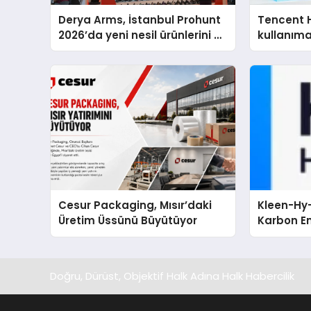
Derya Arms, İstanbul Prohunt
Tencent 
2026’da yeni nesil ürünlerini ve
kullanım
global marka vizyonunu
sergiledi
Cesur Packaging, Mısır’daki
Kleen-Hy-
Üretim Üssünü Büyütüyor
Karbon Em
Isıtma Te
TSSA Düze
Aldı
Doğru, Dürüst, Objektif Halk Adına Halk Habercilik