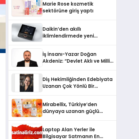
Marie Rose kozmetik
Aldı
sektörüne giriş yaptı
Daikin’den akıllı
iklimlendirmede yeni
dönem: Madoka Plus
Türkiye’de
İş İnsanı-Yazar Doğan
Akdeniz: “Devlet Aklı ve Milli
Çıkarlar Her Şeyin
Üzerindedir”
Diş Hekimliğinden Edebiyata
Uzanan Çok Yönlü Bir
Yaşam: Yeşim Şahin Yaman
Mirabellix, Türkiye’den
dünyaya uzanan güçlü
büyümesini sürdürüyor
Laptop Alan Yerler ile
Bilgisayar Satmanın En