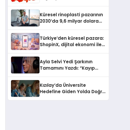
Güvenli ve Karlı Yolu
Küresel rinoplasti pazarının
2030’da 9,6 milyar dolara
ulaşması bekleniyor
Türkiye’den küresel pazara:
ShopinX, dijital ekonomi ile
gerçek dünya alışverişini bir
araya getirmeyi hedefliyor
Ayla Selvi Yedi Şarkının
Tamamını Yazdı: “Kayıp
Kasetler 1” 31 Temmuz’da
Yayında
Kızılay’da Üniversite
Hedefine Giden Yolda Doğru
Eğitim Desteği