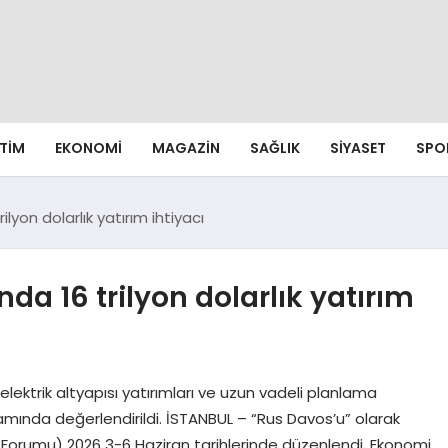
ITIM
EKONOMI
MAGAZIN
SAĞLIK
SIYASET
SPO
ilyon dolarlık yatırım ihtiyacı
nda 16 trilyon dolarlık yatırım
, elektrik altyapısı yatırımları ve uzun vadeli planlama
ğlamında değerlendirildi. İSTANBUL – “Rus Davos’u” olarak
i Forumu) 2026 3-6 Haziran tarihlerinde düzenlendi. Ekonomi